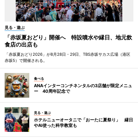
見る・遊ぶ
「赤坂夏おどり」開催へ 特設噴水や縁日、地元飲
食店の出店も
「赤坂夏おどり2026」が8月28日・29日、TBS赤坂サカス広場（港区
赤坂5）で開催される。
食べる
ANAインターコンチネンタルの3店舗が限定メニュ
ー 40周年記念で
見る・遊ぶ
ホテルニューオータニで「おーたに夏祭り」 縁日
やAI使った科学教室も