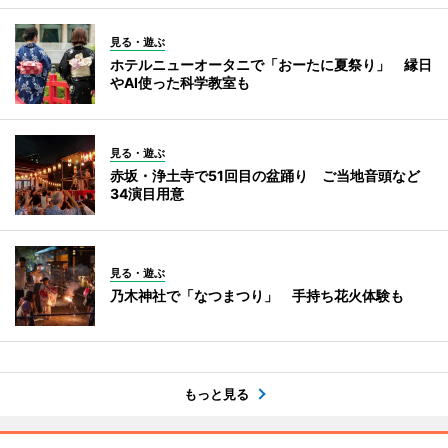
見る・遊ぶ
ホテルニューオータニで「おーたに夏祭り」 縁日
やAI使った科学教室も
見る・遊ぶ
赤坂・浄土寺で51回目の盆踊り ご当地音頭など
34演目用意
見る・遊ぶ
乃木神社で「なつまつり」 手持ち花火体験も
もっと見る