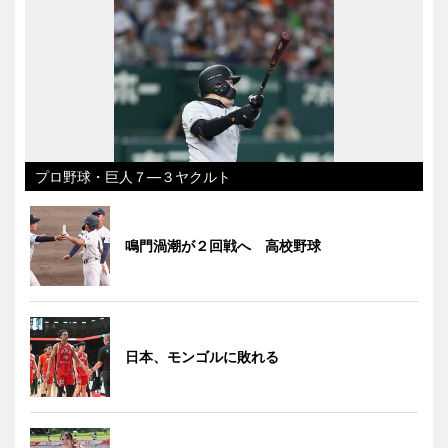
プロ野球・巨人７―３ヤクルト
鳴門渦潮が２回戦へ 高校野球
日本、モンゴルに敗れる