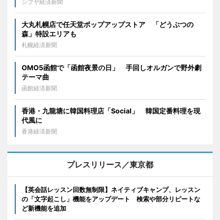
シブヤ経済新聞
大丸札幌店で任天堂ポップアップストア 「どうぶつの
森」特設エリアも
札幌経済新聞
OMO5函館で「函館夜景の日」 手回しオルガンで野外劇
テーマ曲
函館経済新聞
香港・九龍塘に韓国料理店「Social」 韓国定番料理を現
代風に
香港経済新聞
プレスリリース／東京都
【英会話レッスン回数無制限】ネイティブキャンプ、レッスン
の「文字起こし」機能をアップデート 検索や部分リピートな
ど新機能を追加