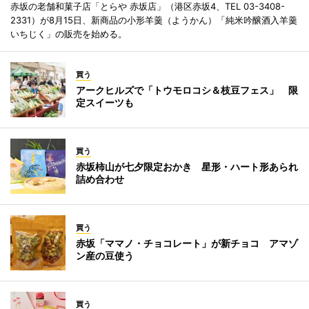
赤坂の老舗和菓子店「とらや 赤坂店」（港区赤坂4、TEL 03-3408-
2331）が8月15日、新商品の小形羊羹（ようかん）「純米吟醸酒入羊羹
いちじく」の販売を始める。
買う
アークヒルズで「トウモロコシ＆枝豆フェス」 限
定スイーツも
買う
赤坂柿山が七夕限定おかき 星形・ハート形あられ
詰め合わせ
買う
赤坂「ママノ・チョコレート」が新チョコ アマゾ
ン産の豆使う
買う