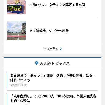
中島ひとみ、女子１００障害で日本新
Ｐ１哨戒機、ジブチへ出発
もっと見る
みん経トピックス
名古屋城で「夏まつり」開幕 盆踊りを毎日開催、飲食・
縁日ブースも
名駅経済新聞
「渋谷盆踊り」に6万7000人 109前に櫓、外国人観光客
も踊りの輪に