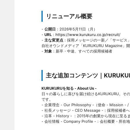
リニューアル概要
-
公開日
：2026年5月11日（月）
-
URL
：
https://www.kurukuru.co.jp/recruit/
-
主な変更点
：採用メッセージの一新／「サービス」
自社オウンドメディア「KURUKURU Magazine」
-
対象
：新卒・中途、すべての採用候補者
主な追加コンテンツ｜KURUKUR
KURUKURUを知る - About Us -
日々の暮らしに喜びを届け続けるKURUKURU。
です。
- 企業理念 - Our Philosophy -（使命 - Mission - 
- 社長メッセージ - CEO Message -：採用
- 沿革 - History - ：2015年の創業から
- 会社情報 - Company Profile -：会