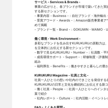
サービス - Services & Brands -
事業の広がりと、各ブランドが市場で築いてきた実
する新セクションです。
- 事業内容 - Business -：自社ブランド・
- 受賞アワード - Awards -：Amazon販
めて掲載
- ブランド一覧 - Brand -：GOKUMIN・MAIM
働く環境 - Work Environment -
多彩なブランドを生み出すKURUKURUの原動力
を立体的にお伝えする新セクションです。
- 数字で見るKURUKURU - Number -：社
- 成長環境サポート - Support -：研修制
組み
- 福利厚生 - Benefits -：働きやすさと暮ら
KURUKURU Magazine - 社員と文化 -
社員一人ひとりの想いや社内のできごとを発信する
KURUKURUの日常と文化を継続的にお伝えする新
- 働く社員 - People -：社員一人ひとりへの
葉で紹介
- 社内レポート - Culture -：社内活動・イベント
FAQ - よくある質問 -