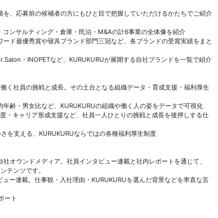
績を、応募前の候補者の方にもひと目で把握していただけるかたちでご紹介
海外輸出・コンサルティング・倉庫・民泊・M&Aの計6事業の全体像を紹介
売事業者アワード最優秀賞や寝具ブランド部門三冠など、各ブランドの受賞実績をまと
O・Ur.Salon・INOPETなど、KURUKURUが展開する自社ブランドを一覧で紹介
は、働く社員の挑戦と成長。その土台となる組織データ・育成支援・福利厚生
員数・平均年齢・男女比など、KURUKURUの組織や働く人の姿をデータで可視化
度・評価制度・キャリア形成支援など、社員一人ひとりの挑戦と成長を後押しする仕
しの豊かさを支える、KURUKURUならではの各種福利厚生制度
自社オウンドメディア。社員インタビュー連載と社内レポートを通じて、
コンテンツです。
インタビュー連載。仕事観・入社理由・KURUKURUを選んだ背景などを率直な言
レポート