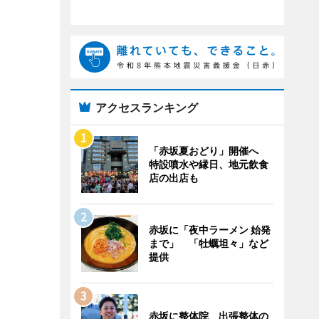
アクセスランキング
「赤坂夏おどり」開催へ
特設噴水や縁日、地元飲食
店の出店も
赤坂に「夜中ラーメン 始発
まで」 「牡蠣坦々」など
提供
赤坂に整体院 出張整体の