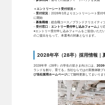
＜エントリーシート受付状況＞
-
受付状況
：2026年3月よりエントリーシート受付
に開始
-
募集職種
：総合職コース／ブランドクリエイティ
-
受付窓口
：
エントリー受付申し込みフォーム
より
※エントリー受付申し込みフォームをご送信いただ
のご提出をもって、本選考の対象となります。
2028年卒（28卒）採用情報
2028年卒（28卒）の学生の皆さま向けには、
20
ランドを創り、育てる」当社ならではの実務体験プ
び
当社採用ホームページ
にて随時更新してまいりま