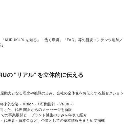
「KURUKURUを知る」「働く環境」「FAQ」等の新規コンテンツ追加／
開設
Uの "リアル" を立体的に伝える
その原動力となる理念や挑戦の歩み、会社の全体像をお伝えする新セクション
/ 将来的な姿 - Vision - / 行動指針 - Value -）
候補者へ向けた、代表 関沢からのメッセージを新設
現在に至るまでの事業展開と、ブランド誕生の歩みを年表で紹介
社概要・所在地・代表者・資本金など、企業としての基本情報をまとめて掲載