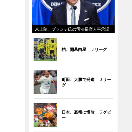
米上院、ブランチ氏の司法長官人事承認
柏、開幕白星 Ｊリーグ
町田、大勝で発進 Ｊリー
グ
日本、豪州に惜敗 ラグビ
ー