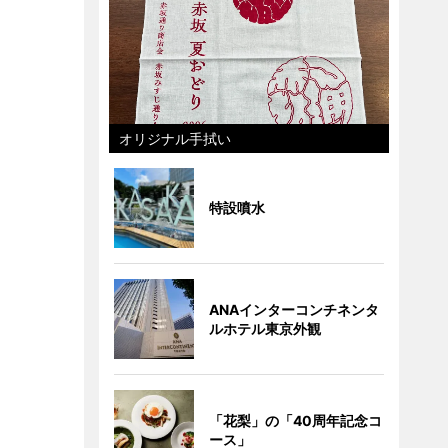
オリジナル手拭い
特設噴水
ANAインターコンチネンタ
ルホテル東京外観
「花梨」の「40周年記念コ
ース」