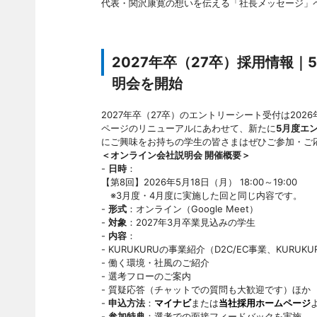
代表・関沢康寛の想いを伝える「社長メッセージ」
2027年卒（27卒）採用情報
明会を開始
2027年卒（27卒）のエントリーシート受付は20
ページのリニューアルにあわせて、新たに
5月度エ
にご興味をお持ちの学生の皆さまはぜひご参加・ご
＜オンライン会社説明会 開催概要＞
-
日時
：
【第8回】2026年5月18日（月） 18:00～19:00
※3月度・4月度に実施した回と同じ内容です。
-
形式
：オンライン（Google Meet）
-
対象
：2027年3月卒業見込みの学生
-
内容
：
- KURUKURUの事業紹介（D2C/EC事業、KURU
- 働く環境・社風のご紹介
- 選考フローのご案内
- 質疑応答（チャットでの質問も大歓迎です）ほか
-
申込方法
：
マイナビ
または
当社採用ホームページ
-
参加特典
：選考での面接フィードバックを実施