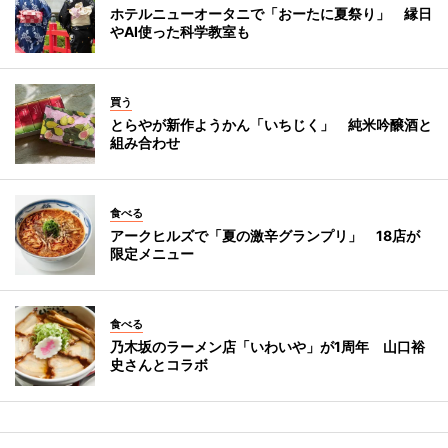
ホテルニューオータニで「おーたに夏祭り」 縁日
やAI使った科学教室も
買う
とらやが新作ようかん「いちじく」 純米吟醸酒と
組み合わせ
食べる
アークヒルズで「夏の激辛グランプリ」 18店が
限定メニュー
食べる
乃木坂のラーメン店「いわいや」が1周年 山口裕
史さんとコラボ