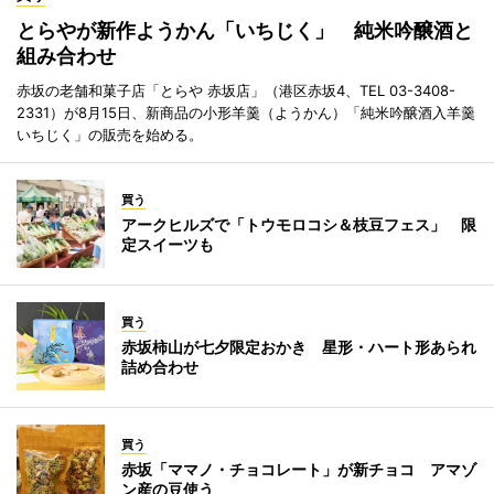
とらやが新作ようかん「いちじく」 純米吟醸酒と
組み合わせ
赤坂の老舗和菓子店「とらや 赤坂店」（港区赤坂4、TEL 03-3408-
2331）が8月15日、新商品の小形羊羹（ようかん）「純米吟醸酒入羊羹
いちじく」の販売を始める。
買う
アークヒルズで「トウモロコシ＆枝豆フェス」 限
定スイーツも
買う
赤坂柿山が七夕限定おかき 星形・ハート形あられ
詰め合わせ
買う
赤坂「ママノ・チョコレート」が新チョコ アマゾ
ン産の豆使う