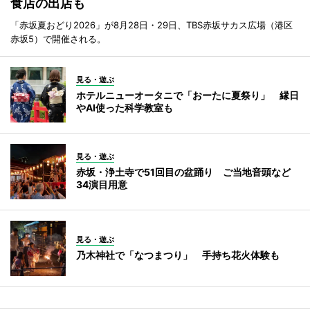
食店の出店も
「赤坂夏おどり2026」が8月28日・29日、TBS赤坂サカス広場（港区
赤坂5）で開催される。
見る・遊ぶ
ホテルニューオータニで「おーたに夏祭り」 縁日
やAI使った科学教室も
見る・遊ぶ
赤坂・浄土寺で51回目の盆踊り ご当地音頭など
34演目用意
見る・遊ぶ
乃木神社で「なつまつり」 手持ち花火体験も