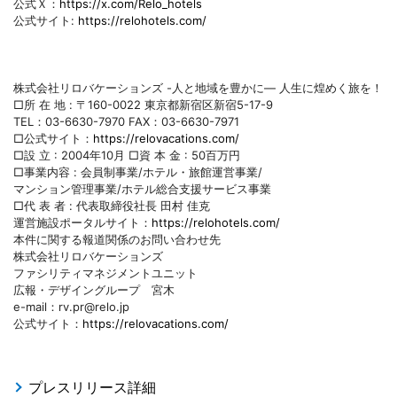
公式Ｘ：
https://x.com/Relo_hotels
公式サイト:
https://relohotels.com/
株式会社リロバケーションズ -人と地域を豊かに― 人生に煌めく旅を！
□所 在 地 : 〒160-0022 東京都新宿区新宿5-17-9
TEL：03-6630-7970 FAX：03-6630-7971
□公式サイト：
https://relovacations.com/
□設 立 : 2004年10月 □資 本 金 : 50百万円
□事業内容 : 会員制事業/ホテル・旅館運営事業/
マンション管理事業/ホテル総合支援サービス事業
□代 表 者 : 代表取締役社長 田村 佳克
運営施設ポータルサイト：
https://relohotels.com/
本件に関する報道関係のお問い合わせ先
株式会社リロバケーションズ
ファシリティマネジメントユニット
広報・デザイングループ 宮木
e-mail：rv.pr@relo.jp
公式サイト：
https://relovacations.com/
プレスリリース詳細