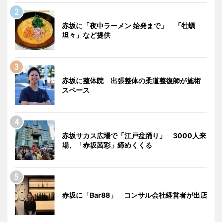
赤坂に「夜中ラーメン 始発まで」 「牡蠣
坦々」など提供
赤坂に整体院 出張整体の柔道整復師が施術
スペース
赤坂サカス広場で「江戸盆踊り」 3000人来
場、「赤坂茜彩」締めくくる
赤坂に「Bar88」 コンサル会社経営者が出店