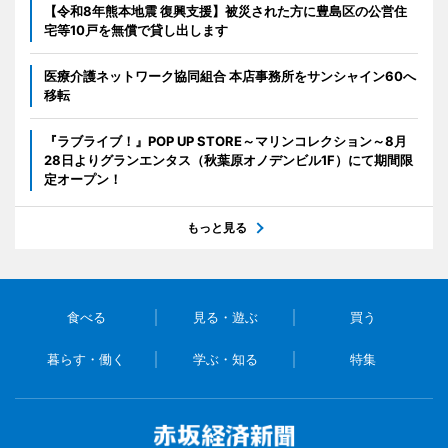
【令和8年熊本地震 復興支援】被災された方に豊島区の公営住
宅等10戸を無償で貸し出します
医療介護ネットワーク協同組合 本店事務所をサンシャイン60へ
移転
『ラブライブ！』POP UP STORE～マリンコレクション～8月
28日よりグランエンタス（秋葉原オノデンビル1F）にて期間限
定オープン！
もっと見る
食べる
見る・遊ぶ
買う
暮らす・働く
学ぶ・知る
特集