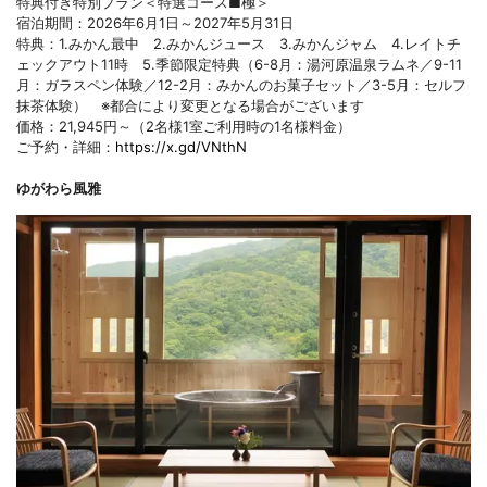
特典付き特別プラン＜特選コース■極＞
宿泊期間：2026年6月1日～2027年5月31日
特典：1.みかん最中 2.みかんジュース 3.みかんジャム 4.レイトチ
ェックアウト11時 5.季節限定特典（6-8月：湯河原温泉ラムネ／9-11
月：ガラスペン体験／12-2月：みかんのお菓子セット／3-5月：セルフ
抹茶体験） ※都合により変更となる場合がございます
価格：21,945円～（2名様1室ご利用時の1名様料金）
ご予約・詳細：
https://x.gd/VNthN
ゆがわら風雅