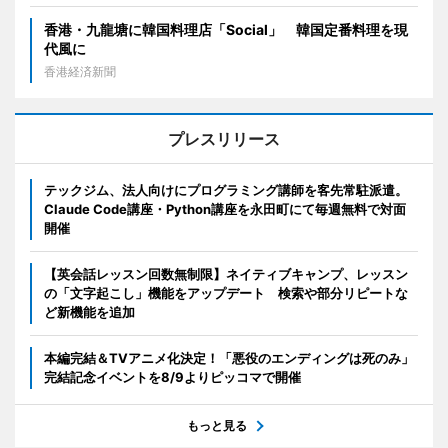
香港・九龍塘に韓国料理店「Social」 韓国定番料理を現
代風に
香港経済新聞
プレスリリース
テックジム、法人向けにプログラミング講師を客先常駐派遣。
Claude Code講座・Python講座を永田町にて毎週無料で対面
開催
【英会話レッスン回数無制限】ネイティブキャンプ、レッスン
の「文字起こし」機能をアップデート 検索や部分リピートな
ど新機能を追加
本編完結＆TVアニメ化決定！「悪役のエンディングは死のみ」
完結記念イベントを8/9よりピッコマで開催
もっと見る