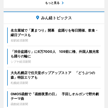
もっと見る
みん経トピックス
名古屋城で「夏まつり」開幕 盆踊りを毎日開催、飲食・
縁日ブースも
名駅経済新聞
「渋谷盆踊り」に6万7000人 109前に櫓、外国人観光客
も踊りの輪に
シブヤ経済新聞
大丸札幌店で任天堂ポップアップストア 「どうぶつの
森」特設エリアも
札幌経済新聞
OMO5函館で「函館夜景の日」 手回しオルガンで野外劇
テーマ曲
函館経済新聞