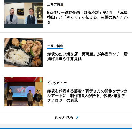
エリア特集
Bizタワー連動企画「灯る赤坂」第1回 「赤坂
柿山」と「ざくろ」が伝える、赤坂のあたたか
さ
エリア特集
赤坂のたい焼き店「奥萬屋」が弁当ランチ 唐
揚げ弁当や牛丼提供
インタビュー
赤坂を代表する芸者・育子さんの所作をデジタ
ルアートに 制作者3人が語る、伝統×最新テ
クノロジーの表現
もっと見る