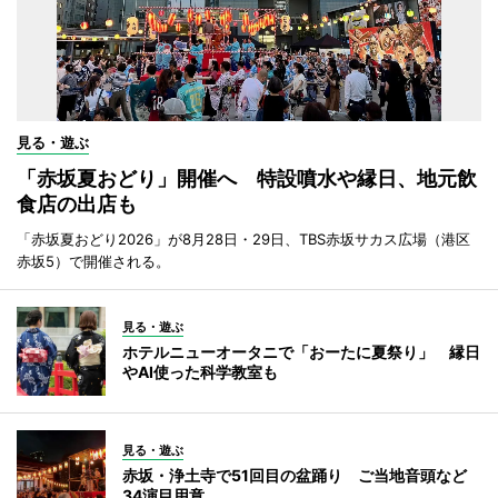
見る・遊ぶ
「赤坂夏おどり」開催へ 特設噴水や縁日、地元飲
食店の出店も
「赤坂夏おどり2026」が8月28日・29日、TBS赤坂サカス広場（港区
赤坂5）で開催される。
見る・遊ぶ
ホテルニューオータニで「おーたに夏祭り」 縁日
やAI使った科学教室も
見る・遊ぶ
赤坂・浄土寺で51回目の盆踊り ご当地音頭など
34演目用意