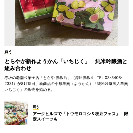
買う
とらやが新作ようかん「いちじく」 純米吟醸酒と
組み合わせ
赤坂の老舗和菓子店「とらや 赤坂店」（港区赤坂4、TEL 03-3408-
2331）が8月15日、新商品の小形羊羹（ようかん）「純米吟醸酒入羊羹
いちじく」の販売を始める。
買う
アークヒルズで「トウモロコシ＆枝豆フェス」 限
定スイーツも