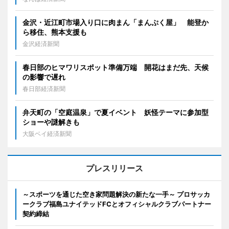
金沢・近江町市場入り口に肉まん「まんぷく屋」 能登か
ら移住、熊本支援も
金沢経済新聞
春日部のヒマワリスポット準備万端 開花はまだ先、天候
の影響で遅れ
春日部経済新聞
弁天町の「空庭温泉」で夏イベント 妖怪テーマに参加型
ショーや謎解きも
大阪ベイ経済新聞
プレスリリース
～スポーツを通じた空き家問題解決の新たな一手～ プロサッカ
ークラブ福島ユナイテッドFCとオフィシャルクラブパートナー
契約締結