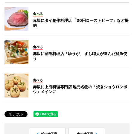
食べる
赤坂にタイ創作料理店 「30円ローストビーフ」など提
供
食べる
赤坂に割烹料理店「ゆうが」 すし職人が選んだ鮮魚使
う
食べる
赤坂に上海料理専門店 地元名物の「焼きショウロンポ
ウ」メインに