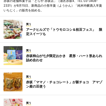
赤坂の老舗和菓子店「とらや 赤坂店」（港区赤坂4、TEL 03-3408-
2331）が8月15日、新商品の小形羊羹（ようかん）「純米吟醸酒入羊羹
いちじく」の販売を始める。
買う
アークヒルズで「トウモロコシ＆枝豆フェス」 限
定スイーツも
買う
赤坂柿山が七夕限定おかき 星形・ハート形あられ
詰め合わせ
買う
赤坂「ママノ・チョコレート」が新チョコ アマゾ
ン産の豆使う
買う