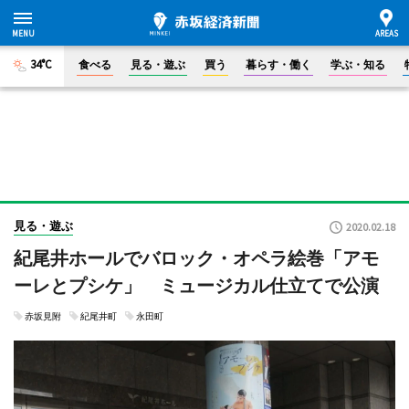
34°C
食べる
見る・遊ぶ
買う
暮らす・働く
学ぶ・知る
見る・遊ぶ
2020.02.18
紀尾井ホールでバロック・オペラ絵巻「アモ
ーレとプシケ」 ミュージカル仕立てで公演
赤坂見附
紀尾井町
永田町