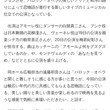
ションさせ、バロック・オペラの美しいアリアと和洋の踊
りによって恋物語が進行する新しいタイプのミュージカル
仕立ての公演となっている。
出演はアモーレ役にダンサーの白髭真二さん、プシケ役
は日本舞踊の花柳凜さん、ヴェーネレ役は19日の公演を能
楽シテ方の観世喜正さんが、20日の公演を梅若紀彰さん
が担当する。曲はカッチーニの「アモールよ何をグズグズ
しているのか」や、モンテヴェルディの「あなたを見つ
め」などとともに公演を盛り上げる。
同ホール広報担当の遠藤初音さんは「バロック・オペラ
と聞くと難しそうに感じる方が多いと思うが、今回の公演
は幅広い年代の方に共感してもらえる恋物語になってい
る。美しい踊りと美しい音楽が楽しめるので映画を見るよ
うな感覚で気軽に来場いただきたい」と話す。