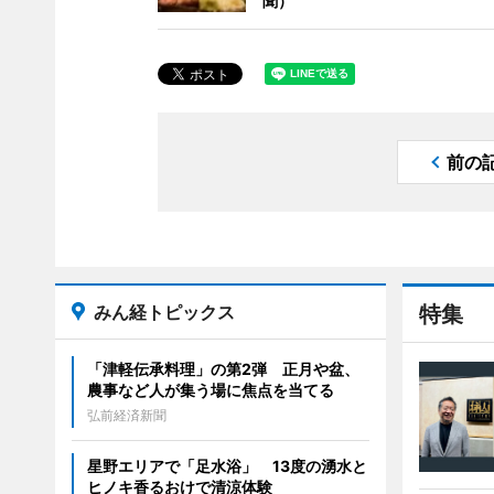
聞）
前の
みん経トピックス
特集
「津軽伝承料理」の第2弾 正月や盆、
農事など人が集う場に焦点を当てる
弘前経済新聞
星野エリアで「足水浴」 13度の湧水と
ヒノキ香るおけで清涼体験