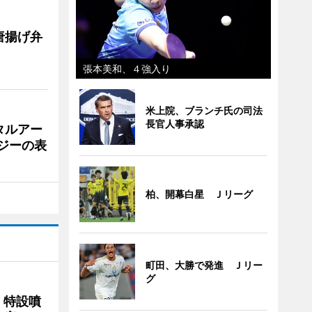
唐揚げ弁
張本美和、４強入り
米上院、ブランチ氏の司法
長官人事承認
タルアー
ジーの表
柏、開幕白星 Ｊリーグ
町田、大勝で発進 Ｊリー
グ
 特設噴