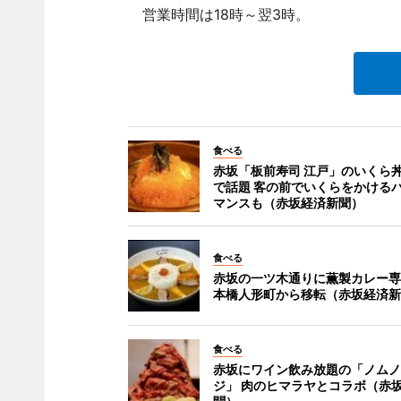
営業時間は18時～翌3時。
食べる
赤坂「板前寿司 江戸」のいくら丼
で話題 客の前でいくらをかける
マンスも（赤坂経済新聞）
食べる
赤坂の一ツ木通りに薫製カレー専
本橋人形町から移転（赤坂経済新
食べる
赤坂にワイン飲み放題の「ノムノ
ジ」 肉のヒマラヤとコラボ（赤