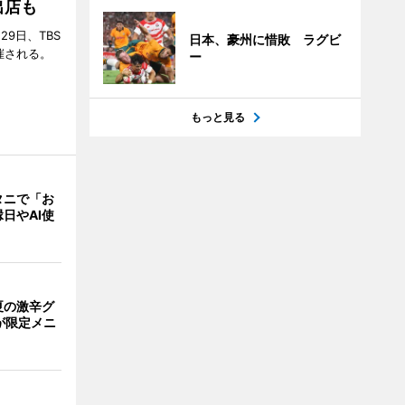
出店も
29日、TBS
日本、豪州に惜敗 ラグビ
催される。
ー
もっと見る
タニで「お
日やAI使
夏の激辛グ
が限定メニ