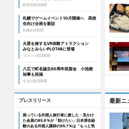
軽井沢経済新聞
札幌でゲームイベント10月開催へ 高校
生向け企画を新設
札幌経済新聞
火星を旅するVR体験アトラクション
みなとみらいPLOT48に登場
ヨコハマ経済新聞
八広で町名誕生60周年祝賀会 小池都
知事も祝福
すみだ経済新聞
プレスリリース
最新ニ
困っている外国人旅行者に接した・見かけ
た会員の95.6％が「助けたい」日本滞在経
験のある外国人講師の95.7％は「もっと気