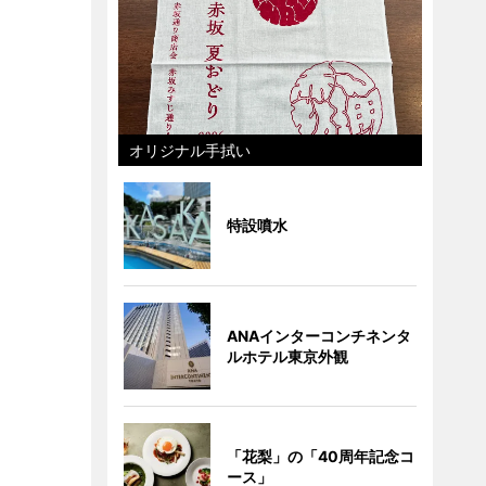
オリジナル手拭い
特設噴水
ANAインターコンチネンタ
ルホテル東京外観
「花梨」の「40周年記念コ
ース」