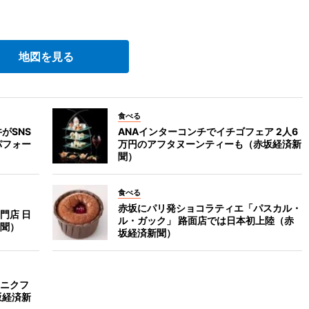
地図を見る
食べる
がSNS
ANAインターコンチでイチゴフェア 2人6
パフォー
万円のアフタヌーンティーも（赤坂経済新
聞）
食べる
赤坂にパリ発ショコラティエ「パスカル・
門店 日
ル・ガック」 路面店では日本初上陸（赤
聞）
坂経済新聞）
ニクフ
坂経済新