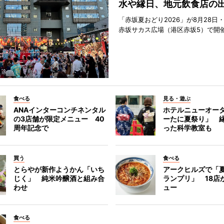
水や縁日、地元飲食店の
「赤坂夏おどり2026」が8月28日・
赤坂サカス広場（港区赤坂5）で開
食べる
見る・遊ぶ
ANAインターコンチネンタル
ホテルニューオー
の3店舗が限定メニュー 40
ーたに夏祭り」 縁
周年記念で
った科学教室も
買う
食べる
とらやが新作ようかん「いち
アークヒルズで「
じく」 純米吟醸酒と組み合
ランプリ」 18店
わせ
ュー
食べる