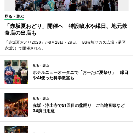
見る・遊ぶ
「赤坂夏おどり」開催へ 特設噴水や縁日、地元飲
食店の出店も
「赤坂夏おどり2026」が8月28日・29日、TBS赤坂サカス広場（港区
赤坂5）で開催される。
見る・遊ぶ
ホテルニューオータニで「おーたに夏祭り」 縁日
やAI使った科学教室も
見る・遊ぶ
赤坂・浄土寺で51回目の盆踊り ご当地音頭など
34演目用意