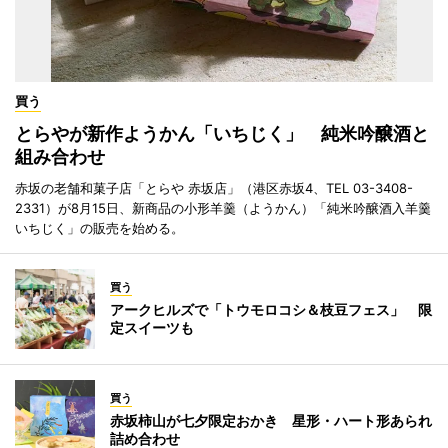
買う
とらやが新作ようかん「いちじく」 純米吟醸酒と
組み合わせ
赤坂の老舗和菓子店「とらや 赤坂店」（港区赤坂4、TEL 03-3408-
2331）が8月15日、新商品の小形羊羹（ようかん）「純米吟醸酒入羊羹
いちじく」の販売を始める。
買う
アークヒルズで「トウモロコシ＆枝豆フェス」 限
定スイーツも
買う
赤坂柿山が七夕限定おかき 星形・ハート形あられ
詰め合わせ