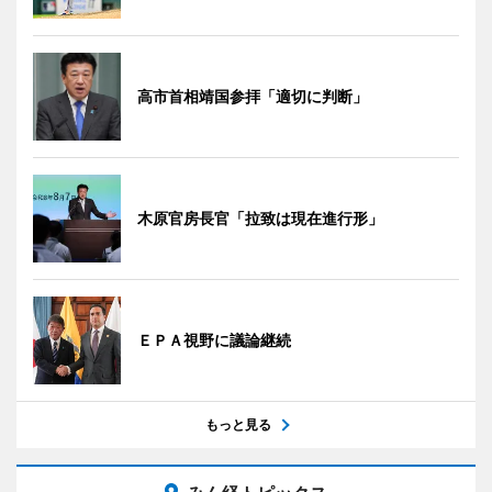
高市首相靖国参拝「適切に判断」
木原官房長官「拉致は現在進行形」
ＥＰＡ視野に議論継続
もっと見る