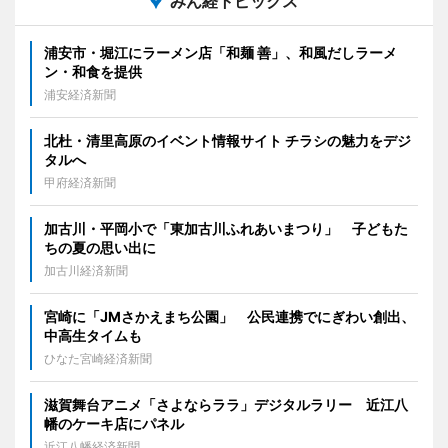
みん経トピックス
浦安市・堀江にラーメン店「和麺 善」、和風だしラーメ
ン・和食を提供
浦安経済新聞
北杜・清里高原のイベント情報サイト チラシの魅力をデジ
タルへ
甲府経済新聞
加古川・平岡小で「東加古川ふれあいまつり」 子どもた
ちの夏の思い出に
加古川経済新聞
宮崎に「JMさかえまち公園」 公民連携でにぎわい創出、
中高生タイムも
ひなた宮崎経済新聞
滋賀舞台アニメ「さよならララ」デジタルラリー 近江八
幡のケーキ店にパネル
近江八幡経済新聞