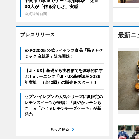
中間市の学童でゲーム制作体験 児童
30人が「作る楽しさ」実感
遠賀経済新聞
プレスリリース
最新ニ
EXPO2025 公式ライセンス商品「黒ミャク
ミャク 麻辣湯」販売開始！
【UI・UX】基礎から実務までを体系的に学
ぶ！eラーニング「UI・UX基礎講座 2026
年度版」（全12回）の販売をスタート!!
セブン‐イレブンの人気シリーズに夏限定の
レモンスイーツが登場！「爽やかレモンも
こ」＆「かじるレモンチーズケーキ」が新
発売
もっと見る