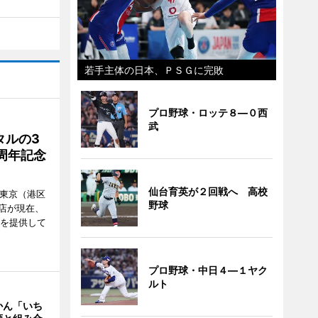
若手主体の日本、ＰＳＧに完敗
プロ野球・ロッテ８―０西
武
タルの3
周年記念
仙台育英が２回戦へ 高校
ル東京（港区
野球
飲食店が現在、
ーを提供して
プロ野球・中日４―１ヤク
ルト
かん「いち