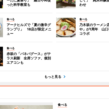
ーたに夏祭り」 縁日やAI使
じく」 純米吟醸
った科学教室も
わせ
食べる
食べる
アークヒルズで「夏の激辛グ
乃木坂のラーメン
ランプリ」 18店が限定メニ
や」が1周年 山口
ュー
コラボ
食べる
赤坂の「バネバグース」がテ
ラス刷新 全席ソファ、個別
エアコンも
もっと見る
食べる