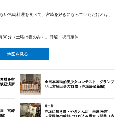
ない宮崎料理を食べて、宮崎を好きになっていただければ」
3時30分（土曜は夜のみ）。日曜・祝日定休。
地図を見る
素材を空
全日本国民的美少女コンテスト－グランプ
坂経済新
リは宮崎出身の13歳（赤坂経済新聞）
食べる
屋－宮崎
赤坂に焼き鳥・やきとん店「串屋 松吉」
聞）
－元同僚の腕前にほれ込み脱サラ開業（赤