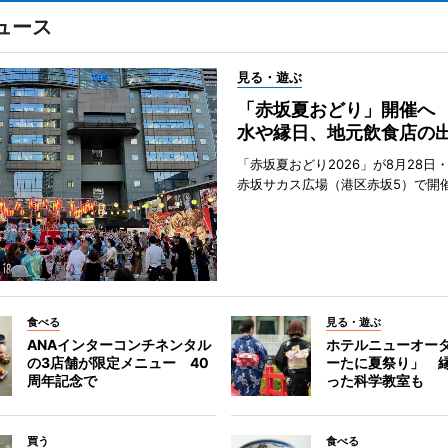
ュース
見る・遊ぶ
「赤坂夏おどり」開催へ
水や縁日、地元飲食店の
「赤坂夏おどり2026」が8月28日・
赤坂サカス広場（港区赤坂5）で開
食べる
見る・遊ぶ
ANAインターコンチネンタル
ホテルニューオー
の3店舗が限定メニュー 40
ーたに夏祭り」 縁
周年記念で
った科学教室も
買う
食べる