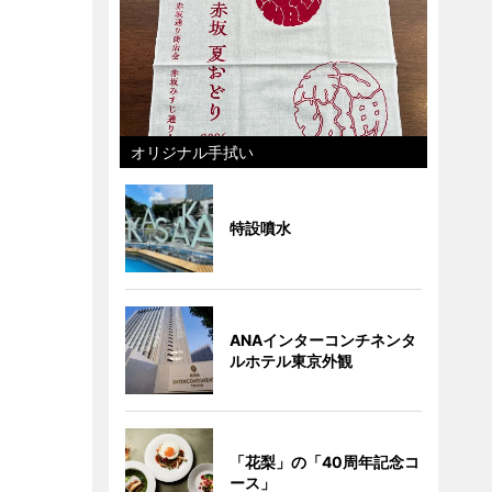
オリジナル手拭い
特設噴水
ANAインターコンチネンタ
ルホテル東京外観
「花梨」の「40周年記念コ
ース」