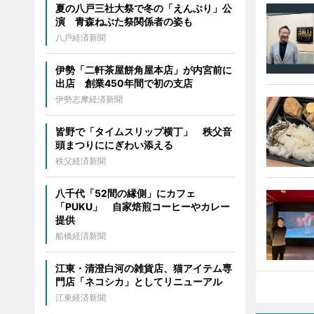
夏の八戸三社大祭で冬の「えんぶり」公
演 青森ねぶた祭関係者の姿も
八戸経済新聞
伊勢「二軒茶屋餅角屋本店」が内宮前に
出店 創業450年間で初の支店
伊勢志摩経済新聞
皆野で「タイムスリップ横丁」 秩父音
頭まつりににぎわい添える
秩父経済新聞
八千代「52間の縁側」にカフェ
「PUKU」 自家焙煎コーヒーやカレー
提供
船橋経済新聞
江東・清澄白河の雑貨店、猫アイテム専
門店「ネコシカ」としてリニューアル
江東経済新聞