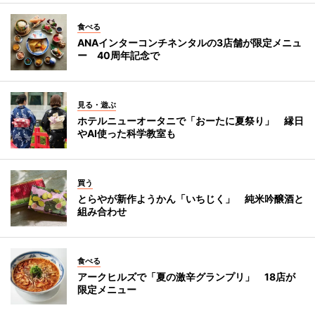
食べる
ANAインターコンチネンタルの3店舗が限定メニュ
ー 40周年記念で
見る・遊ぶ
ホテルニューオータニで「おーたに夏祭り」 縁日
やAI使った科学教室も
買う
とらやが新作ようかん「いちじく」 純米吟醸酒と
組み合わせ
食べる
アークヒルズで「夏の激辛グランプリ」 18店が
限定メニュー