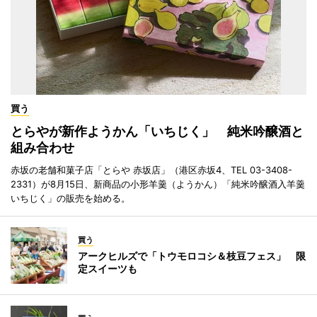
買う
とらやが新作ようかん「いちじく」 純米吟醸酒と
組み合わせ
赤坂の老舗和菓子店「とらや 赤坂店」（港区赤坂4、TEL 03-3408-
2331）が8月15日、新商品の小形羊羹（ようかん）「純米吟醸酒入羊羹
いちじく」の販売を始める。
買う
アークヒルズで「トウモロコシ＆枝豆フェス」 限
定スイーツも