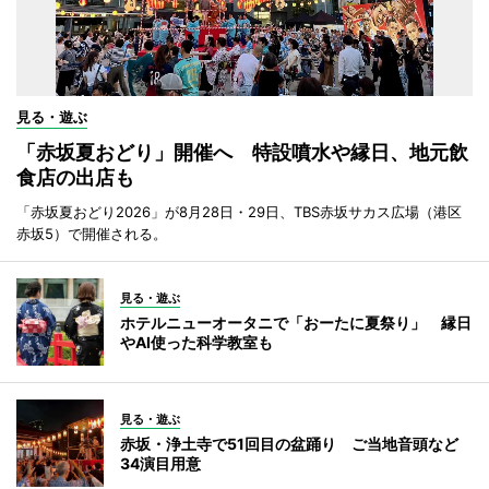
見る・遊ぶ
「赤坂夏おどり」開催へ 特設噴水や縁日、地元飲
食店の出店も
「赤坂夏おどり2026」が8月28日・29日、TBS赤坂サカス広場（港区
赤坂5）で開催される。
見る・遊ぶ
ホテルニューオータニで「おーたに夏祭り」 縁日
やAI使った科学教室も
見る・遊ぶ
赤坂・浄土寺で51回目の盆踊り ご当地音頭など
34演目用意