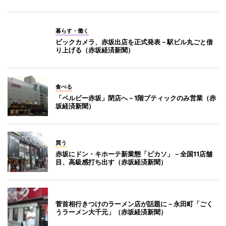
暮らす・働く
ビックカメラ、赤坂出店を正式発表－駅ビル丸ごと借
り上げる（赤坂経済新聞）
食べる
「ベルビー赤坂」閉店へ－1階ブティックのみ営業（赤
坂経済新聞）
買う
赤坂にドン・キホーテ新業態「ピカソ」－全国11店舗
目、高級感打ち出す（赤坂経済新聞）
菅首相行きつけのラーメン店が話題に－永田町「ごく
うラーメン大千元」（赤坂経済新聞）