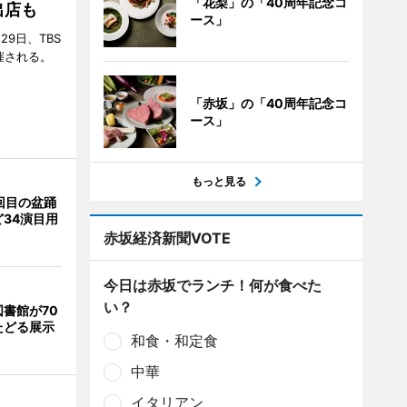
「花梨」の「40周年記念コ
出店も
ース」
29日、TBS
催される。
「赤坂」の「40周年記念コ
ース」
もっと見る
回目の盆踊
34演目用
赤坂経済新聞VOTE
今日は赤坂でランチ！何が食べた
い？
書館が70
たどる展示
和食・和定食
中華
イタリアン