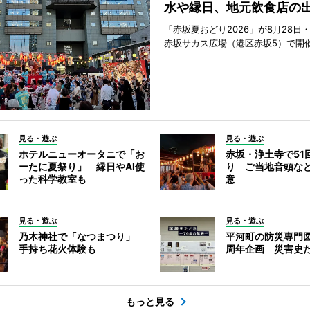
水や縁日、地元飲食店の
「赤坂夏おどり2026」が8月28日・
赤坂サカス広場（港区赤坂5）で開
見る・遊ぶ
見る・遊ぶ
ホテルニューオータニで「お
赤坂・浄土寺で51
ーたに夏祭り」 縁日やAI使
り ご当地音頭など
った科学教室も
意
見る・遊ぶ
見る・遊ぶ
乃木神社で「なつまつり」
平河町の防災専門図
手持ち花火体験も
周年企画 災害史
もっと見る