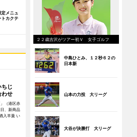
限定メニュ
ートカクテ
２２歳吉沢がツアー初Ｖ 女子ゴルフ
中島ひとみ、１２秒６２の
日本新
いちじ
合わせ
山本の力投 大リーグ
店」（港区赤
月15日、新商品
酒入羊羹 い
大谷が決勝打 大リーグ