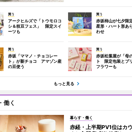
買う
買う
アークヒルズで「トウモロコ
赤坂柿山が七夕限
シ＆枝豆フェス」 限定スイ
星形・ハート形あ
ーツも
わせ
買う
買う
赤坂「ママノ・チョコレー
赤坂松葉屋が「母
ト」が新チョコ アマゾン産
ト 限定包装とプ
の豆使う
フラワーも
もっと見る
・働く
暮らす・働く
赤経・上半期PV1位はカ