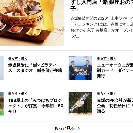
すし入門店「鮨 銀座おので
子」
赤坂経済新聞の2026年上半期PV（
ー）ランキング1位は、赤坂にすし店
おのでら 息子 赤坂店」がオープン
った。
暮らす・働く
暮らす・働く
赤坂見附に「鍼×ピラティ
ニューオータニが
ス」スタジオ 鍼灸師が在籍
制カード ダイナ
発行
暮らす・働く
暮らす・働く
TBS屋上の「みつばちプロジ
赤坂のPR会社が新
ェクト」が採蜜 今年初、50
企画 初任給日に
キロ
贈る
もっと見る