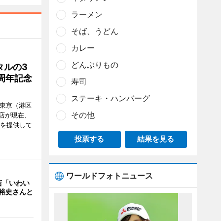
ラーメン
そば、うどん
カレー
どんぶりもの
タルの3
周年記念
寿司
ステーキ・ハンバーグ
ル東京（港区
その他
飲食店が現在、
ーを提供して
投票する
結果を見る
ワールドフォトニュース
店「いわい
裕史さんと