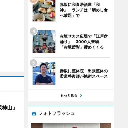
赤坂に和食居酒屋「和
神」 ランチは「鯛めし食
べ放題」で
赤坂サカス広場で「江戸盆
踊り」 3000人来場、
「赤坂茜彩」締めくくる
赤坂に整体院 出張整体の
柔道整復師が施術スペース
もっと見る
坂柿山」
フォトフラッシュ