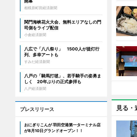
開幕
相模原町田経済新聞
関門海峡花火大会、無料エリアなしの門
司側をライブ配信
小倉経済新聞
八広で「八八祭り」 1500人が提灯行
列、多幸アートも
すみだ経済新聞
八戸の「騎馬打毬」、若手騎手の姿勇ま
しく 20年ぶりの正式参拝も
八戸経済新聞
見る・
プレスリリース
おにぎりこんが 羽田空港第一ターミナル店
が8月10日グランドオープン！！