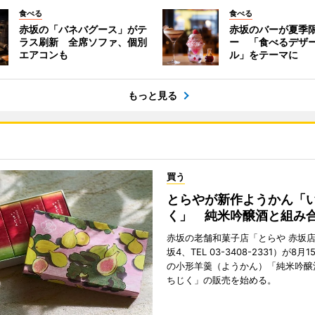
食べる
食べる
赤坂の「バネバグース」がテ
赤坂のバーが夏季
ラス刷新 全席ソファ、個別
ー 「食べるデザ
エアコンも
ル」をテーマに
もっと見る
買う
とらやが新作ようかん「
く」 純米吟醸酒と組み
赤坂の老舗和菓子店「とらや 赤坂
坂4、TEL 03-3408-2331）が8
の小形羊羹（ようかん）「純米吟醸
ちじく」の販売を始める。