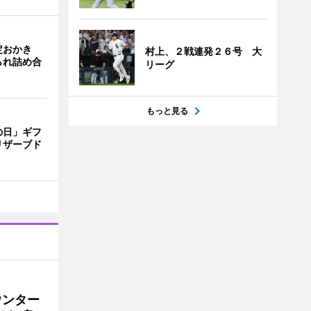
定おかき
村上、２戦連発２６号 大
られ詰め合
リーグ
もっと見る
の日」ギフ
リザーブド
ウンター