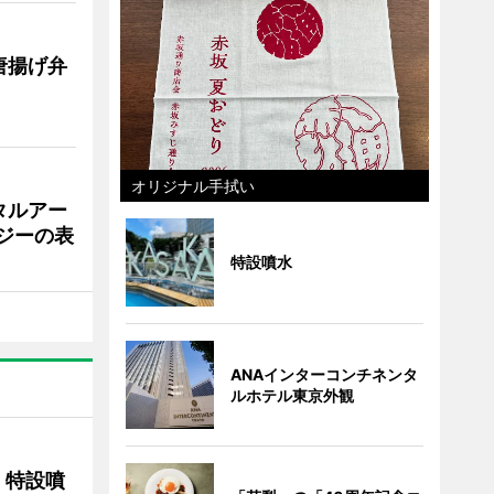
唐揚げ弁
オリジナル手拭い
タルアー
ジーの表
特設噴水
ANAインターコンチネンタ
ルホテル東京外観
 特設噴