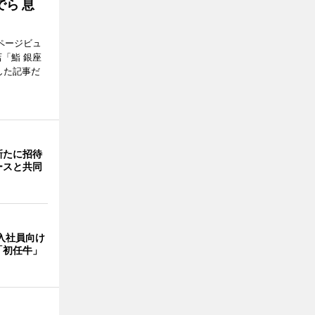
ら 息
ページビュ
「鮨 銀座
した記事だ
新たに招待
ースと共同
入社員向け
「初任牛」