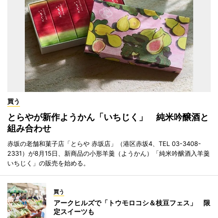
買う
とらやが新作ようかん「いちじく」 純米吟醸酒と
組み合わせ
赤坂の老舗和菓子店「とらや 赤坂店」（港区赤坂4、TEL 03-3408-
2331）が8月15日、新商品の小形羊羹（ようかん）「純米吟醸酒入羊羹
いちじく」の販売を始める。
買う
アークヒルズで「トウモロコシ＆枝豆フェス」 限
定スイーツも