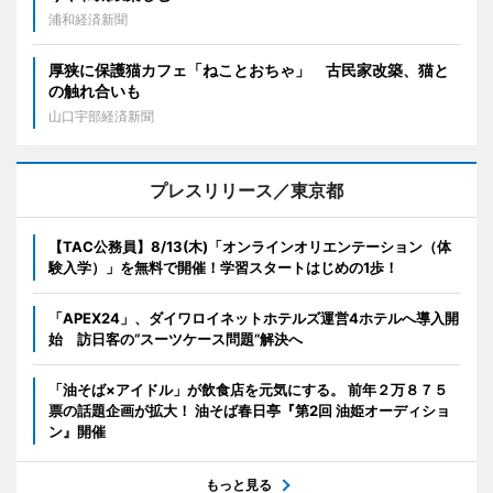
浦和経済新聞
厚狭に保護猫カフェ「ねことおちゃ」 古民家改築、猫と
の触れ合いも
山口宇部経済新聞
プレスリリース／東京都
【TAC公務員】8/13(木)「オンラインオリエンテーション（体
験入学）」を無料で開催！学習スタートはじめの1歩！
「APEX24」、ダイワロイネットホテルズ運営4ホテルへ導入開
始 訪日客の“スーツケース問題”解決へ
「油そば×アイドル」が飲食店を元気にする。 前年２万８７５
票の話題企画が拡大！ 油そば春日亭『第2回 油姫オーディショ
ン』開催
もっと見る