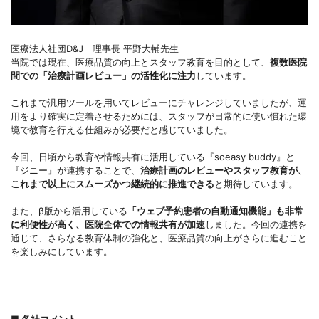
医療法人社団D&J 理事長 平野大輔先生
当院では現在、医療品質の向上とスタッフ教育を目的として、
複数医院
間での「治療計画レビュー」の活性化に注力
しています。
これまで汎用ツールを用いてレビューにチャレンジしていましたが、運
用をより確実に定着させるためには、スタッフが日常的に使い慣れた環
境で教育を行える仕組みが必要だと感じていました。
今回、日頃から教育や情報共有に活用している『soeasy buddy』と
『ジニー』が連携することで、
治療計画のレビューやスタッフ教育が、
これまで以上にスムーズかつ継続的に推進できる
と期待しています。
また、β版から活用している
「ウェブ予約患者の自動通知機能」も非常
に利便性が高く、医院全体での情報共有が加速
しました。今回の連携を
通じて、さらなる教育体制の強化と、医療品質の向上がさらに進むこと
を楽しみにしています。
■ 各社コメント