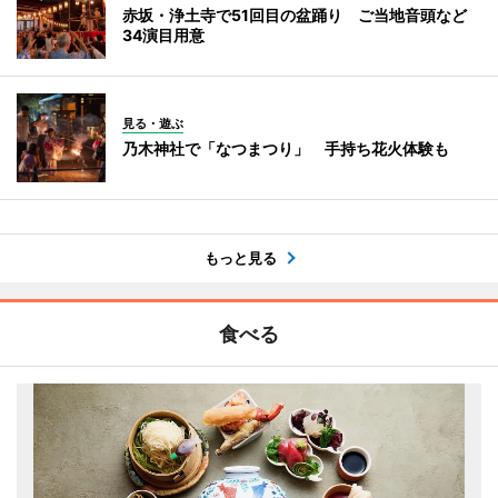
赤坂・浄土寺で51回目の盆踊り ご当地音頭など
34演目用意
見る・遊ぶ
乃木神社で「なつまつり」 手持ち花火体験も
もっと見る
食べる