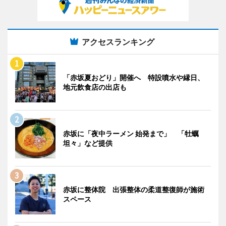
アクセスランキング
「赤坂夏おどり」開催へ 特設噴水や縁日、
地元飲食店の出店も
赤坂に「夜中ラーメン 始発まで」 「牡蠣
坦々」など提供
赤坂に整体院 出張整体の柔道整復師が施術
スペース