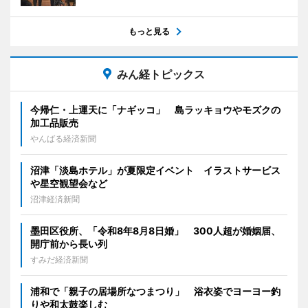
もっと見る
みん経トピックス
今帰仁・上運天に「ナギッコ」 島ラッキョウやモズクの
加工品販売
やんばる経済新聞
沼津「淡島ホテル」が夏限定イベント イラストサービス
や星空観望会など
沼津経済新聞
墨田区役所、「令和8年8月8日婚」 300人超が婚姻届、
開庁前から長い列
すみだ経済新聞
浦和で「親子の居場所なつまつり」 浴衣姿でヨーヨー釣
りや和太鼓楽しむ