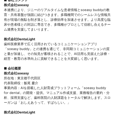
株式会社soeasy
本連携により、ジニーのリアルタイムな患者情報とsoeasy buddyの教
育・共有基盤が強固に結びつきます。多職種間でのシームレスな情報共
有が現場の無駄を削ぎ落とし、診療効率を加速させます。より高度な臨
床や患者様との対話に専念でき、多職種がプロとして信頼し合えるチー
ム連携を支援してまいります。
株式会社DentaLight
歯科医療業界で広く活用されているコミュニケーションアプリ
「soeasy buddy」との連携を通じて、非同期コミュニケーションの質
と量が加速し、その知見が蓄積されることで、AI活用も見据えた診療・
経営・教育の水準向上に貢献できることを大変嬉しく思います。
■ 会社概要
株式会社soeasy
所在地：東京都千代田区
代表取締役：飯尾 慶介
事業内容：AIを搭載した人財育成プラットフォーム「soeasy buddy
for dental」の開発・提供。マニュアル作成支援、業務報告の要約・分
析、採用支援など、歯科医院の人財課題をトータルで解決します。スロ
ーガンは「おしえあうって、すばらしい。」
株式会社DentaLight