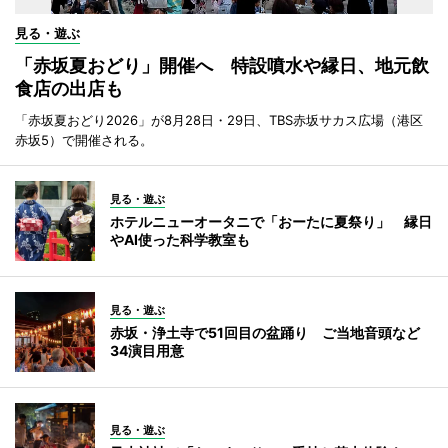
見る・遊ぶ
「赤坂夏おどり」開催へ 特設噴水や縁日、地元飲
食店の出店も
「赤坂夏おどり2026」が8月28日・29日、TBS赤坂サカス広場（港区
赤坂5）で開催される。
見る・遊ぶ
ホテルニューオータニで「おーたに夏祭り」 縁日
やAI使った科学教室も
見る・遊ぶ
赤坂・浄土寺で51回目の盆踊り ご当地音頭など
34演目用意
見る・遊ぶ