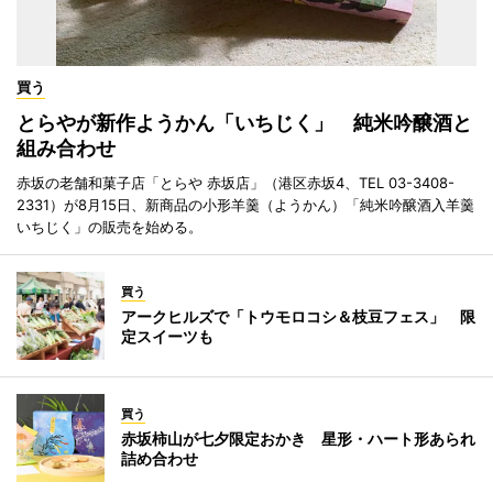
買う
とらやが新作ようかん「いちじく」 純米吟醸酒と
組み合わせ
赤坂の老舗和菓子店「とらや 赤坂店」（港区赤坂4、TEL 03-3408-
2331）が8月15日、新商品の小形羊羹（ようかん）「純米吟醸酒入羊羹
いちじく」の販売を始める。
買う
アークヒルズで「トウモロコシ＆枝豆フェス」 限
定スイーツも
買う
赤坂柿山が七夕限定おかき 星形・ハート形あられ
詰め合わせ