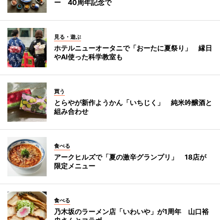
ー 40周年記念で
見る・遊ぶ
ホテルニューオータニで「おーたに夏祭り」 縁日
やAI使った科学教室も
買う
とらやが新作ようかん「いちじく」 純米吟醸酒と
組み合わせ
食べる
アークヒルズで「夏の激辛グランプリ」 18店が
限定メニュー
食べる
乃木坂のラーメン店「いわいや」が1周年 山口裕