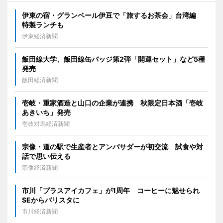
伊東の宿・グランベール伊豆で「旅するお茶会」台湾編
特製ランチも
伊東経済新聞
飯田線大学、飯田線缶バッジ第2弾「開運セット」など5種
発売
飯田経済新聞
壱岐・重家酒造と山口の企業が連携 秋限定日本酒「壱岐
あきいち」発売
壱岐対馬経済新聞
宗像・道の駅で生産者とアンバサダーが初交流 試食や対
話で思い伝える
宗像経済新聞
市川「プラスアイカフェ」が1周年 コーヒーに魅せられ
SEからバリスタに
市川経済新聞