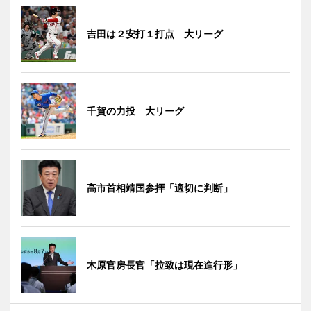
吉田は２安打１打点 大リーグ
千賀の力投 大リーグ
高市首相靖国参拝「適切に判断」
木原官房長官「拉致は現在進行形」