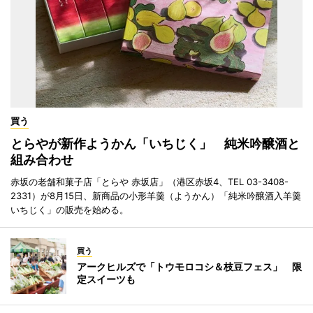
買う
とらやが新作ようかん「いちじく」 純米吟醸酒と
組み合わせ
赤坂の老舗和菓子店「とらや 赤坂店」（港区赤坂4、TEL 03-3408-
2331）が8月15日、新商品の小形羊羹（ようかん）「純米吟醸酒入羊羹
いちじく」の販売を始める。
買う
アークヒルズで「トウモロコシ＆枝豆フェス」 限
定スイーツも