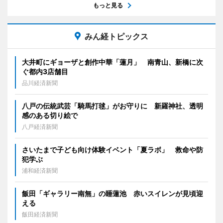
もっと見る
みん経トピックス
大井町にギョーザと創作中華「蓮月」 南青山、新橋に次
ぐ都内3店舗目
品川経済新聞
八戸の伝統武芸「騎馬打毬」がお守りに 新羅神社、透明
感のある切り絵で
八戸経済新聞
さいたまで子ども向け体験イベント「夏ラボ」 救命や防
犯学ぶ
浦和経済新聞
飯田「ギャラリー南無」の睡蓮池 赤いスイレンが見頃迎
える
飯田経済新聞