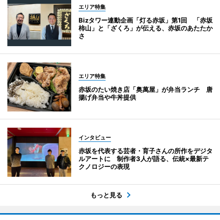
エリア特集
Bizタワー連動企画「灯る赤坂」第1回 「赤坂
柿山」と「ざくろ」が伝える、赤坂のあたたか
さ
エリア特集
赤坂のたい焼き店「奥萬屋」が弁当ランチ 唐
揚げ弁当や牛丼提供
インタビュー
赤坂を代表する芸者・育子さんの所作をデジタ
ルアートに 制作者3人が語る、伝統×最新テ
クノロジーの表現
もっと見る