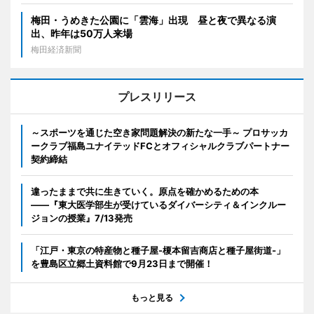
梅田・うめきた公園に「雲海」出現 昼と夜で異なる演
出、昨年は50万人来場
梅田経済新聞
プレスリリース
～スポーツを通じた空き家問題解決の新たな一手～ プロサッカ
ークラブ福島ユナイテッドFCとオフィシャルクラブパートナー
契約締結
違ったままで共に生きていく。原点を確かめるための本
――『東大医学部生が受けているダイバーシティ＆インクルー
ジョンの授業』7/13発売
「江戸・東京の特産物と種子屋-榎本留吉商店と種子屋街道-」
を豊島区立郷土資料館で9月23日まで開催！
もっと見る