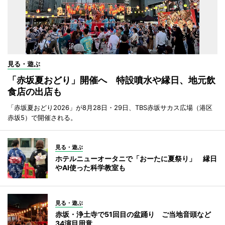
見る・遊ぶ
「赤坂夏おどり」開催へ 特設噴水や縁日、地元飲
食店の出店も
「赤坂夏おどり2026」が8月28日・29日、TBS赤坂サカス広場（港区
赤坂5）で開催される。
見る・遊ぶ
ホテルニューオータニで「おーたに夏祭り」 縁日
やAI使った科学教室も
見る・遊ぶ
赤坂・浄土寺で51回目の盆踊り ご当地音頭など
34演目用意