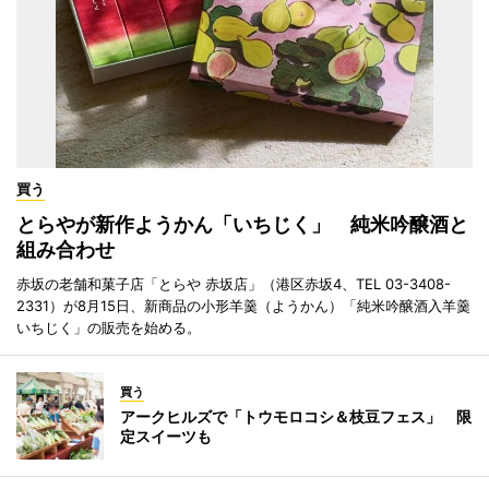
買う
とらやが新作ようかん「いちじく」 純米吟醸酒と
組み合わせ
赤坂の老舗和菓子店「とらや 赤坂店」（港区赤坂4、TEL 03-3408-
2331）が8月15日、新商品の小形羊羹（ようかん）「純米吟醸酒入羊羹
いちじく」の販売を始める。
買う
アークヒルズで「トウモロコシ＆枝豆フェス」 限
定スイーツも