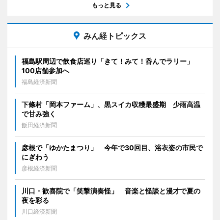
もっと見る
みん経トピックス
福島駅周辺で飲食店巡り「きて！みて！呑んでラリー」
100店舗参加へ
福島経済新聞
下條村「岡本ファーム」、黒スイカ収穫最盛期 少雨高温
で甘み強く
飯田経済新聞
彦根で「ゆかたまつり」 今年で30回目、浴衣姿の市民で
にぎわう
彦根経済新聞
川口・歓喜院で「笑撃演奏怪」 音楽と怪談と漫才で夏の
夜を彩る
川口経済新聞