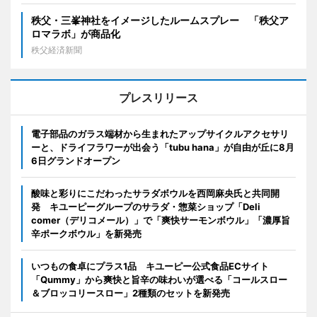
秩父・三峯神社をイメージしたルームスプレー 「秩父ア
ロマラボ」が商品化
秩父経済新聞
プレスリリース
電子部品のガラス端材から生まれたアップサイクルアクセサリ
ーと、ドライフラワーが出会う「tubu hana」が自由が丘に8月
6日グランドオープン
酸味と彩りにこだわったサラダボウルを西岡麻央氏と共同開
発 キユーピーグループのサラダ・惣菜ショップ「Deli
comer（デリコメール）」で「爽快サーモンボウル」「濃厚旨
辛ポークボウル」を新発売
いつもの食卓にプラス1品 キユーピー公式食品ECサイト
「Qummy」から爽快と旨辛の味わいが選べる「コールスロー
＆ブロッコリースロー」2種類のセットを新発売