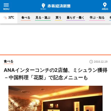
33°C
食べる
見る・遊ぶ
買う
暮らす・働く
学ぶ・知る
食べる
2010.12.19
ANAインターコンチの2店舗、ミシュラン獲得
－中国料理「花梨」で記念メニューも