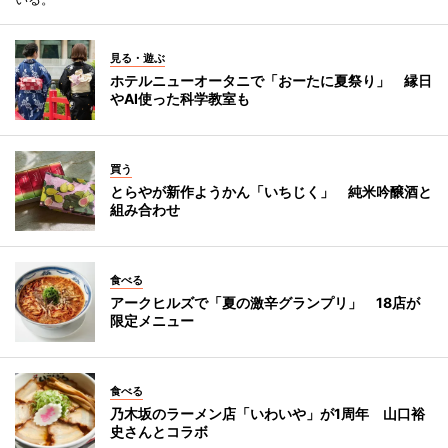
見る・遊ぶ
ホテルニューオータニで「おーたに夏祭り」 縁日
やAI使った科学教室も
買う
とらやが新作ようかん「いちじく」 純米吟醸酒と
組み合わせ
食べる
アークヒルズで「夏の激辛グランプリ」 18店が
限定メニュー
食べる
乃木坂のラーメン店「いわいや」が1周年 山口裕
史さんとコラボ