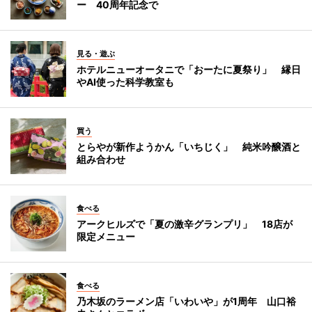
ー 40周年記念で
見る・遊ぶ
ホテルニューオータニで「おーたに夏祭り」 縁日
やAI使った科学教室も
買う
とらやが新作ようかん「いちじく」 純米吟醸酒と
組み合わせ
食べる
アークヒルズで「夏の激辛グランプリ」 18店が
限定メニュー
食べる
乃木坂のラーメン店「いわいや」が1周年 山口裕