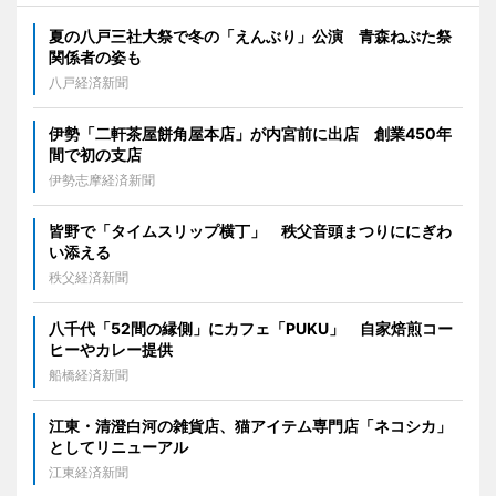
夏の八戸三社大祭で冬の「えんぶり」公演 青森ねぶた祭
関係者の姿も
八戸経済新聞
伊勢「二軒茶屋餅角屋本店」が内宮前に出店 創業450年
間で初の支店
伊勢志摩経済新聞
皆野で「タイムスリップ横丁」 秩父音頭まつりににぎわ
い添える
秩父経済新聞
八千代「52間の縁側」にカフェ「PUKU」 自家焙煎コー
ヒーやカレー提供
船橋経済新聞
江東・清澄白河の雑貨店、猫アイテム専門店「ネコシカ」
としてリニューアル
江東経済新聞