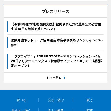
プレスリリース
【令和8年熊本地震 復興支援】被災された方に豊島区の公営住
宅等10戸を無償で貸し出します
医療介護ネットワーク協同組合 本店事務所をサンシャイン60へ
移転
『ラブライブ！』POP UP STORE～マリンコレクション～8月
28日よりグランエンタス（秋葉原オノデンビル1F）にて期間限
定オープン！
もっと見る
食べる
見る・遊ぶ
買う
暮らす・働く
学ぶ・知る
特集