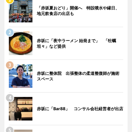
「赤坂夏おどり」開催へ 特設噴水や縁日、
地元飲食店の出店も
赤坂に「夜中ラーメン 始発まで」 「牡蠣
坦々」など提供
赤坂に整体院 出張整体の柔道整復師が施術
スペース
赤坂に「Bar88」 コンサル会社経営者が出店