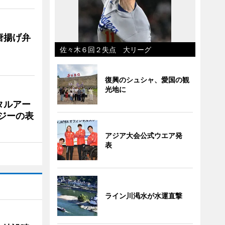
唐揚げ弁
佐々木６回２失点 大リーグ
復興のシュシャ、愛国の観
光地に
タルアー
ジーの表
アジア大会公式ウエア発
表
ライン川渇水が水運直撃