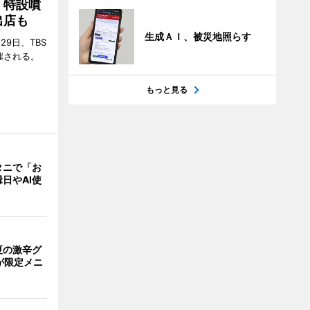
 特設噴
出店も
生成ＡＩ、被災地照らす
29日、TBS
催される。
もっと見る
タニで「お
日やAI使
夏の激辛グ
が限定メニ