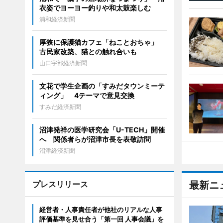
衣姿でヨーヨー釣りや和太鼓楽しむ
浦和経済新聞
厚狭に保護猫カフェ「ねことおちゃ」
古民家改築、猫との触れ合いも
山口宇部経済新聞
文花で学生企画の「すみだタウンミーテ
ィング」 4テーマで意見交換
すみだ経済新聞
沼津発祥の医学研究会「U-TECH」開催
へ 関係者らが沼津市長を表敬訪問
沼津経済新聞
プレスリリース
最新ニ
経営者・人事責任者が他社のリアルな人事
評価基準を見せ合う「第一回 人事会議」を