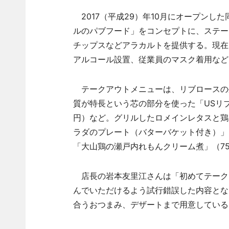
2017（平成29）年10月にオープンし
ルのパブフード」をコンセプトに、ステー
チップスなどアラカルトを提供する。現在
アルコール設置、従業員のマスク着用など
テークアウトメニューは、リブロースの
質が特長という芯の部分を使った「USリブ
円）など。グリルしたロメインレタスと鶏
ラダのプレート（バターバケット付き）」（
「大山鶏の瀬戸内れもんクリーム煮」（7
店長の岩本友里江さんは「初めてテーク
んでいただけるよう試行錯誤した内容とな
合うおつまみ、デザートまで用意している