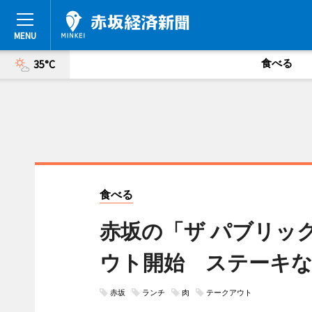
食べる
35°C
食べる
赤坂の「ザ パブリッ
ウト開始 ステーキな
赤坂
ランチ
肉
テークアウト