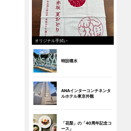
オリジナル手拭い
特設噴水
ANAインターコンチネンタ
ルホテル東京外観
「花梨」の「40周年記念コ
ース」