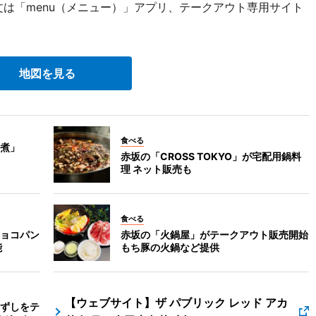
文は「menu（メニュー）」アプリ、テークアウト専用サイト
地図を見る
食べる
煮」
赤坂の「CROSS TOKYO」が宅配用鍋料
理 ネット販売も
食べる
ョコパン
赤坂の「火鍋屋」がテークアウト販売開始
能
もち豚の火鍋など提供
【ウェブサイト】ザ パブリック レッド アカ
ずしをテ