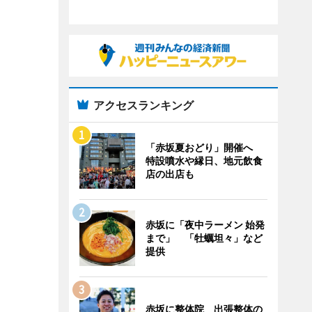
アクセスランキング
「赤坂夏おどり」開催へ
特設噴水や縁日、地元飲食
店の出店も
赤坂に「夜中ラーメン 始発
まで」 「牡蠣坦々」など
提供
赤坂に整体院 出張整体の