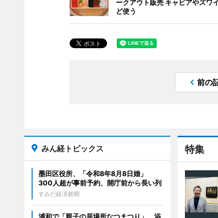
ークアウト販売 キャビアやズワ
ど使う
前の
みん経トピックス
特集
墨田区役所、「令和8年8月8日婚」
300人超が事前予約、開庁前から長い列
すみだ経済新聞
浦和で「親子の居場所なつまつり」 浴