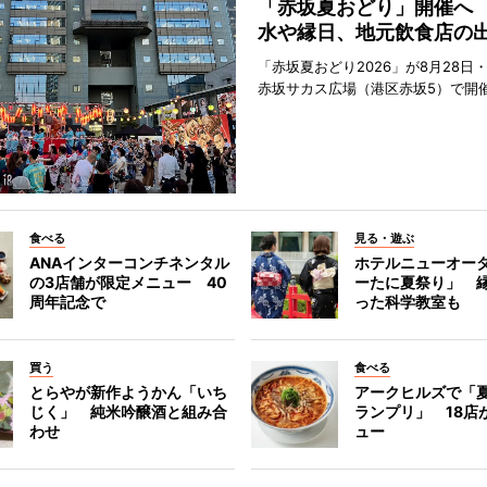
「赤坂夏おどり」開催へ
水や縁日、地元飲食店の
「赤坂夏おどり2026」が8月28日・
赤坂サカス広場（港区赤坂5）で開
食べる
見る・遊ぶ
ANAインターコンチネンタル
ホテルニューオー
の3店舗が限定メニュー 40
ーたに夏祭り」 縁
周年記念で
った科学教室も
買う
食べる
とらやが新作ようかん「いち
アークヒルズで「
じく」 純米吟醸酒と組み合
ランプリ」 18店
わせ
ュー