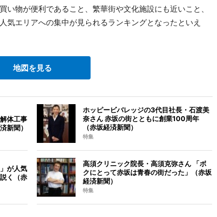
買い物が便利であること、繁華街や文化施設にも近いこと、
人気エリアへの集中が見られるランキングとなったといえ
地図を見る
ホッピービバレッジの3代目社長・石渡美
奈さん 赤坂の街とともに創業100周年
解体工事
（赤坂経済新聞）
済新聞）
特集
高須クリニック院長・高須克弥さん 「ボ
」が人気
クにとって赤坂は青春の街だった」（赤坂
説く（赤
経済新聞）
特集