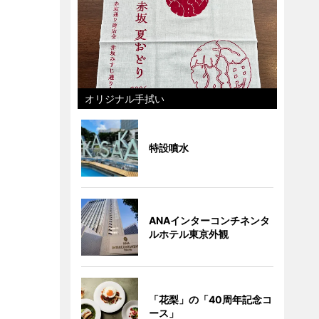
オリジナル手拭い
特設噴水
ANAインターコンチネンタ
ルホテル東京外観
「花梨」の「40周年記念コ
ース」