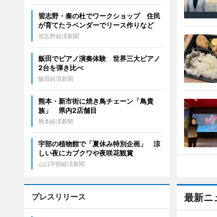
習志野・奏の杜でワークショップ 住民
が育てたラベンダーでリース作りなど
習志野経済新聞
飯田でピアノ演奏体験 世界三大ピアノ
2台を弾き比べ
飯田経済新聞
熊本・新市街に焼き鳥チェーン「鳥貴
族」 県内2店舗目
熊本経済新聞
宇部の植物館で「夏休み特別企画」 涼
しい夜にカブクワや夜咲花観賞
山口宇部経済新聞
プレスリリース
最新ニ