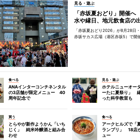
見る・遊ぶ
「赤坂夏おどり」開催へ
水や縁日、地元飲食店の
「赤坂夏おどり2026」が8月28日・
赤坂サカス広場（港区赤坂5）で開
食べる
見る・遊ぶ
ANAインターコンチネンタル
ホテルニューオー
の3店舗が限定メニュー 40
ーたに夏祭り」 縁
周年記念で
った科学教室も
買う
食べる
とらやが新作ようかん「いち
アークヒルズで「
じく」 純米吟醸酒と組み合
ランプリ」 18店
わせ
ュー