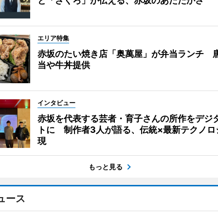
と「ざくろ」が伝える、赤坂のあたたかさ
エリア特集
赤坂のたい焼き店「奥萬屋」が弁当ランチ 
当や牛丼提供
インタビュー
赤坂を代表する芸者・育子さんの所作をデジ
トに 制作者3人が語る、伝統×最新テクノロ
現
もっと見る
ュース