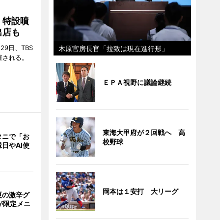
 特設噴
出店も
29日、TBS
木原官房長官「拉致は現在進行形」
催される。
ＥＰＡ視野に議論継続
東海大甲府が２回戦へ 高
タニで「お
校野球
日やAI使
岡本は１安打 大リーグ
夏の激辛グ
が限定メニ