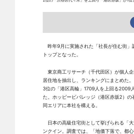
2位の「渋谷区代々木」を上回り「港区赤坂」が1位
昨年9月に実施された「社長が住む街」調
トップとなった。
東京商工リサーチ（千代田区）が個人企業
居住地を抽出し、ランキングにまとめた。「
3位の「港区高輪」1709人を上回る20
た。ホッピービバレッジ（港区赤坂2）の
同エリアに本社を構える。
日本の高級住宅街として挙げられる「大田
ンクイン。調査では、「地価下落で、都心