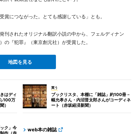
受賞につながった。とても感謝している」とも。
発刊されたオリジナル翻訳小説の中から、フェルディナン
）の『犯罪』（東京創元社）が受賞した。
地図を見る
買う
きはディ
ブックリスタ、本棚に「雑誌」約100冊－
ら100万
幅允孝さん・内沼晋太郎さんがコーディネ
聞）
ート（赤坂経済新聞）
ック」今
web本の雑誌
制作（赤