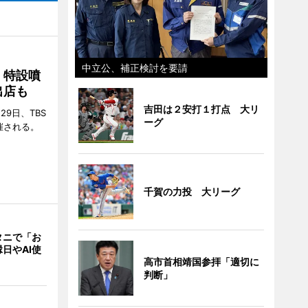
中立公、補正検討を要請
 特設噴
出店も
吉田は２安打１打点 大リ
29日、TBS
ーグ
催される。
千賀の力投 大リーグ
タニで「お
日やAI使
高市首相靖国参拝「適切に
判断」