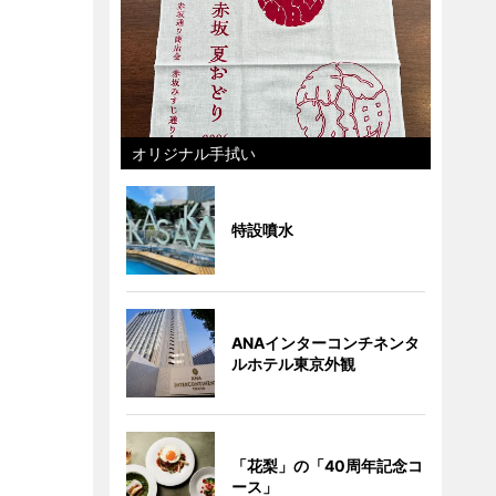
オリジナル手拭い
特設噴水
ANAインターコンチネンタ
ルホテル東京外観
「花梨」の「40周年記念コ
ース」