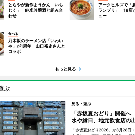
とらやが新作ようかん「いち
アークヒルズで「
じく」 純米吟醸酒と組み合
ランプリ」 18店
わせ
ュー
食べる
乃木坂のラーメン店「いわい
や」が1周年 山口裕史さんと
コラボ
もっと見る
遊ぶ
見る・遊ぶ
「赤坂夏おどり」開催へ
水や縁日、地元飲食店の
「赤坂夏おどり2026」が8月28日・