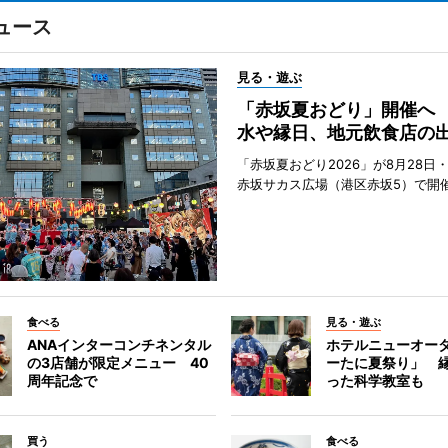
ュース
見る・遊ぶ
「赤坂夏おどり」開催へ
水や縁日、地元飲食店の
「赤坂夏おどり2026」が8月28日・
赤坂サカス広場（港区赤坂5）で開
食べる
見る・遊ぶ
ANAインターコンチネンタル
ホテルニューオー
の3店舗が限定メニュー 40
ーたに夏祭り」 縁
周年記念で
った科学教室も
買う
食べる