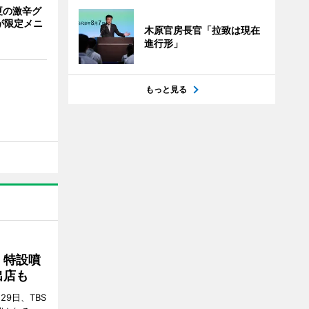
夏の激辛グ
が限定メニ
木原官房長官「拉致は現在
進行形」
もっと見る
 特設噴
出店も
29日、TBS