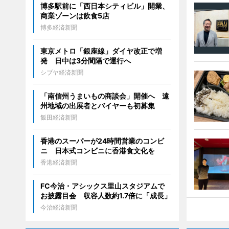
博多駅前に「西日本シティビル」開業、
商業ゾーンは飲食5店
博多経済新聞
東京メトロ「銀座線」ダイヤ改正で増
発 日中は3分間隔で運行へ
シブヤ経済新聞
「南信州うまいもの商談会」開催へ 遠
州地域の出展者とバイヤーも初募集
飯田経済新聞
香港のスーパーが24時間営業のコンビ
ニ 日本式コンビニに香港食文化を
香港経済新聞
FC今治・アシックス里山スタジアムで
お披露目会 収容人数約1.7倍に「成長」
今治経済新聞