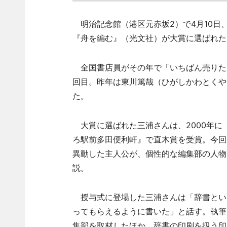
明治記念館（港区元赤坂2）で4月10日、
『舟を編む』（光文社）が大賞に選ばれた
全国書店員がその年で「いちばん売りたい
回目。昨年は東川篤哉（ひがしかわとくや
た。
大賞に選ばれた三浦さんは、2000年に『
ろ駅前多田便利軒』で直木賞を受賞。今回
異動した主人公が、個性的な編集部の人物
説。
授与式に登場した三浦さんは「辞書とい
ってもらえるように書いた」と話す。執筆
集部を取材したほか、辞書の印刷を扱う印