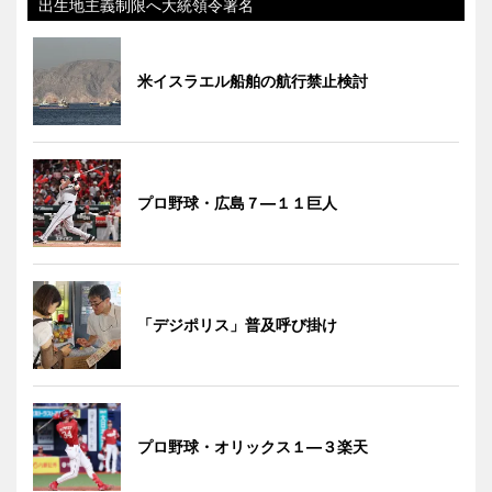
出生地主義制限へ大統領令署名
米イスラエル船舶の航行禁止検討
プロ野球・広島７―１１巨人
「デジポリス」普及呼び掛け
プロ野球・オリックス１―３楽天