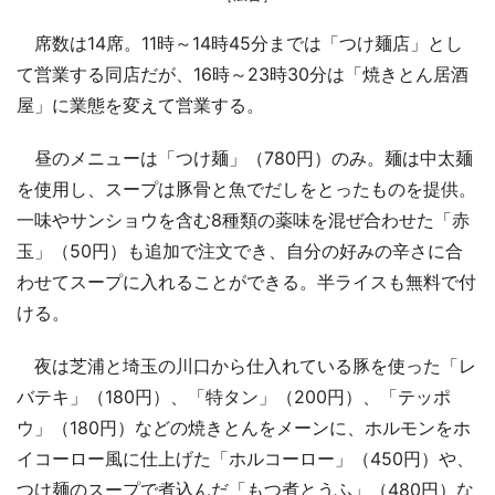
席数は14席。11時～14時45分までは「つけ麺店」とし
て営業する同店だが、16時～23時30分は「焼きとん居酒
屋」に業態を変えて営業する。
昼のメニューは「つけ麺」（780円）のみ。麺は中太麺
を使用し、スープは豚骨と魚でだしをとったものを提供。
一味やサンショウを含む8種類の薬味を混ぜ合わせた「赤
玉」（50円）も追加で注文でき、自分の好みの辛さに合
わせてスープに入れることができる。半ライスも無料で付
ける。
夜は芝浦と埼玉の川口から仕入れている豚を使った「レ
バテキ」（180円）、「特タン」（200円）、「テッポ
ウ」（180円）などの焼きとんをメーンに、ホルモンをホ
イコーロー風に仕上げた「ホルコーロー」（450円）や、
つけ麺のスープで煮込んだ「もつ煮とうふ」（480円）な