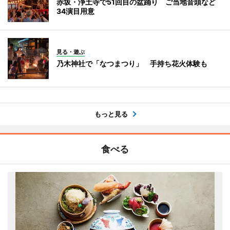
赤坂・浄土寺で51回目の盆踊り ご当地音頭など
34演目用意
見る・遊ぶ
乃木神社で「なつまつり」 手持ち花火体験も
もっと見る
食べる