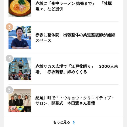
赤坂に「夜中ラーメン 始発まで」 「牡蠣
坦々」など提供
赤坂に整体院 出張整体の柔道整復師が施術
スペース
赤坂サカス広場で「江戸盆踊り」 3000人来
場、「赤坂茜彩」締めくくる
紀尾井町で「トウキョウ・クリエイティブ・
サロン」開幕式 本田翼さん登壇
もっと見る