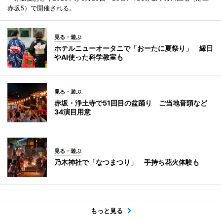
赤坂5）で開催される。
見る・遊ぶ
ホテルニューオータニで「おーたに夏祭り」 縁日
やAI使った科学教室も
見る・遊ぶ
赤坂・浄土寺で51回目の盆踊り ご当地音頭など
34演目用意
見る・遊ぶ
乃木神社で「なつまつり」 手持ち花火体験も
もっと見る