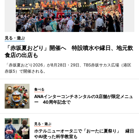
見る・遊ぶ
「赤坂夏おどり」開催へ 特設噴水や縁日、地元飲
食店の出店も
「赤坂夏おどり2026」が8月28日・29日、TBS赤坂サカス広場（港区
赤坂5）で開催される。
食べる
ANAインターコンチネンタルの3店舗が限定メニュ
ー 40周年記念で
見る・遊ぶ
ホテルニューオータニで「おーたに夏祭り」 縁日
やAI使った科学教室も