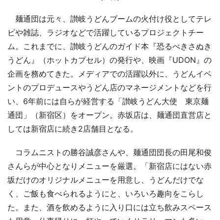
麺通団は元々、讃岐うどんブームの火付け役としてテレ
ビや雑誌、ラジオなどで活躍しているプロジェクトチー
ム。これまでに、讃岐うどんのガイド本『恐るべきさぬき
うどん』（ホットカプセル）の発行や、映画『UDON』の
企画を務めてきた。メディアでの活躍以外に、うどんイベ
ントのプロデュースやうどん店のマネージメントなどを行
い、6年前には自らが経営する「讃岐うどん大使 東京麺
通団」（新宿区）をオープン。赤坂店は、麺通団直営店と
しては新宿店に続き2店舗目となる。
コラムニストの勝谷誠彦さんや、麺通団団長の田尾和俊
さんらが中心となりメニューを厳選。「新宿店にはない赤
坂だけのオリジナルメニューを用意し、うどんだけでな
く、ご飯も食べられるようにと、いろいろ趣向をこらし
た。また、酒を飲めるように入り口には立ち飲みスペース