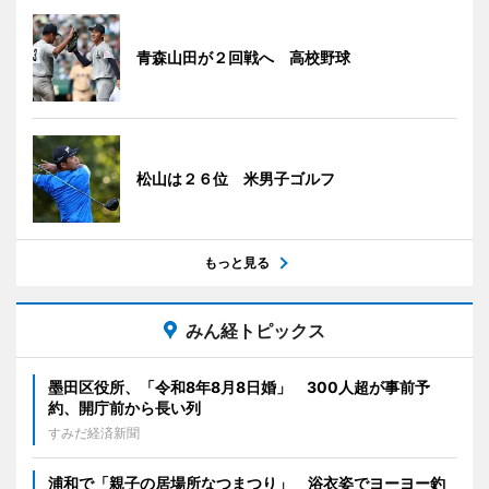
青森山田が２回戦へ 高校野球
松山は２６位 米男子ゴルフ
もっと見る
みん経トピックス
墨田区役所、「令和8年8月8日婚」 300人超が事前予
約、開庁前から長い列
すみだ経済新聞
浦和で「親子の居場所なつまつり」 浴衣姿でヨーヨー釣