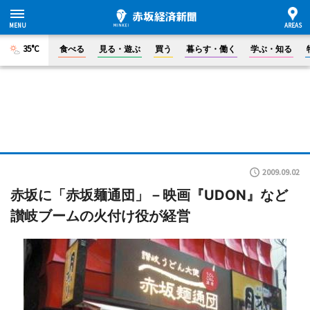
35°C
食べる
見る・遊ぶ
買う
暮らす・働く
学ぶ・知る
2009.09.02
赤坂に「赤坂麺通団」－映画『UDON』など
讃岐ブームの火付け役が経営