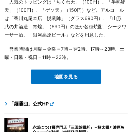
人気のトッピングは「ちくわ天」（100円）、「半熟卵
天」（100円）、「ゲソ天」（150円）など。アルコール
は「香川丸尾本店 悦凱陣」（グラス690円）、「山形
武の井酒造 青煌」（690円）のほか各種焼酎、シークワ
ーサー酒、「銀河高原ビール」などを用意した。
営業時間は月曜～金曜＝7時～翌2時、17時～23時、土
曜・日曜・祝日＝11時～23時。
地図を見る
「麺通団」公式HP
赤坂につけ麺専門店「三田製麺所」－極太麺と濃厚魚