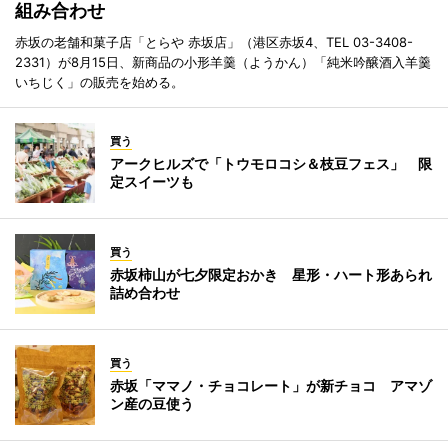
組み合わせ
赤坂の老舗和菓子店「とらや 赤坂店」（港区赤坂4、TEL 03-3408-
2331）が8月15日、新商品の小形羊羹（ようかん）「純米吟醸酒入羊羹
いちじく」の販売を始める。
買う
アークヒルズで「トウモロコシ＆枝豆フェス」 限
定スイーツも
買う
赤坂柿山が七夕限定おかき 星形・ハート形あられ
詰め合わせ
買う
赤坂「ママノ・チョコレート」が新チョコ アマゾ
ン産の豆使う