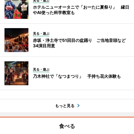
見る・遊ぶ
ホテルニューオータニで「おーたに夏祭り」 縁日
やAI使った科学教室も
見る・遊ぶ
赤坂・浄土寺で51回目の盆踊り ご当地音頭など
34演目用意
見る・遊ぶ
乃木神社で「なつまつり」 手持ち花火体験も
もっと見る
食べる