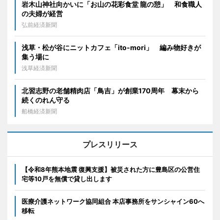
岩木山神社向かいに「お山の花彩食堂 龍の憩」 和食職人
の夫婦が経営
弘前経済新聞
浅草・松が谷にニットカフェ「ito-mori」 編み物好きが
集う場に
浅草経済新聞
北習志野の老舗精肉店「鳥吉」が創業170周年 幕末から
続くのれん守る
船橋経済新聞
プレスリリース
【令和8年熊本地震 復興支援】被災された方に豊島区の公営住
宅等10戸を無償で貸し出します
医療介護ネットワーク協同組合 本店事務所をサンシャイン60へ
移転