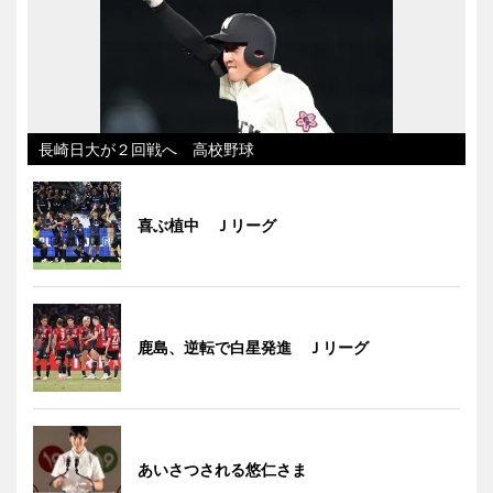
長崎日大が２回戦へ 高校野球
喜ぶ植中 Ｊリーグ
鹿島、逆転で白星発進 Ｊリーグ
あいさつされる悠仁さま