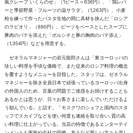
風クレープ いくらのせ」（1ピース＝636円）、「鶏レバ
ーと季節野菜・フルーツの温サラダ」（1,263円）、小麦
粉を練って作ったパスタ生地の間に具材を挟んだ「ロシア
のラビオリ」（890円）、ビーツをベースとしたスープに
豚肉のパテを添えた「ボルシチと豚の胸肉のパテ添え」
（1,354円）などを用意する。
ゼネラルマネジャーの岩元龍郎さんは「東ヨーロッパの
珍しい料理を手頃な価格で、また従来のロシア料理の概念
を覆すようなメニューを目指した。スタッフは、ゼネラル
マネジャーを除き全員日本で頑張っているヨーロッパ出身
の外国人のため、言葉の問題でご迷惑をお掛けすることも
あるかとは思うが、日々お客さまに楽しんでいただけるよ
う励んでいる」と話す。「モスクワのシェフと国内のスタ
ッフでスカイプなどを使い何度も連絡を取り合い､質の高
い料理に仕上がっている。当店の特徴であるエンターテイ
ンメントも家族や会社の同僚、友人など親しい方々と楽し