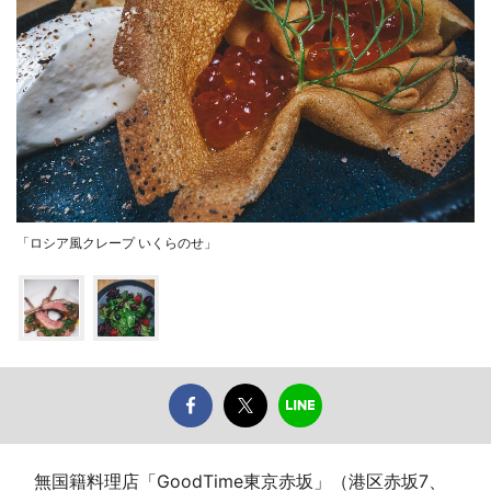
「ロシア風クレープ いくらのせ」
無国籍料理店「GoodTime東京赤坂」（港区赤坂7、