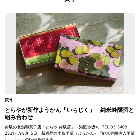
買う
とらやが新作ようかん「いちじく」 純米吟醸酒と
組み合わせ
赤坂の老舗和菓子店「とらや 赤坂店」（港区赤坂4、TEL 03-3408-
2331）が8月15日、新商品の小形羊羹（ようかん）「純米吟醸酒入羊羹
いちじく」の販売を始める。