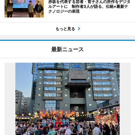
赤坂を代表する芸者・育子さんの所作をデジタ
ルアートに 制作者3人が語る、伝統×最新テ
クノロジーの表現
もっと見る
最新ニュース