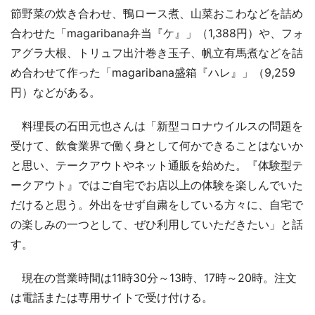
節野菜の炊き合わせ、鴨ロース煮、山菜おこわなどを詰め
合わせた「magaribana弁当『ケ』」（1,388円）や、フォ
アグラ大根、トリュフ出汁巻き玉子、帆立有馬煮などを詰
め合わせて作った「magaribana盛箱『ハレ』」（9,259
円）などがある。
料理長の石田元也さんは「新型コロナウイルスの問題を
受けて、飲食業界で働く身として何かできることはないか
と思い、テークアウトやネット通販を始めた。『体験型テ
ークアウト』ではご自宅でお店以上の体験を楽しんでいた
だけると思う。外出をせず自粛をしている方々に、自宅で
の楽しみの一つとして、ぜひ利用していただきたい」と話
す。
現在の営業時間は11時30分～13時、17時～20時。注文
は電話または専用サイトで受け付ける。