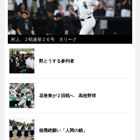
村上、２戦連発２６号 大リーグ
黙とうする参列者
花巻東が２回戦へ 高校野球
核廃絶願い「人間の鎖」