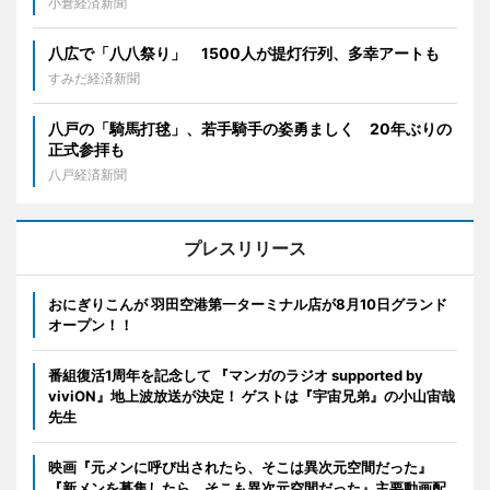
小倉経済新聞
八広で「八八祭り」 1500人が提灯行列、多幸アートも
すみだ経済新聞
八戸の「騎馬打毬」、若手騎手の姿勇ましく 20年ぶりの
正式参拝も
八戸経済新聞
プレスリリース
おにぎりこんが 羽田空港第一ターミナル店が8月10日グランド
オープン！！
番組復活1周年を記念して 『マンガのラジオ supported by
viviON』地上波放送が決定！ ゲストは『宇宙兄弟』の小山宙哉
先生
映画『元メンに呼び出されたら、そこは異次元空間だった』
『新メンを募集したら、そこも異次元空間だった』主要動画配