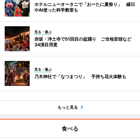
ホテルニューオータニで「おーたに夏祭り」 縁日
やAI使った科学教室も
見る・遊ぶ
赤坂・浄土寺で51回目の盆踊り ご当地音頭など
34演目用意
見る・遊ぶ
乃木神社で「なつまつり」 手持ち花火体験も
もっと見る
食べる