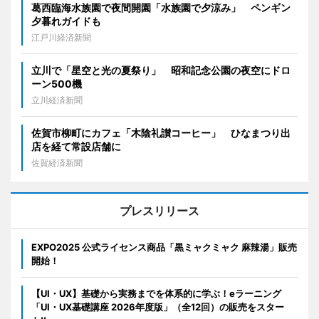
葛西臨海水族園で夜間開園「水族園で夕涼み」 ペンギン
夕暮れガイドも
江戸川経済新聞
立川で「星空と光の夏祭り」 昭和記念公園の夜空にドロ
ーン500機
立川経済新聞
佐賀市柳町にカフェ「木陰礼讃コーヒー」 ひなまつり出
店を経て常設店舗に
佐賀経済新聞
プレスリリース
EXPO2025 公式ライセンス商品「黒ミャクミャク 麻辣湯」販売
開始！
【UI・UX】基礎から実務までを体系的に学ぶ！eラーニング
「UI・UX基礎講座 2026年度版」（全12回）の販売をスター