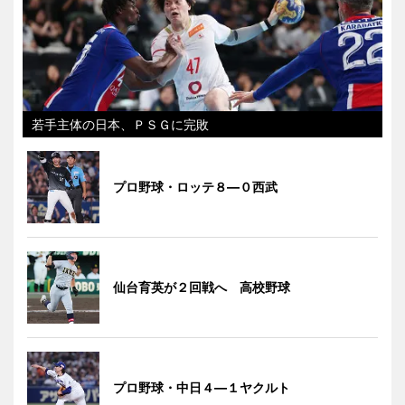
若手主体の日本、ＰＳＧに完敗
プロ野球・ロッテ８―０西武
仙台育英が２回戦へ 高校野球
プロ野球・中日４―１ヤクルト