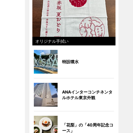
オリジナル手拭い
特設噴水
ANAインターコンチネンタ
ルホテル東京外観
「花梨」の「40周年記念コ
ース」