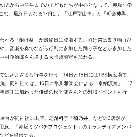
の幼児から中学生までの子どもたちが中心となって、赤坂小学
進む。最終日となる17日は、「江戸型山車」と「町会神輿」
われる「附け祭」が最終日に登場する。附け祭は曳き物（ひ
や、音楽を奏でながら行列に参加した踊り子などが参加した
中村鴈治郎さん扮する大岡越前守も加わる。
はさまざまな行事を行う。14日と15日にはTBS横広場で、
実施。同神社では、16日に氷川雅楽会による「奉納演奏」、17
年巡礼に加わった俳優の松平健さんとの対談イベントも行
る屋台が同神社に出店。老舗料亭「菊乃井」などの3店舗が、
を用意。「赤坂ミツバチプロジェクト」のボランティアメンバ
）などを提供する。