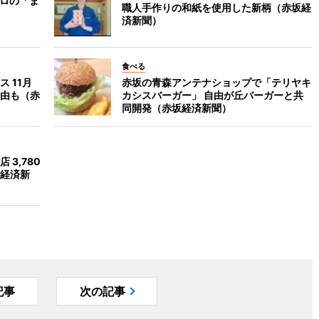
キロの「ま
職人手作りの和紙を使用した新柄（赤坂経
済新聞）
食べる
 11月
赤坂の青森アンテナショップで「テリヤキ
由も（赤
カシスバーガー」 自由が丘バーガーと共
同開発（赤坂経済新聞）
3,780
経済新
記事
次の記事