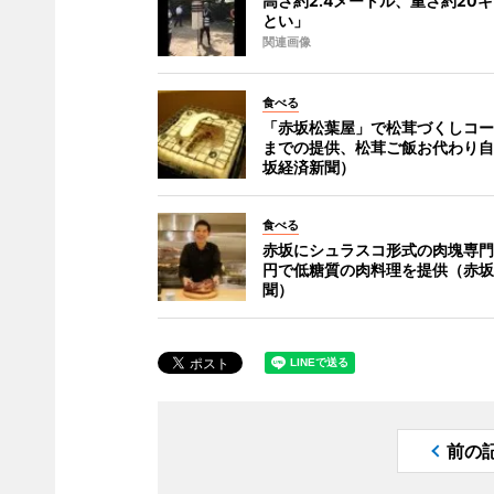
高さ約2.4メートル、重さ約20
とい」
関連画像
食べる
「赤坂松葉屋」で松茸づくしコース
までの提供、松茸ご飯お代わり自
坂経済新聞）
食べる
赤坂にシュラスコ形式の肉塊専門店 
円で低糖質の肉料理を提供（赤坂
聞）
前の