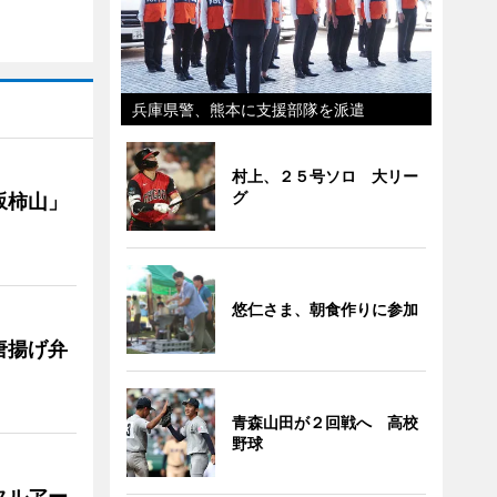
兵庫県警、熊本に支援部隊を派遣
村上、２５号ソロ 大リー
グ
坂柿山」
悠仁さま、朝食作りに参加
唐揚げ弁
青森山田が２回戦へ 高校
野球
タルアー