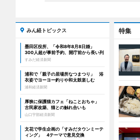
みん経トピックス
特集
墨田区役所、「令和8年8月8日婚」
300人超が事前予約、開庁前から長い列
すみだ経済新聞
浦和で「親子の居場所なつまつり」 浴
衣姿でヨーヨー釣りや和太鼓楽しむ
浦和経済新聞
厚狭に保護猫カフェ「ねことおちゃ」
古民家改築、猫との触れ合いも
山口宇部経済新聞
文花で学生企画の「すみだタウンミーテ
ィング」 4テーマで意見交換