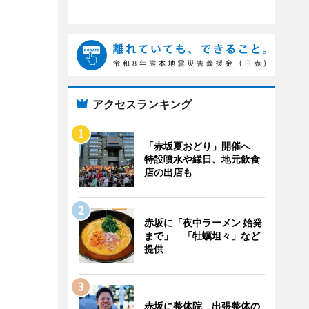
アクセスランキング
「赤坂夏おどり」開催へ
特設噴水や縁日、地元飲食
店の出店も
赤坂に「夜中ラーメン 始発
まで」 「牡蠣坦々」など
提供
赤坂に整体院 出張整体の