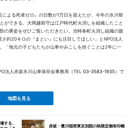
による死者ゼロ』の日数が1万日を迎えたが、今年の氷川祭
とができる。大岡越前守は江戸時代町火消しを組織したこと
防の勇姿をぜひご覧いただきたい。当時各町火消し組織の旗
重さ約20キロの『まとい』にも注目してほしい」とNPO法人
。「地元の子どもたちが山車やみこしを担ぐことは2年に一
O法人赤坂氷川山車保存会事務局（TEL
03-3583-1935
）で
地図を見る
場する、
赤坂・豊川稲荷東京別院の秋限定御朱印帳