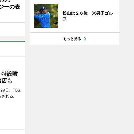
ジーの表
松山は２６位 米男子ゴル
フ
もっと見る
 特設噴
出店も
29日、TBS
催される。