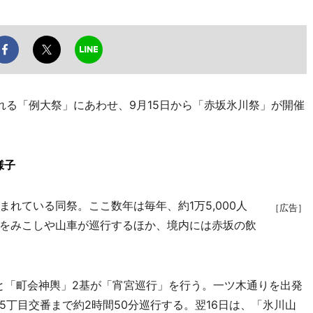
る「例大祭」にあわせ、9月15日から「赤坂氷川祭」が開催
様子
れている同祭。ここ数年は毎年、約1万5,000人
［広告］
をみこしや山車が巡行するほか、境内には赤坂の飲
と「町会神輿」2基が「宵宮巡行」を行う。一ツ木通りを出発
丁目交番まで約2時間50分巡行する。翌16日は、「氷川山