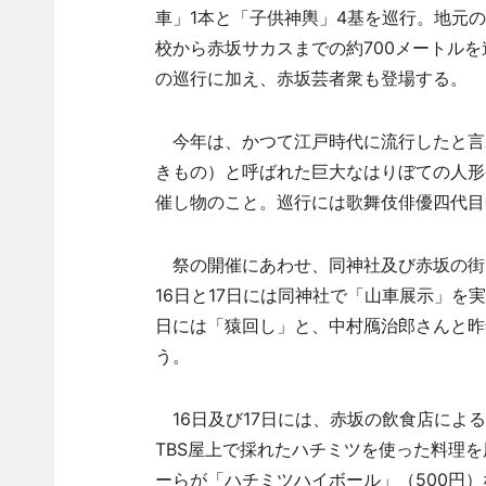
車」1本と「子供神輿」4基を巡行。地元
校から赤坂サカスまでの約700メートルを
の巡行に加え、赤坂芸者衆も登場する。
今年は、かつて江戸時代に流行したと言
きもの）と呼ばれた巨大なはりぼての人形
催し物のこと。巡行には歌舞伎俳優四代目
祭の開催にあわせ、同神社及び赤坂の街で
16日と17日には同神社で「山車展示」を
日には「猿回し」と、中村鴈治郎さんと昨
う。
16日及び17日には、赤坂の飲食店によ
TBS屋上で採れたハチミツを使った料理
ーらが「ハチミツハイボール」（500円