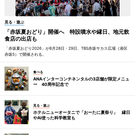
見る・遊ぶ
「赤坂夏おどり」開催へ 特設噴水や縁日、地元飲
食店の出店も
「赤坂夏おどり2026」が8月28日・29日、TBS赤坂サカス広場（港区
赤坂5）で開催される。
食べる
ANAインターコンチネンタルの3店舗が限定メニュ
ー 40周年記念で
見る・遊ぶ
ホテルニューオータニで「おーたに夏祭り」 縁日
やAI使った科学教室も