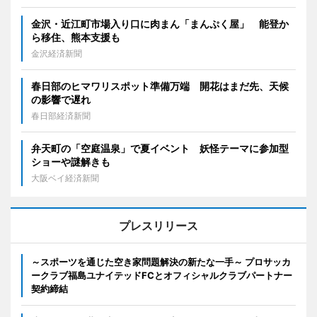
金沢・近江町市場入り口に肉まん「まんぷく屋」 能登か
ら移住、熊本支援も
金沢経済新聞
春日部のヒマワリスポット準備万端 開花はまだ先、天候
の影響で遅れ
春日部経済新聞
弁天町の「空庭温泉」で夏イベント 妖怪テーマに参加型
ショーや謎解きも
大阪ベイ経済新聞
プレスリリース
～スポーツを通じた空き家問題解決の新たな一手～ プロサッカ
ークラブ福島ユナイテッドFCとオフィシャルクラブパートナー
契約締結