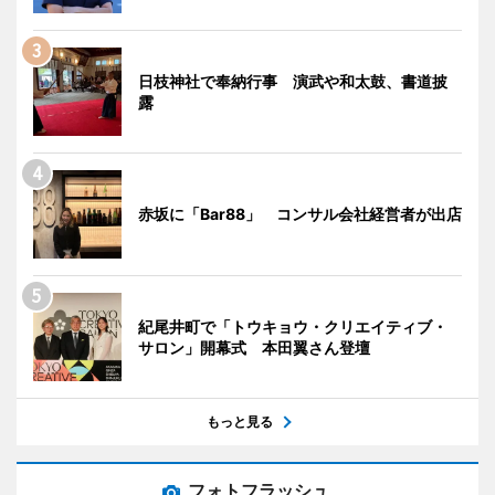
日枝神社で奉納行事 演武や和太鼓、書道披
露
赤坂に「Bar88」 コンサル会社経営者が出店
紀尾井町で「トウキョウ・クリエイティブ・
サロン」開幕式 本田翼さん登壇
もっと見る
フォトフラッシュ