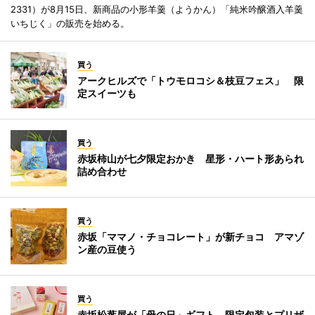
2331）が8月15日、新商品の小形羊羹（ようかん）「純米吟醸酒入羊羹
いちじく」の販売を始める。
買う
アークヒルズで「トウモロコシ＆枝豆フェス」 限
定スイーツも
買う
赤坂柿山が七夕限定おかき 星形・ハート形あられ
詰め合わせ
買う
赤坂「ママノ・チョコレート」が新チョコ アマゾ
ン産の豆使う
買う
赤坂松葉屋が「母の日」ギフト 限定包装とプリザ