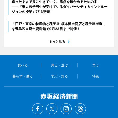
違ったままで共に生きていく。原点を確かめるための本
――『東大医学部生が受けているダイバーシティ＆インクルー
ジョンの授業』7/13発売
「江戸・東京の特産物と種子屋-榎本留吉商店と種子屋街道-」
を豊島区立郷土資料館で9月23日まで開催！
もっと見る
食べる
見る・遊ぶ
買う
暮らす・働く
学ぶ・知る
特集