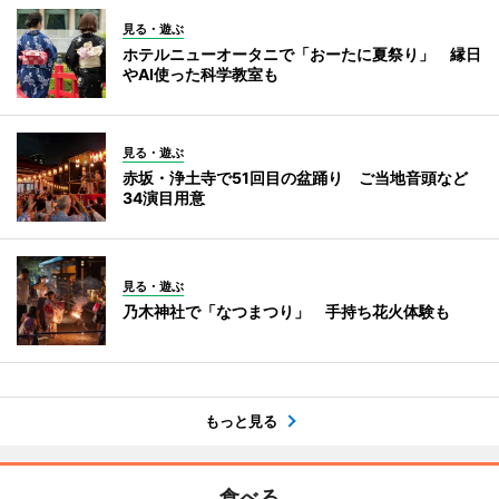
見る・遊ぶ
ホテルニューオータニで「おーたに夏祭り」 縁日
やAI使った科学教室も
見る・遊ぶ
赤坂・浄土寺で51回目の盆踊り ご当地音頭など
34演目用意
見る・遊ぶ
乃木神社で「なつまつり」 手持ち花火体験も
もっと見る
食べる