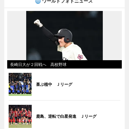
ワールドフォトニュース
長崎日大が２回戦へ 高校野球
喜ぶ植中 Ｊリーグ
鹿島、逆転で白星発進 Ｊリーグ