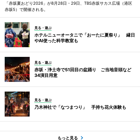
「赤坂夏おどり2026」が8月28日・29日、TBS赤坂サカス広場（港区
赤坂5）で開催される。
見る・遊ぶ
ホテルニューオータニで「おーたに夏祭り」 縁日
やAI使った科学教室も
見る・遊ぶ
赤坂・浄土寺で51回目の盆踊り ご当地音頭など
34演目用意
見る・遊ぶ
乃木神社で「なつまつり」 手持ち花火体験も
もっと見る