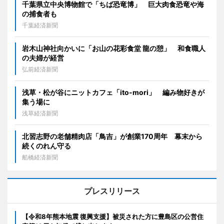
千葉県立中央博物館で「ちば恐竜博」 巨大肉食恐竜や海
の捕食者も
千葉経済新聞
岩木山神社向かいに「お山の花彩食堂 龍の憩」 和食職人
の夫婦が経営
弘前経済新聞
浅草・松が谷にニットカフェ「ito-mori」 編み物好きが
集う場に
浅草経済新聞
北習志野の老舗精肉店「鳥吉」が創業170周年 幕末から
続くのれん守る
船橋経済新聞
プレスリリース
【令和8年熊本地震 復興支援】被災された方に豊島区の公営住