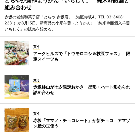
とらやが新作ようかん「いちじく」 純米吟醸酒と
組み合わせ
赤坂の老舗和菓子店「とらや 赤坂店」（港区赤坂4、TEL 03-3408-
2331）が8月15日、新商品の小形羊羹（ようかん）「純米吟醸酒入羊羹
いちじく」の販売を始める。
買う
アークヒルズで「トウモロコシ＆枝豆フェス」 限
定スイーツも
買う
赤坂柿山が七夕限定おかき 星形・ハート形あられ
詰め合わせ
買う
赤坂「ママノ・チョコレート」が新チョコ アマゾ
ン産の豆使う