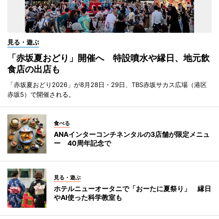
見る・遊ぶ
「赤坂夏おどり」開催へ 特設噴水や縁日、地元飲
食店の出店も
「赤坂夏おどり2026」が8月28日・29日、TBS赤坂サカス広場（港区
赤坂5）で開催される。
食べる
ANAインターコンチネンタルの3店舗が限定メニュ
ー 40周年記念で
見る・遊ぶ
ホテルニューオータニで「おーたに夏祭り」 縁日
やAI使った科学教室も