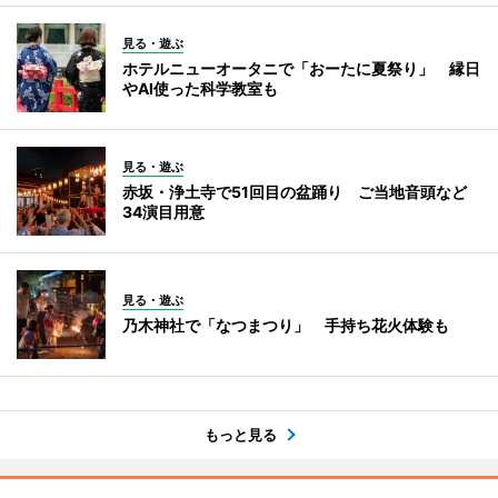
見る・遊ぶ
ホテルニューオータニで「おーたに夏祭り」 縁日
やAI使った科学教室も
見る・遊ぶ
赤坂・浄土寺で51回目の盆踊り ご当地音頭など
34演目用意
見る・遊ぶ
乃木神社で「なつまつり」 手持ち花火体験も
もっと見る