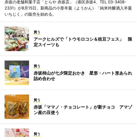
赤坂の老舗和菓子店「とらや 赤坂店」（港区赤坂4、TEL 03-3408-
2331）が8月15日、新商品の小形羊羹（ようかん）「純米吟醸酒入羊羹
いちじく」の販売を始める。
買う
アークヒルズで「トウモロコシ＆枝豆フェス」 限
定スイーツも
買う
赤坂柿山が七夕限定おかき 星形・ハート形あられ
詰め合わせ
買う
赤坂「ママノ・チョコレート」が新チョコ アマゾ
ン産の豆使う
買う