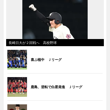
長崎日大が２回戦へ 高校野球
喜ぶ植中 Ｊリーグ
鹿島、逆転で白星発進 Ｊリーグ