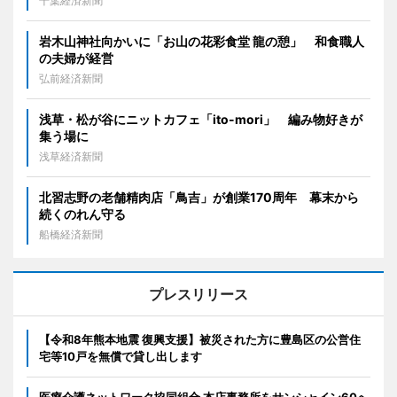
千葉経済新聞
岩木山神社向かいに「お山の花彩食堂 龍の憩」 和食職人
の夫婦が経営
弘前経済新聞
浅草・松が谷にニットカフェ「ito-mori」 編み物好きが
集う場に
浅草経済新聞
北習志野の老舗精肉店「鳥吉」が創業170周年 幕末から
続くのれん守る
船橋経済新聞
プレスリリース
【令和8年熊本地震 復興支援】被災された方に豊島区の公営住
宅等10戸を無償で貸し出します