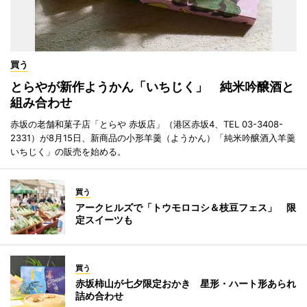
買う
とらやが新作ようかん「いちじく」 純米吟醸酒と
組み合わせ
赤坂の老舗和菓子店「とらや 赤坂店」（港区赤坂4、TEL 03-3408-
2331）が8月15日、新商品の小形羊羹（ようかん）「純米吟醸酒入羊羹
いちじく」の販売を始める。
買う
アークヒルズで「トウモロコシ＆枝豆フェス」 限
定スイーツも
買う
赤坂柿山が七夕限定おかき 星形・ハート形あられ
詰め合わせ