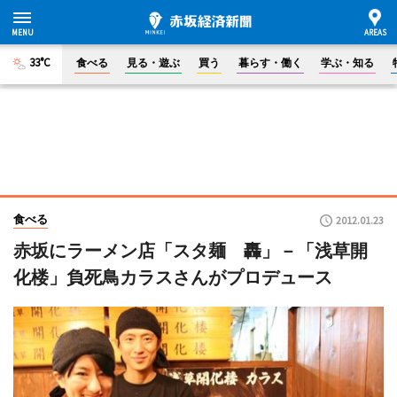
33°C
食べる
見る・遊ぶ
買う
暮らす・働く
学ぶ・知る
食べる
2012.01.23
赤坂にラーメン店「スタ麺 轟」－「浅草開
化楼」負死鳥カラスさんがプロデュース