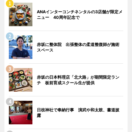
ANAインターコンチネンタルの3店舗が限定メ
ニュー 40周年記念で
赤坂に整体院 出張整体の柔道整復師が施術
スペース
赤坂の日本料理店「北大路」が期間限定ラン
チ 板前育成スクール生が提供
日枝神社で奉納行事 演武や和太鼓、書道披
露