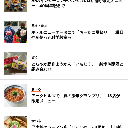
ANAインターコンチネンタルの3店舗が限定メニュ
ー 40周年記念で
見る・遊ぶ
ホテルニューオータニで「おーたに夏祭り」 縁日
やAI使った科学教室も
買う
とらやが新作ようかん「いちじく」 純米吟醸酒と
組み合わせ
食べる
アークヒルズで「夏の激辛グランプリ」 18店が
限定メニュー
食べる
乃木坂のラーメン店「いわいや」が1周年 山口裕