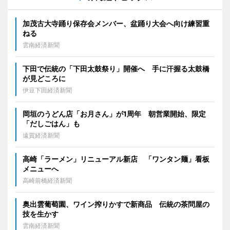
加茂古大寺踊り保存会メンバー、盆踊り大会へ向け練習重
ねる
雲南経済新聞
下田で伝統の「下田太鼓祭り」開催へ 手に汗握る太鼓橋
が見どころに
伊豆下田経済新聞
岡垣のうどん店「お月さん」が1周年 朝営業開始、限定
「だしごはん」も
遠賀経済新聞
高崎「ラーメン」リニューアル新店 「ワンタン麺」看板
メニューへ
高崎前橋経済新聞
奥出雲葡萄園、ワイン搾りかすで新商品 伝統の茶問屋の
技を生かす
雲南経済新聞