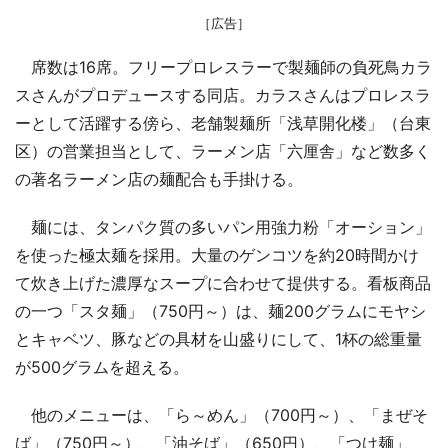
［広告］
席数は16席。フリープロレスラーで製麺師の負死鳥カラ
スさんがプロデュースする同店。カラスさんはプロレスラ
ーとして活躍する傍ら、老舗製麺所「浅草開化楼」（台東
区）の営業担当として、ラーメン店「六厘舎」など数多く
の著名ラーメン店の麺配合も手掛ける。
麺には、タンパク質の多いパン用強力粉「オーション」
を使った極太麺を採用。大量のゲンコツを約20時間かけ
て炊き上げた濃厚なスープに合わせて提供する。看板商品
の一つ「スタ麺」（750円～）は、麺200グラムにモヤシ
とキャベツ、豚などの具材を山盛りにして、1杯の総重量
が500グラムを超える。
他のメニューは、「ら～めん」（700円～）、「まぜそ
ば」（750円～）、「油そば」（650円）、「つけ麺」