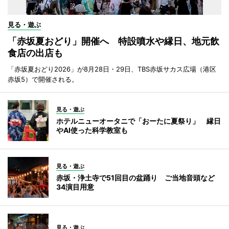
見る・遊ぶ
「赤坂夏おどり」開催へ 特設噴水や縁日、地元飲
食店の出店も
「赤坂夏おどり2026」が8月28日・29日、TBS赤坂サカス広場（港区
赤坂5）で開催される。
見る・遊ぶ
ホテルニューオータニで「おーたに夏祭り」 縁日
やAI使った科学教室も
見る・遊ぶ
赤坂・浄土寺で51回目の盆踊り ご当地音頭など
34演目用意
見る・遊ぶ