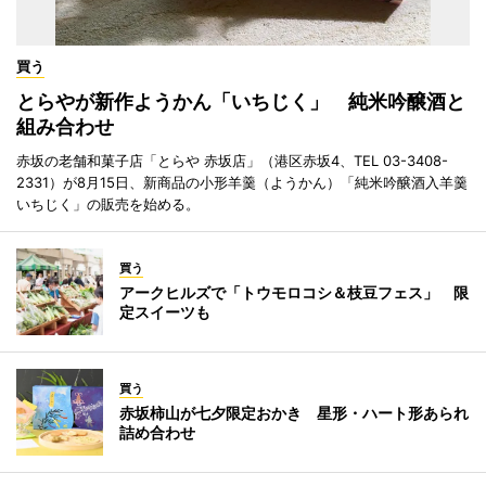
買う
とらやが新作ようかん「いちじく」 純米吟醸酒と
組み合わせ
赤坂の老舗和菓子店「とらや 赤坂店」（港区赤坂4、TEL 03-3408-
2331）が8月15日、新商品の小形羊羹（ようかん）「純米吟醸酒入羊羹
いちじく」の販売を始める。
買う
アークヒルズで「トウモロコシ＆枝豆フェス」 限
定スイーツも
買う
赤坂柿山が七夕限定おかき 星形・ハート形あられ
詰め合わせ