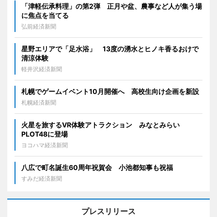
「津軽伝承料理」の第2弾 正月や盆、農事など人が集う場
に焦点を当てる
弘前経済新聞
星野エリアで「足水浴」 13度の湧水とヒノキ香るおけで
清涼体験
軽井沢経済新聞
札幌でゲームイベント10月開催へ 高校生向け企画を新設
札幌経済新聞
火星を旅するVR体験アトラクション みなとみらい
PLOT48に登場
ヨコハマ経済新聞
八広で町名誕生60周年祝賀会 小池都知事も祝福
すみだ経済新聞
プレスリリース