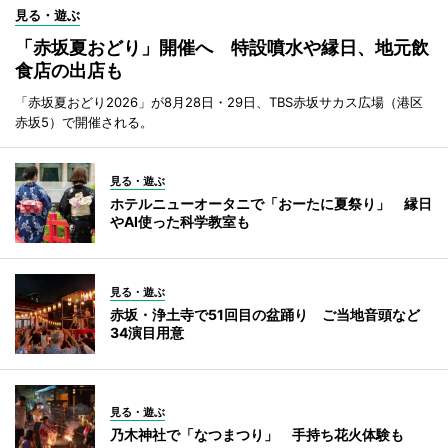
見る・遊ぶ
「赤坂夏おどり」開催へ 特設噴水や縁日、地元飲
食店の出店も
「赤坂夏おどり2026」が8月28日・29日、TBS赤坂サカス広場（港区
赤坂5）で開催される。
見る・遊ぶ
ホテルニューオータニで「おーたに夏祭り」 縁日
やAI使った科学教室も
見る・遊ぶ
赤坂・浄土寺で51回目の盆踊り ご当地音頭など
34演目用意
見る・遊ぶ
乃木神社で「なつまつり」 手持ち花火体験も