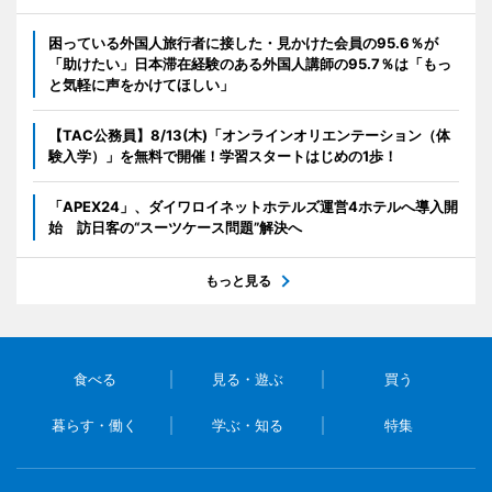
困っている外国人旅行者に接した・見かけた会員の95.6％が
「助けたい」日本滞在経験のある外国人講師の95.7％は「もっ
と気軽に声をかけてほしい」
【TAC公務員】8/13(木)「オンラインオリエンテーション（体
験入学）」を無料で開催！学習スタートはじめの1歩！
「APEX24」、ダイワロイネットホテルズ運営4ホテルへ導入開
始 訪日客の“スーツケース問題”解決へ
もっと見る
食べる
見る・遊ぶ
買う
暮らす・働く
学ぶ・知る
特集