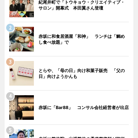
紀尾井町で「トウキョウ・クリエイティブ・
サロン」開幕式 本田翼さん登壇
赤坂に和食居酒屋「和神」 ランチは「鯛め
し食べ放題」で
とらや、「母の日」向け和菓子販売 「父の
日」向けようかんも
赤坂に「Bar88」 コンサル会社経営者が出店