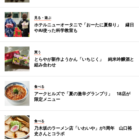
見る・遊ぶ
ホテルニューオータニで「おーたに夏祭り」 縁日
やAI使った科学教室も
買う
とらやが新作ようかん「いちじく」 純米吟醸酒と
組み合わせ
食べる
アークヒルズで「夏の激辛グランプリ」 18店が
限定メニュー
食べる
乃木坂のラーメン店「いわいや」が1周年 山口裕
史さんとコラボ