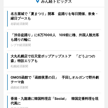
みん経トピックス
名古屋城で「夏まつり」開幕 盆踊りを毎日開催、飲食・
縁日ブースも
名駅経済新聞
「渋谷盆踊り」に6万7000人 109前に櫓、外国人観光客
も踊りの輪に
シブヤ経済新聞
大丸札幌店で任天堂ポップアップストア 「どうぶつの
森」特設エリアも
札幌経済新聞
OMO5函館で「函館夜景の日」 手回しオルガンで野外劇
テーマ曲
函館経済新聞
香港・九龍塘に韓国料理店「Social」 韓国定番料理を現
代風に