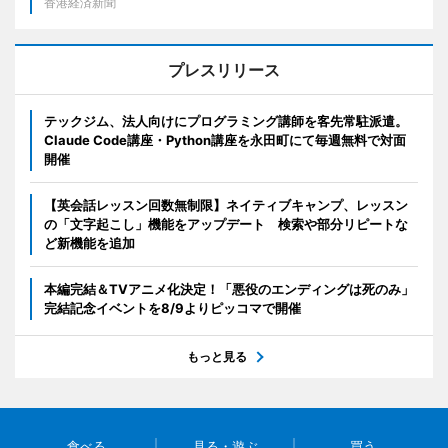
香港経済新聞
プレスリリース
テックジム、法人向けにプログラミング講師を客先常駐派遣。
Claude Code講座・Python講座を永田町にて毎週無料で対面
開催
【英会話レッスン回数無制限】ネイティブキャンプ、レッスン
の「文字起こし」機能をアップデート 検索や部分リピートな
ど新機能を追加
本編完結＆TVアニメ化決定！「悪役のエンディングは死のみ」
完結記念イベントを8/9よりピッコマで開催
もっと見る
食べる
見る・遊ぶ
買う