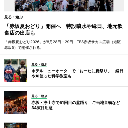
見る・遊ぶ
「赤坂夏おどり」開催へ 特設噴水や縁日、地元飲
食店の出店も
「赤坂夏おどり2026」が8月28日・29日、TBS赤坂サカス広場（港区
赤坂5）で開催される。
見る・遊ぶ
ホテルニューオータニで「おーたに夏祭り」 縁日
やAI使った科学教室も
見る・遊ぶ
赤坂・浄土寺で51回目の盆踊り ご当地音頭など
34演目用意