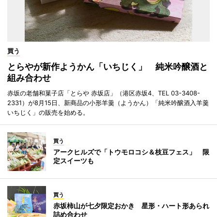
買う
とらやが新作ようかん「いちじく」 純米吟醸酒と
組み合わせ
赤坂の老舗和菓子店「とらや 赤坂店」（港区赤坂4、TEL 03-3408-
2331）が8月15日、新商品の小形羊羹（ようかん）「純米吟醸酒入羊羹
いちじく」の販売を始める。
買う
アークヒルズで「トウモロコシ＆枝豆フェス」 限
定スイーツも
買う
赤坂柿山が七夕限定おかき 星形・ハート形あられ
詰め合わせ