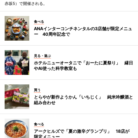
赤坂5）で開催される。
食べる
ANAインターコンチネンタルの3店舗が限定メニュ
ー 40周年記念で
見る・遊ぶ
ホテルニューオータニで「おーたに夏祭り」 縁日
やAI使った科学教室も
買う
とらやが新作ようかん「いちじく」 純米吟醸酒と
組み合わせ
食べる
アークヒルズで「夏の激辛グランプリ」 18店が
限定メニュー