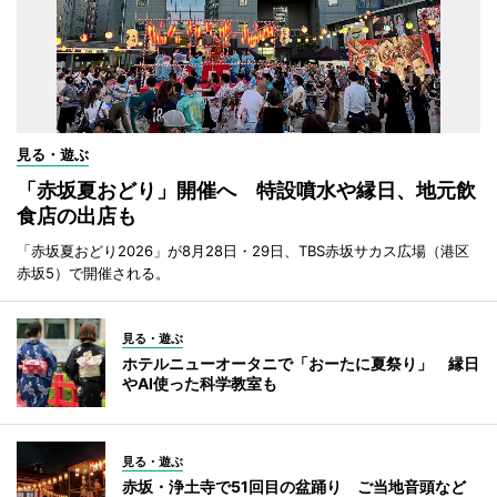
見る・遊ぶ
「赤坂夏おどり」開催へ 特設噴水や縁日、地元飲
食店の出店も
「赤坂夏おどり2026」が8月28日・29日、TBS赤坂サカス広場（港区
赤坂5）で開催される。
見る・遊ぶ
ホテルニューオータニで「おーたに夏祭り」 縁日
やAI使った科学教室も
見る・遊ぶ
赤坂・浄土寺で51回目の盆踊り ご当地音頭など