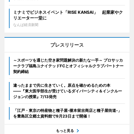
ミナミでビジネスイベント「RISE KANSAI」 起業家やク
リエーター一堂に
なんば経済新聞
プレスリリース
～スポーツを通じた空き家問題解決の新たな一手～ プロサッカ
ークラブ福島ユナイテッドFCとオフィシャルクラブパートナー
契約締結
違ったままで共に生きていく。原点を確かめるための本
――『東大医学部生が受けているダイバーシティ＆インクルー
ジョンの授業』7/13発売
「江戸・東京の特産物と種子屋-榎本留吉商店と種子屋街道-」
を豊島区立郷土資料館で9月23日まで開催！
もっと見る