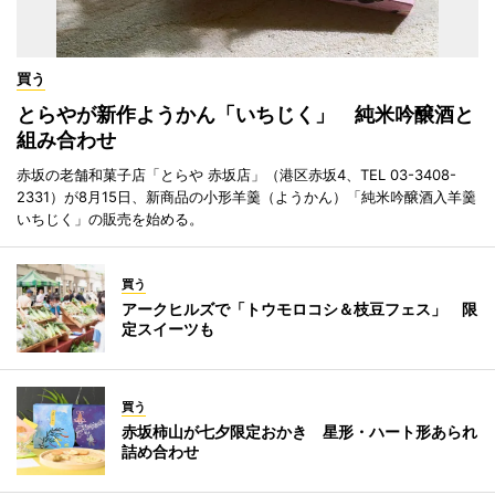
買う
とらやが新作ようかん「いちじく」 純米吟醸酒と
組み合わせ
赤坂の老舗和菓子店「とらや 赤坂店」（港区赤坂4、TEL 03-3408-
2331）が8月15日、新商品の小形羊羹（ようかん）「純米吟醸酒入羊羹
いちじく」の販売を始める。
買う
アークヒルズで「トウモロコシ＆枝豆フェス」 限
定スイーツも
買う
赤坂柿山が七夕限定おかき 星形・ハート形あられ
詰め合わせ