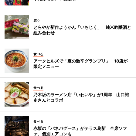
買う
とらやが新作ようかん「いちじく」 純米吟醸酒と
組み合わせ
食べる
アークヒルズで「夏の激辛グランプリ」 18店が
限定メニュー
食べる
乃木坂のラーメン店「いわいや」が1周年 山口裕
史さんとコラボ
食べる
赤坂の「バネバグース」がテラス刷新 全席ソフ
ァ、個別エアコンも