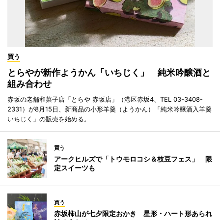
買う
とらやが新作ようかん「いちじく」 純米吟醸酒と
組み合わせ
赤坂の老舗和菓子店「とらや 赤坂店」（港区赤坂4、TEL 03-3408-
2331）が8月15日、新商品の小形羊羹（ようかん）「純米吟醸酒入羊羹
いちじく」の販売を始める。
買う
アークヒルズで「トウモロコシ＆枝豆フェス」 限
定スイーツも
買う
赤坂柿山が七夕限定おかき 星形・ハート形あられ