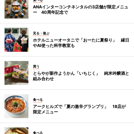
食べる
ANAインターコンチネンタルの3店舗が限定メニュ
ー 40周年記念で
見る・遊ぶ
ホテルニューオータニで「おーたに夏祭り」 縁日
やAI使った科学教室も
買う
とらやが新作ようかん「いちじく」 純米吟醸酒と
組み合わせ
食べる
アークヒルズで「夏の激辛グランプリ」 18店が
限定メニュー
食べる