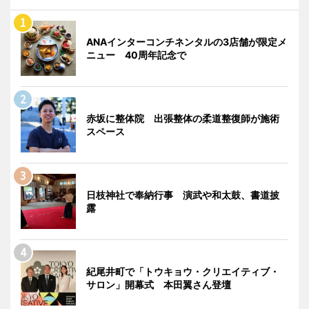
ANAインターコンチネンタルの3店舗が限定メ
ニュー 40周年記念で
赤坂に整体院 出張整体の柔道整復師が施術
スペース
日枝神社で奉納行事 演武や和太鼓、書道披
露
紀尾井町で「トウキョウ・クリエイティブ・
サロン」開幕式 本田翼さん登壇