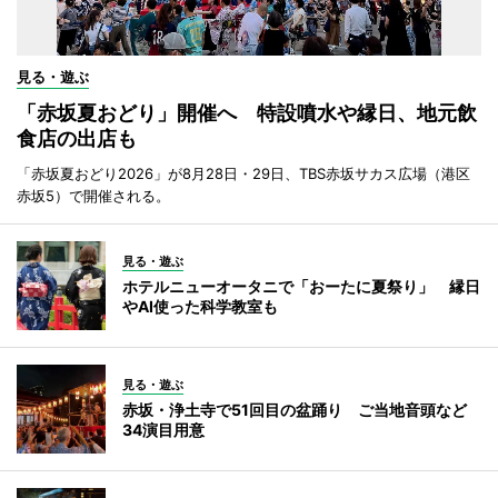
見る・遊ぶ
「赤坂夏おどり」開催へ 特設噴水や縁日、地元飲
食店の出店も
「赤坂夏おどり2026」が8月28日・29日、TBS赤坂サカス広場（港区
赤坂5）で開催される。
見る・遊ぶ
ホテルニューオータニで「おーたに夏祭り」 縁日
やAI使った科学教室も
見る・遊ぶ
赤坂・浄土寺で51回目の盆踊り ご当地音頭など
34演目用意