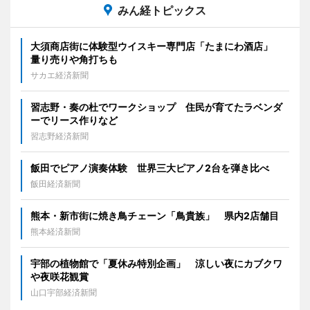
みん経トピックス
大須商店街に体験型ウイスキー専門店「たまにわ酒店」
量り売りや角打ちも
サカエ経済新聞
習志野・奏の杜でワークショップ 住民が育てたラベンダ
ーでリース作りなど
習志野経済新聞
飯田でピアノ演奏体験 世界三大ピアノ2台を弾き比べ
飯田経済新聞
熊本・新市街に焼き鳥チェーン「鳥貴族」 県内2店舗目
熊本経済新聞
宇部の植物館で「夏休み特別企画」 涼しい夜にカブクワ
や夜咲花観賞
山口宇部経済新聞