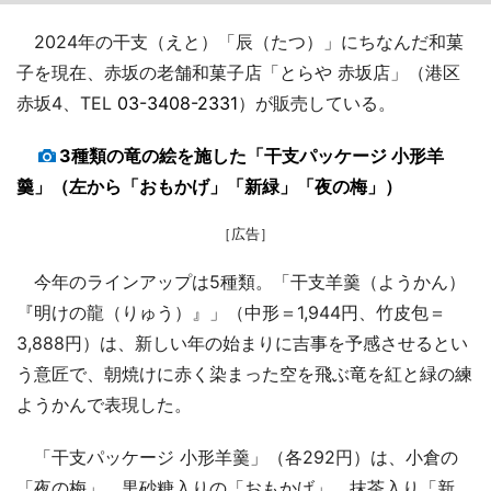
2024年の干支（えと）「辰（たつ）」にちなんだ和菓
子を現在、赤坂の老舗和菓子店「とらや 赤坂店」（港区
赤坂4、TEL
03-3408-2331
）が販売している。
3種類の竜の絵を施した「干支パッケージ 小形羊
羹」（左から「おもかげ」「新緑」「夜の梅」）
［広告］
今年のラインアップは5種類。「干支羊羹（ようかん）
『明けの龍（りゅう）』」（中形＝1,944円、竹皮包＝
3,888円）は、新しい年の始まりに吉事を予感させるとい
う意匠で、朝焼けに赤く染まった空を飛ぶ竜を紅と緑の練
ようかんで表現した。
「干支パッケージ 小形羊羹」（各292円）は、小倉の
「夜の梅」、黒砂糖入りの「おもかげ」、抹茶入り「新