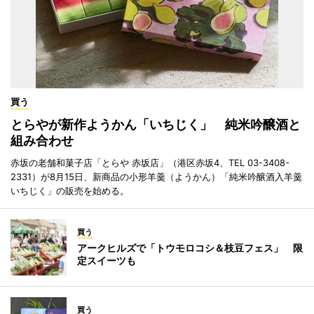
買う
とらやが新作ようかん「いちじく」 純米吟醸酒と
組み合わせ
赤坂の老舗和菓子店「とらや 赤坂店」（港区赤坂4、TEL 03-3408-
2331）が8月15日、新商品の小形羊羹（ようかん）「純米吟醸酒入羊羹
いちじく」の販売を始める。
買う
アークヒルズで「トウモロコシ＆枝豆フェス」 限
定スイーツも
買う