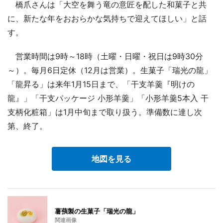
橋爪さんは「大空を舞う竜の意匠を配した和菓子と共
に、新たな年をおおらかな気持ちで迎えてほしい」と話
す。
営業時間は9時～18時（土曜・日曜・祝日は9時30分
～）。毎月6日定休（12月は営業）。生菓子「瑞光の龍」
「龍昇る」は来年1月15日まで、「干支羊羹『明けの
龍』」「干支パッケージ 小形羊羹」「小形羊羹5本入 干
支柄化粧箱」は1月中旬まで取り扱う。準備数に達し次
第、終了。
地図を見る
薯蕷製の生菓子「瑞光の龍」
関連画像