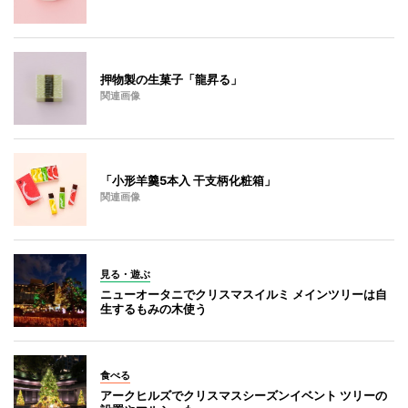
押物製の生菓子「龍昇る」
関連画像
「小形羊羹5本入 干支柄化粧箱」
関連画像
見る・遊ぶ
ニューオータニでクリスマスイルミ メインツリーは自
生するもみの木使う
食べる
アークヒルズでクリスマスシーズンイベント ツリーの