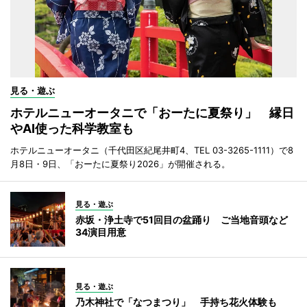
見る・遊ぶ
ホテルニューオータニで「おーたに夏祭り」 縁日
やAI使った科学教室も
ホテルニューオータニ（千代田区紀尾井町4、TEL 03-3265-1111）で8
月8日・9日、「おーたに夏祭り2026」が開催される。
見る・遊ぶ
赤坂・浄土寺で51回目の盆踊り ご当地音頭など
34演目用意
見る・遊ぶ
乃木神社で「なつまつり」 手持ち花火体験も