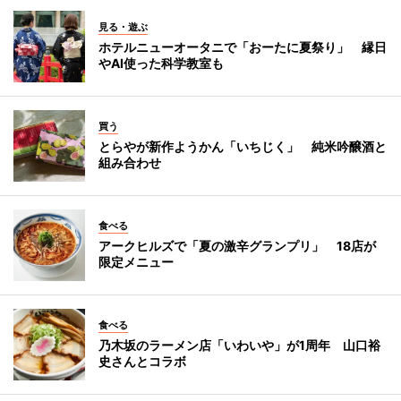
見る・遊ぶ
ホテルニューオータニで「おーたに夏祭り」 縁日
やAI使った科学教室も
買う
とらやが新作ようかん「いちじく」 純米吟醸酒と
組み合わせ
食べる
アークヒルズで「夏の激辛グランプリ」 18店が
限定メニュー
食べる
乃木坂のラーメン店「いわいや」が1周年 山口裕
史さんとコラボ