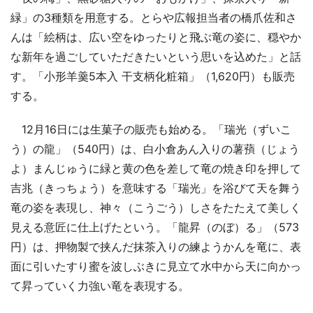
緑」の3種類を用意する。とらや広報担当者の橋爪佐和さ
んは「絵柄は、広い空をゆったりと飛ぶ竜の姿に、穏やか
な新年を過ごしていただきたいという思いを込めた」と話
す。「小形羊羹5本入 干支柄化粧箱」（1,620円）も販売
する。
12月16日には生菓子の販売も始める。「瑞光（ずいこ
う）の龍」（540円）は、白小倉あん入りの薯蕷（じょう
よ）まんじゅうに緑と黄の色を差して竜の焼き印を押して
吉兆（きっちょう）を意味する「瑞光」を浴びて天を舞う
竜の姿を表現し、神々（こうごう）しさをたたえて美しく
見える意匠に仕上げたという。「龍昇（のぼ）る」（573
円）は、押物製で挟んだ抹茶入りの練ようかんを竜に、表
面に引いたすり蜜を波しぶきに見立て水中から天に向かっ
て昇っていく力強い竜を表現する。