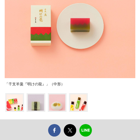
「干支羊羹『明けの龍』」（中形）