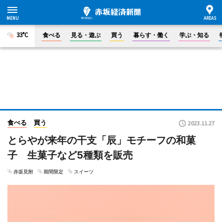
33°C
食べる
見る・遊ぶ
買う
暮らす・働く
学ぶ・知る
食べる
買う
2023.11.27
とらやが来年の干支「辰」モチーフの和菓
子 生菓子など5種類を販売
赤坂見附
期間限定
スイーツ