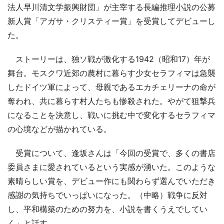
法人早川清文学振興財団」が主宰する長編推理小説の公募
新人賞「アガサ・クリスティー賞」を受賞してデビューし
た。
ストーリーは、独ソ戦が激化する1942（昭和17）年が
舞台。モスクワ近郊の農村に暮らす少女セラフィマは急襲
したドイツ軍によって、母親であるエカチェリーナの命が
奪われ、共に暮らす村人たちも惨殺された。やがて狙撃兵
になることを決意し、戦いに挑む中で変化するセラフィマ
の心境などが描かれている。
受賞について、逢坂さんは「今回の受賞で、多くの書店
委員さまに愛されているという実感が湧いた。このような
素晴らしい賞を、デビュー作にも関わらず選んでいただき
感謝の気持ちでいっぱいになった。（中略）戦争に反対
し、平和構築のための努力を、小説を書くうえでしてい
く」と話す。