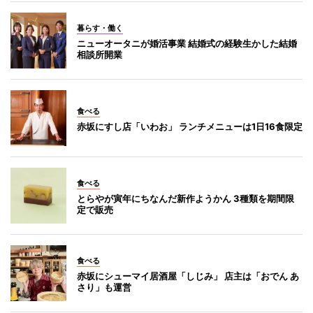
暮らす・働く
ニューオータニが婚活事業 結婚式の経験生かした結婚
相談所開業
食べる
赤坂にすし店「いわお」 ランチメニューは1日16食限定
食べる
とらやが寅年にちなんだ新作ようかん 3種類を期間限
定で販売
食べる
赤坂にシューマイ居酒屋「しじみ」 店主は「おでん あ
さり」も運営