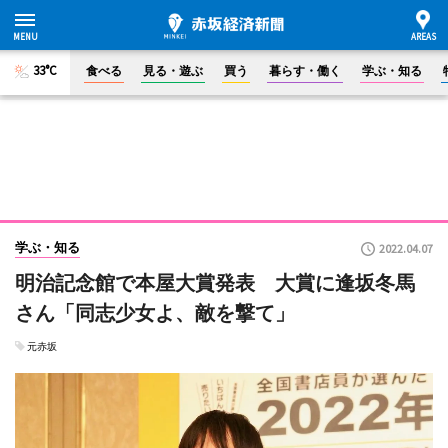
33°C
食べる
見る・遊ぶ
買う
暮らす・働く
学ぶ・知る
学ぶ・知る
2022.04.07
明治記念館で本屋大賞発表 大賞に逢坂冬馬
さん「同志少女よ、敵を撃て」
元赤坂