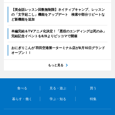
【英会話レッスン回数無制限】ネイティブキャンプ、レッスン
の「文字起こし」機能をアップデート 検索や部分リピートな
ど新機能を追加
本編完結＆TVアニメ化決定！「悪役のエンディングは死のみ」
完結記念イベントを8/9よりピッコマで開催
おにぎりこんが 羽田空港第一ターミナル店が8月10日グランド
オープン！！
もっと見る
食べる
見る・遊ぶ
買う
暮らす・働く
学ぶ・知る
特集