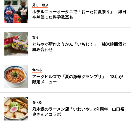
見る・遊ぶ
ホテルニューオータニで「おーたに夏祭り」 縁日
やAI使った科学教室も
買う
とらやが新作ようかん「いちじく」 純米吟醸酒と
組み合わせ
食べる
アークヒルズで「夏の激辛グランプリ」 18店が
限定メニュー
食べる
乃木坂のラーメン店「いわいや」が1周年 山口裕
史さんとコラボ