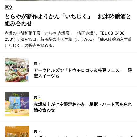
買う
とらやが新作ようかん「いちじく」 純米吟醸酒と
組み合わせ
赤坂の老舗和菓子店「とらや 赤坂店」（港区赤坂4、TEL 03-3408-
2331）が8月15日、新商品の小形羊羹（ようかん）「純米吟醸酒入羊羹
いちじく」の販売を始める。
買う
アークヒルズで「トウモロコシ＆枝豆フェス」 限
定スイーツも
買う
赤坂柿山が七夕限定おかき 星形・ハート形あられ
詰め合わせ
買う