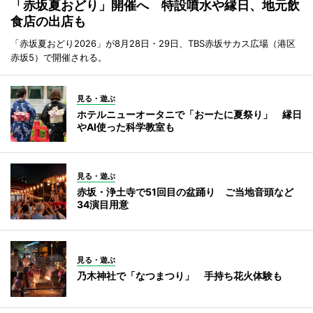
「赤坂夏おどり」開催へ 特設噴水や縁日、地元飲
食店の出店も
「赤坂夏おどり2026」が8月28日・29日、TBS赤坂サカス広場（港区
赤坂5）で開催される。
見る・遊ぶ
ホテルニューオータニで「おーたに夏祭り」 縁日
やAI使った科学教室も
見る・遊ぶ
赤坂・浄土寺で51回目の盆踊り ご当地音頭など
34演目用意
見る・遊ぶ
乃木神社で「なつまつり」 手持ち花火体験も