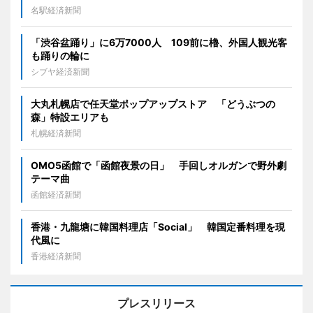
名駅経済新聞
「渋谷盆踊り」に6万7000人 109前に櫓、外国人観光客
も踊りの輪に
シブヤ経済新聞
大丸札幌店で任天堂ポップアップストア 「どうぶつの
森」特設エリアも
札幌経済新聞
OMO5函館で「函館夜景の日」 手回しオルガンで野外劇
テーマ曲
函館経済新聞
香港・九龍塘に韓国料理店「Social」 韓国定番料理を現
代風に
香港経済新聞
プレスリリース