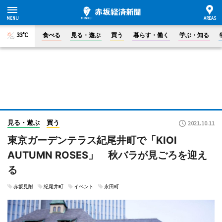
33°C
食べる
見る・遊ぶ
買う
暮らす・働く
学ぶ・知る
見る・遊ぶ
買う
2021.10.11
東京ガーデンテラス紀尾井町で「KIOI
AUTUMN ROSES」 秋バラが見ごろを迎え
る
赤坂見附
紀尾井町
イベント
永田町