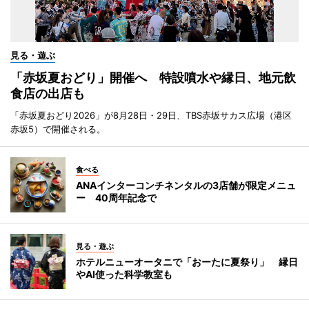
見る・遊ぶ
「赤坂夏おどり」開催へ 特設噴水や縁日、地元飲
食店の出店も
「赤坂夏おどり2026」が8月28日・29日、TBS赤坂サカス広場（港区
赤坂5）で開催される。
食べる
ANAインターコンチネンタルの3店舗が限定メニュ
ー 40周年記念で
見る・遊ぶ
ホテルニューオータニで「おーたに夏祭り」 縁日
やAI使った科学教室も