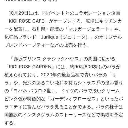
10月29日には、同イベントとのコラボレーション企画
「KIOI ROSE CAFE」がオープンする。広場にキッチンカ
ーを配置し、石川県・能登の「マルガージェラート」や、
化粧品ブランド「Jurlique（ジュリーク）」のオリジナル
ブレンドハーブティーなどの販売を行う。
「赤坂プリンス クラシックハウス」の周囲に広がる
「KIOI ROSE GARDEN」には、約90種600株ものバラが
植えられており、2020年の最新品種で青いバラの「リ
ラ」や、光沢のある白い花弁を持ちシトラス系の強い香り
の「ヨハネ パウロ 2世」、ドイツのバラで淡いクリーム
ピンク色が特徴的な「ガーデンオブローゼス」といったバ
ラエティに富んだバラを見ることができる。バラの様子は
同施設のインスタグラムのストーリーズなどで掲載を予定
する。