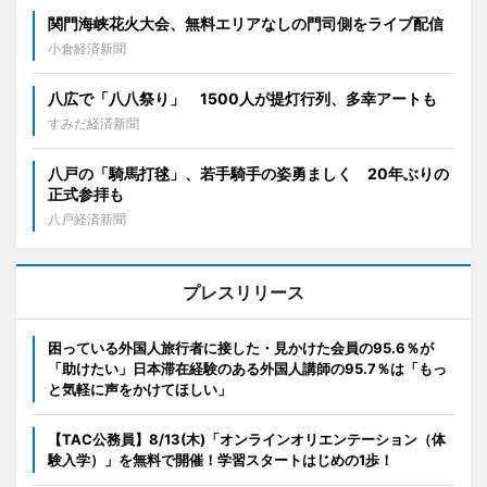
関門海峡花火大会、無料エリアなしの門司側をライブ配信
小倉経済新聞
八広で「八八祭り」 1500人が提灯行列、多幸アートも
すみだ経済新聞
八戸の「騎馬打毬」、若手騎手の姿勇ましく 20年ぶりの
正式参拝も
八戸経済新聞
プレスリリース
困っている外国人旅行者に接した・見かけた会員の95.6％が
「助けたい」日本滞在経験のある外国人講師の95.7％は「もっ
と気軽に声をかけてほしい」
【TAC公務員】8/13(木)「オンラインオリエンテーション（体
験入学）」を無料で開催！学習スタートはじめの1歩！