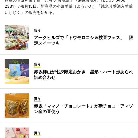
赤坂の老舗和菓子店「とらや 赤坂店」（港区赤坂4、TEL 03-3408-
2331）が8月15日、新商品の小形羊羹（ようかん）「純米吟醸酒入羊羹
いちじく」の販売を始める。
買う
アークヒルズで「トウモロコシ＆枝豆フェス」 限
定スイーツも
買う
赤坂柿山が七夕限定おかき 星形・ハート形あられ
詰め合わせ
買う
赤坂「ママノ・チョコレート」が新チョコ アマゾ
ン産の豆使う
買う