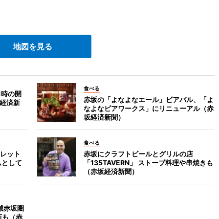
地図を見る
食べる
1時の開
赤坂の「よなよなエール」ビアバル、「よ
坂経済新
なよなビアワークス」にリニューアル（赤
坂経済新聞）
食べる
レット
赤坂にクラフトビールとグリルの店
ムとして
「135TAVERN」 ストーブ料理や串焼きも
（赤坂経済新聞）
域赤坂圏
店も（赤