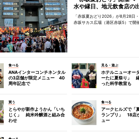
水や縁日、地元飲食店の
「赤坂夏おどり2026」が8月28日・
赤坂サカス広場（港区赤坂5）で開
食べる
見る・遊ぶ
ANAインターコンチネンタル
ホテルニューオー
の3店舗が限定メニュー 40
ーたに夏祭り」 縁
周年記念で
った科学教室も
買う
食べる
とらやが新作ようかん「いち
アークヒルズで「
じく」 純米吟醸酒と組み合
ランプリ」 18店
わせ
ュー