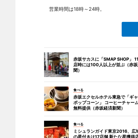
営業時間は18時～24時。
赤坂サカスに「SMAP SHOP」 1
店時には100人以上が並ぶ（赤
聞）
食べる
赤坂エクセルホテル東急で「ギャ
ポップコーン」 コーヒーチャー
無料提供（赤坂経済新聞）
食べる
ミシュランガイド東京2016、広
の星付きは17店舗 新たな星獲得