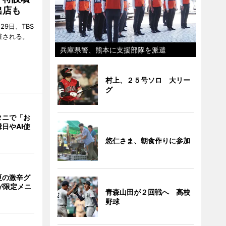
出店も
29日、TBS
催される。
兵庫県警、熊本に支援部隊を派遣
村上、２５号ソロ 大リー
グ
タニで「お
日やAI使
悠仁さま、朝食作りに参加
夏の激辛グ
が限定メニ
青森山田が２回戦へ 高校
野球