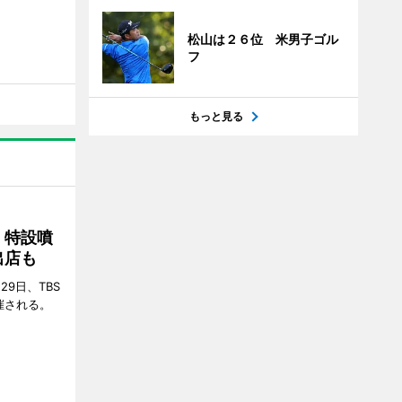
松山は２６位 米男子ゴル
フ
もっと見る
 特設噴
出店も
29日、TBS
催される。