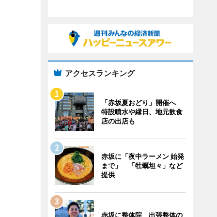
アクセスランキング
「赤坂夏おどり」開催へ
特設噴水や縁日、地元飲食
店の出店も
赤坂に「夜中ラーメン 始発
まで」 「牡蠣坦々」など
提供
赤坂に整体院 出張整体の