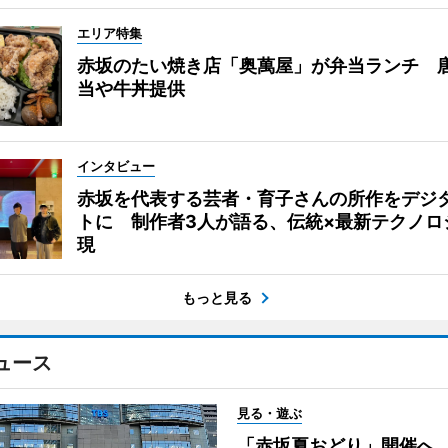
エリア特集
赤坂のたい焼き店「奥萬屋」が弁当ランチ 
当や牛丼提供
インタビュー
赤坂を代表する芸者・育子さんの所作をデジ
トに 制作者3人が語る、伝統×最新テクノロ
現
もっと見る
ュース
見る・遊ぶ
「赤坂夏おどり」開催へ