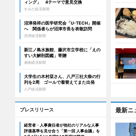
ィング」 4テーマで意見交換
すみだ経済新聞
沼津発祥の医学研究会「U-TECH」開催
へ 関係者らが沼津市長を表敬訪問
沼津経済新聞
新江ノ島水族館、藤沢市立学校に「えの
すい大解剖図鑑」寄贈
湘南経済新聞
大学生の木村栞さん、八戸三社大祭の行
列を2周 ゴールで着替えてまた出発
八戸経済新聞
プレスリリース
最新ニ
経営者・人事責任者が他社のリアルな人事
評価基準を見せ合う「第一回 人事会議」を