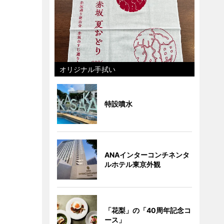
オリジナル手拭い
特設噴水
ANAインターコンチネンタ
ルホテル東京外観
「花梨」の「40周年記念コ
ース」