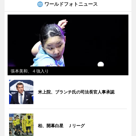
ワールドフォトニュース
張本美和、４強入り
米上院、ブランチ氏の司法長官人事承認
柏、開幕白星 Ｊリーグ