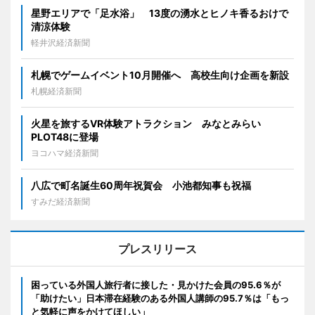
星野エリアで「足水浴」 13度の湧水とヒノキ香るおけで
清涼体験
軽井沢経済新聞
札幌でゲームイベント10月開催へ 高校生向け企画を新設
札幌経済新聞
火星を旅するVR体験アトラクション みなとみらい
PLOT48に登場
ヨコハマ経済新聞
八広で町名誕生60周年祝賀会 小池都知事も祝福
すみだ経済新聞
プレスリリース
困っている外国人旅行者に接した・見かけた会員の95.6％が
「助けたい」日本滞在経験のある外国人講師の95.7％は「もっ
と気軽に声をかけてほしい」