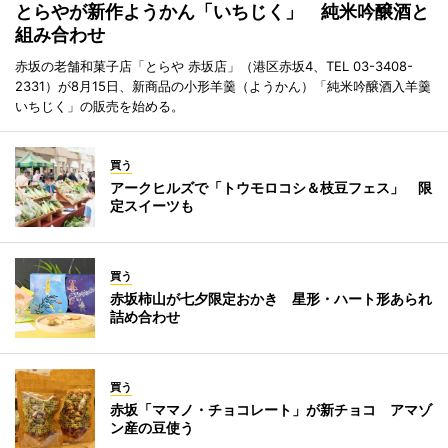
とらやが新作ようかん「いちじく」 純米吟醸酒と
組み合わせ
赤坂の老舗和菓子店「とらや 赤坂店」（港区赤坂4、TEL 03-3408-
2331）が8月15日、新商品の小形羊羹（ようかん）「純米吟醸酒入羊羹
いちじく」の販売を始める。
買う
アークヒルズで「トウモロコシ＆枝豆フェス」 限
定スイーツも
買う
赤坂柿山が七夕限定おかき 星形・ハート形あられ
詰め合わせ
買う
赤坂「ママノ・チョコレート」が新チョコ アマゾ
ン産の豆使う