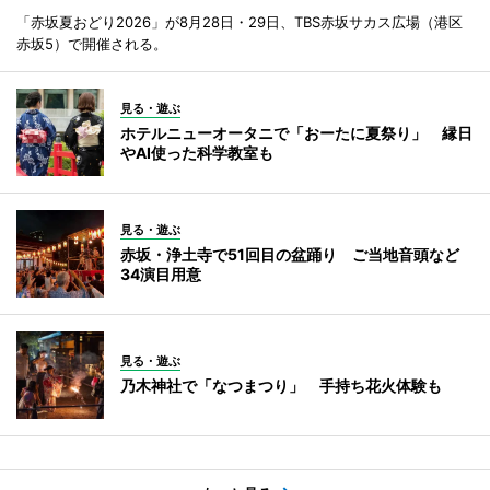
「赤坂夏おどり2026」が8月28日・29日、TBS赤坂サカス広場（港区
赤坂5）で開催される。
見る・遊ぶ
ホテルニューオータニで「おーたに夏祭り」 縁日
やAI使った科学教室も
見る・遊ぶ
赤坂・浄土寺で51回目の盆踊り ご当地音頭など
34演目用意
見る・遊ぶ
乃木神社で「なつまつり」 手持ち花火体験も