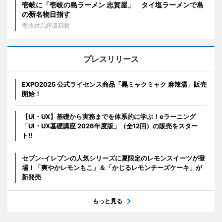
壱岐に「壱岐の島ラーメン 志賀屋」 タイ塩ラーメンで島
の新名物目指す
壱岐対馬経済新聞
プレスリリース
EXPO2025 公式ライセンス商品「黒ミャクミャク 麻辣湯」販売
開始！
【UI・UX】基礎から実務までを体系的に学ぶ！eラーニング
「UI・UX基礎講座 2026年度版」（全12回）の販売をスター
ト!!
セブン‐イレブンの人気シリーズに夏限定のレモンスイーツが登
場！「爽やかレモンもこ」＆「かじるレモンチーズケーキ」が
新発売
もっと見る