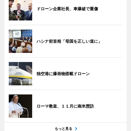
ドローン企業社長、車爆破で重傷
ハシナ前首相「母国を正しい道に」
独空港に爆発物搭載ドローン
ローマ教皇、１１月に南米歴訪
もっと見る