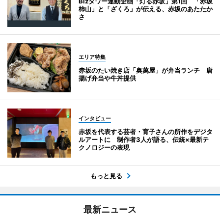
Bizタワー連動企画「灯る赤坂」第1回 「赤坂
柿山」と「ざくろ」が伝える、赤坂のあたたか
さ
エリア特集
赤坂のたい焼き店「奥萬屋」が弁当ランチ 唐
揚げ弁当や牛丼提供
インタビュー
赤坂を代表する芸者・育子さんの所作をデジタ
ルアートに 制作者3人が語る、伝統×最新テ
クノロジーの表現
もっと見る
最新ニュース