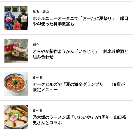
見る・遊ぶ
ホテルニューオータニで「おーたに夏祭り」 縁日
やAI使った科学教室も
買う
とらやが新作ようかん「いちじく」 純米吟醸酒と
組み合わせ
食べる
アークヒルズで「夏の激辛グランプリ」 18店が
限定メニュー
食べる
乃木坂のラーメン店「いわいや」が1周年 山口裕
史さんとコラボ