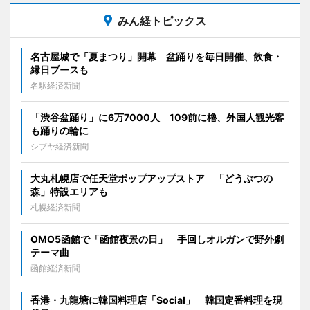
みん経トピックス
名古屋城で「夏まつり」開幕 盆踊りを毎日開催、飲食・
縁日ブースも
名駅経済新聞
「渋谷盆踊り」に6万7000人 109前に櫓、外国人観光客
も踊りの輪に
シブヤ経済新聞
大丸札幌店で任天堂ポップアップストア 「どうぶつの
森」特設エリアも
札幌経済新聞
OMO5函館で「函館夜景の日」 手回しオルガンで野外劇
テーマ曲
函館経済新聞
香港・九龍塘に韓国料理店「Social」 韓国定番料理を現