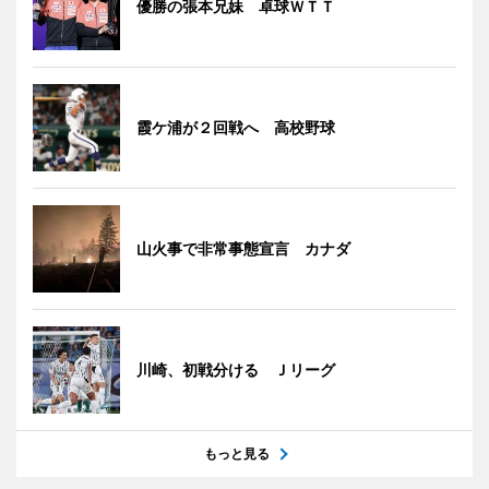
優勝の張本兄妹 卓球ＷＴＴ
霞ケ浦が２回戦へ 高校野球
山火事で非常事態宣言 カナダ
川崎、初戦分ける Ｊリーグ
もっと見る