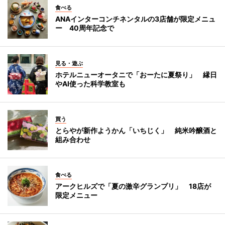
食べる
ANAインターコンチネンタルの3店舗が限定メニュ
ー 40周年記念で
見る・遊ぶ
ホテルニューオータニで「おーたに夏祭り」 縁日
やAI使った科学教室も
買う
とらやが新作ようかん「いちじく」 純米吟醸酒と
組み合わせ
食べる
アークヒルズで「夏の激辛グランプリ」 18店が
限定メニュー