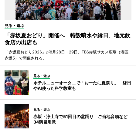
見る・遊ぶ
「赤坂夏おどり」開催へ 特設噴水や縁日、地元飲
食店の出店も
「赤坂夏おどり2026」が8月28日・29日、TBS赤坂サカス広場（港区
赤坂5）で開催される。
見る・遊ぶ
ホテルニューオータニで「おーたに夏祭り」 縁日
やAI使った科学教室も
見る・遊ぶ
赤坂・浄土寺で51回目の盆踊り ご当地音頭など
34演目用意