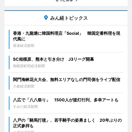
みん経トピックス
香港・九龍塘に韓国料理店「Social」 韓国定番料理を現
代風に
香港経済新聞
SC相模原、熊本と引き分け J3リーグ開幕
相模原町田経済新聞
関門海峡花火大会、無料エリアなしの門司側をライブ配信
小倉経済新聞
八広で「八八祭り」 1500人が提灯行列、多幸アートも
すみだ経済新聞
八戸の「騎馬打毬」、若手騎手の姿勇ましく 20年ぶりの
正式参拝も