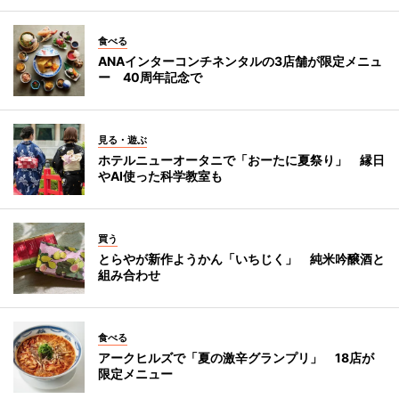
食べる
ANAインターコンチネンタルの3店舗が限定メニュ
ー 40周年記念で
見る・遊ぶ
ホテルニューオータニで「おーたに夏祭り」 縁日
やAI使った科学教室も
買う
とらやが新作ようかん「いちじく」 純米吟醸酒と
組み合わせ
食べる
アークヒルズで「夏の激辛グランプリ」 18店が
限定メニュー