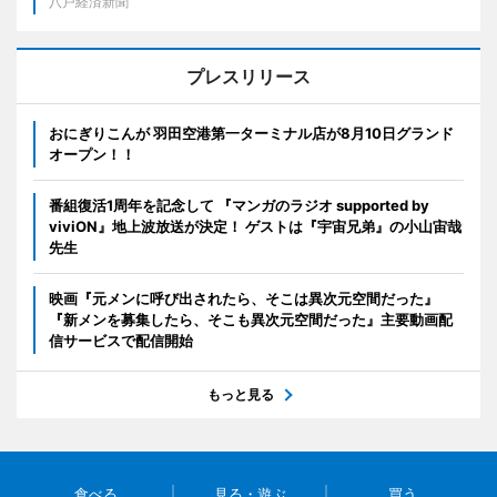
八戸経済新聞
プレスリリース
おにぎりこんが 羽田空港第一ターミナル店が8月10日グランド
オープン！！
番組復活1周年を記念して 『マンガのラジオ supported by
viviON』地上波放送が決定！ ゲストは『宇宙兄弟』の小山宙哉
先生
映画『元メンに呼び出されたら、そこは異次元空間だった』
『新メンを募集したら、そこも異次元空間だった』主要動画配
信サービスで配信開始
もっと見る
食べる
見る・遊ぶ
買う