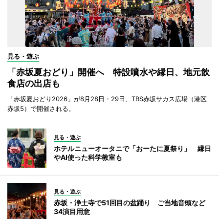
見る・遊ぶ
「赤坂夏おどり」開催へ 特設噴水や縁日、地元飲
食店の出店も
「赤坂夏おどり2026」が8月28日・29日、TBS赤坂サカス広場（港区
赤坂5）で開催される。
見る・遊ぶ
ホテルニューオータニで「おーたに夏祭り」 縁日
やAI使った科学教室も
見る・遊ぶ
赤坂・浄土寺で51回目の盆踊り ご当地音頭など
34演目用意