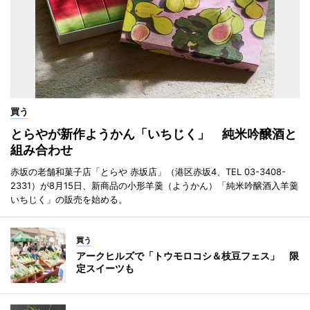
買う
とらやが新作ようかん「いちじく」 純米吟醸酒と
組み合わせ
赤坂の老舗和菓子店「とらや 赤坂店」（港区赤坂4、TEL 03-3408-
2331）が8月15日、新商品の小形羊羹（ようかん）「純米吟醸酒入羊羹
いちじく」の販売を始める。
買う
アークヒルズで「トウモロコシ＆枝豆フェス」 限
定スイーツも