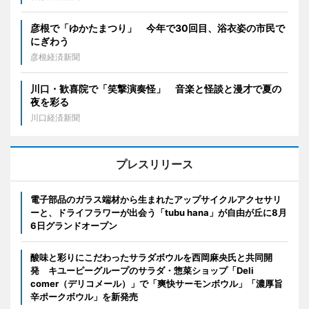
彦根で「ゆかたまつり」 今年で30回目、浴衣姿の市民で
にぎわう
彦根経済新聞
川口・歓喜院で「笑撃演奏怪」 音楽と怪談と漫才で夏の
夜を彩る
川口経済新聞
プレスリリース
電子部品のガラス端材から生まれたアップサイクルアクセサリ
ーと、ドライフラワーが出会う「tubu hana」が自由が丘に8月
6日グランドオープン
酸味と彩りにこだわったサラダボウルを西岡麻央氏と共同開
発 キユーピーグループのサラダ・惣菜ショップ「Deli
comer（デリコメール）」で「爽快サーモンボウル」「濃厚旨
辛ポークボウル」を新発売