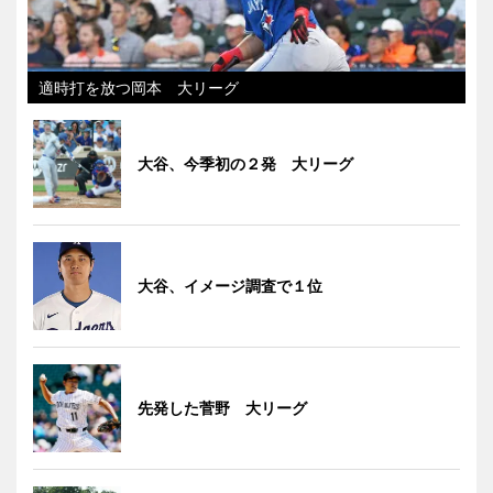
適時打を放つ岡本 大リーグ
大谷、今季初の２発 大リーグ
大谷、イメージ調査で１位
先発した菅野 大リーグ