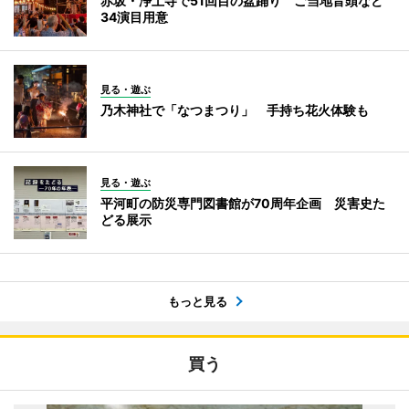
赤坂・浄土寺で51回目の盆踊り ご当地音頭など
34演目用意
見る・遊ぶ
乃木神社で「なつまつり」 手持ち花火体験も
見る・遊ぶ
平河町の防災専門図書館が70周年企画 災害史た
どる展示
もっと見る
買う