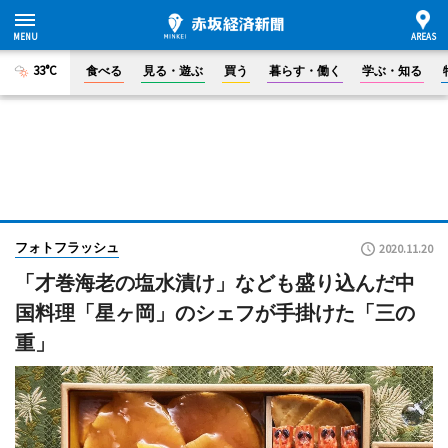
33°C
食べる
見る・遊ぶ
買う
暮らす・働く
学ぶ・知る
フォトフラッシュ
2020.11.20
「才巻海老の塩水漬け」なども盛り込んだ中
国料理「星ヶ岡」のシェフが手掛けた「三の
重」