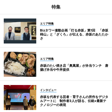
特集
エリア特集
Bizタワー連動企画「灯る赤坂」第1回 「赤坂
柿山」と「ざくろ」が伝える、赤坂のあたたか
さ
エリア特集
赤坂のたい焼き店「奥萬屋」が弁当ランチ 唐
揚げ弁当や牛丼提供
インタビュー
赤坂を代表する芸者・育子さんの所作をデジタ
ルアートに 制作者3人が語る、伝統×最新テ
クノロジーの表現