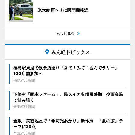
米大統領ヘリに民間機接近
もっと見る
みん経トピックス
福島駅周辺で飲食店巡り「きて！みて！呑んでラリー」
100店舗参加へ
福島経済新聞
下條村「岡本ファーム」、黒スイカ収穫最盛期 少雨高温
で甘み強く
飯田経済新聞
倉敷・美観地区で「希莉光あかり」新作展 「夏の涼」テ
ーマに28点
倉敷経済新聞