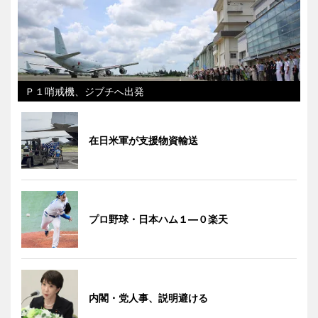
Ｐ１哨戒機、ジブチへ出発
在日米軍が支援物資輸送
プロ野球・日本ハム１―０楽天
内閣・党人事、説明避ける