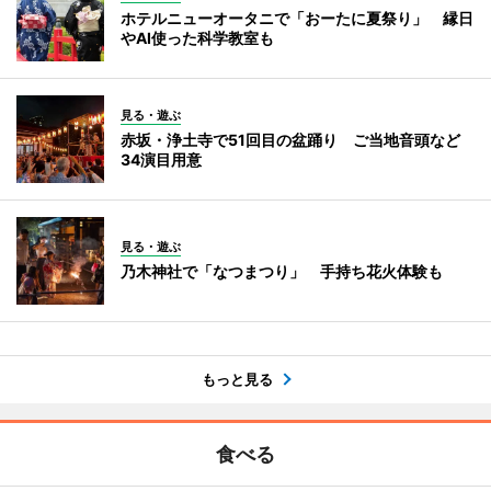
ホテルニューオータニで「おーたに夏祭り」 縁日
やAI使った科学教室も
見る・遊ぶ
赤坂・浄土寺で51回目の盆踊り ご当地音頭など
34演目用意
見る・遊ぶ
乃木神社で「なつまつり」 手持ち花火体験も
もっと見る
食べる