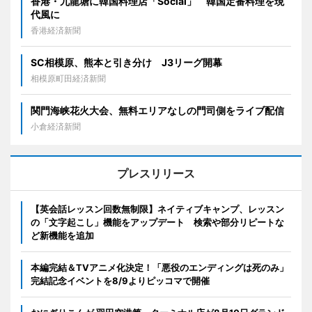
香港・九龍塘に韓国料理店「Social」 韓国定番料理を現
代風に
香港経済新聞
SC相模原、熊本と引き分け J3リーグ開幕
相模原町田経済新聞
関門海峡花火大会、無料エリアなしの門司側をライブ配信
小倉経済新聞
プレスリリース
【英会話レッスン回数無制限】ネイティブキャンプ、レッスン
の「文字起こし」機能をアップデート 検索や部分リピートな
ど新機能を追加
本編完結＆TVアニメ化決定！「悪役のエンディングは死のみ」
完結記念イベントを8/9よりピッコマで開催