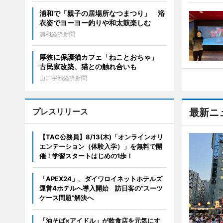
浦和で「親子の居場所なつまつり」 浴
衣姿でヨーヨー釣りや和太鼓楽しむ
浦和経済新聞
厚狭に保護猫カフェ「ねことおちゃ」
古民家改築、猫との触れ合いも
山口宇部経済新聞
プレスリリース
最新ニ
【TAC公務員】8/13(木)「オンラインオリ
エンテーション（体験入学）」を無料で開
催！学習スタートはじめの1歩！
「APEX24」、ダイワロイネットホテルズ
運営4ホテルへ導入開始 訪日客の“スーツ
ケース問題”解決へ
「油そば×アイドル」が飲食店を元気にす