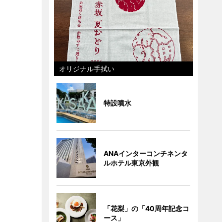
オリジナル手拭い
特設噴水
ANAインターコンチネンタ
ルホテル東京外観
「花梨」の「40周年記念コ
ース」