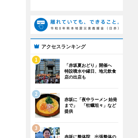
アクセスランキング
「赤坂夏おどり」開催へ
特設噴水や縁日、地元飲食
店の出店も
赤坂に「夜中ラーメン 始発
まで」 「牡蠣坦々」など
提供
赤坂に整体院 出張整体の