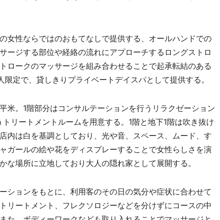
の女性ならではのおもてなしで提供する、オールハンドでの
サージする部位や経絡の流れにアプローチするロングストロ
トロークのマッサージを組み合わせることで起承転結のある
4人限定で、貸しきりプライベートデイスパとして提供する。
7平米。1階部分はコンサルテーションを行うリラクゼーション
うトリートメントルームを用意する。1階と地下1階は吹き抜け
店内は白を基調としており、光や音、スペース、ムード、す
ャガールの絵や花をディスプレーすることで女性らしさを演
かな場所に立地しており大人の隠れ家として展開する。
ーションをもとに、利用客のその日の気分や症状に合わせて
トリートメント、フレクソロジーなどを分けずにコースの中
また、ボディーワークなども取り入れることでマッサージと