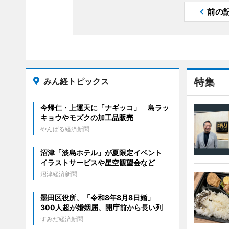
前の
みん経トピックス
特集
今帰仁・上運天に「ナギッコ」 島ラッ
キョウやモズクの加工品販売
やんばる経済新聞
沼津「淡島ホテル」が夏限定イベント
イラストサービスや星空観望会など
沼津経済新聞
墨田区役所、「令和8年8月8日婚」
300人超が婚姻届、開庁前から長い列
すみだ経済新聞