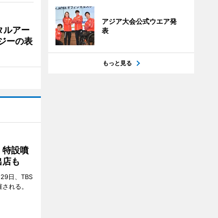
アジア大会公式ウエア発
タルアー
表
ジーの表
もっと見る
 特設噴
出店も
29日、TBS
催される。