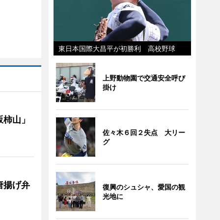
東日本国際大昌平が初勝利 高校野球
上野動物園で交通安全呼び
掛け
坂柿山」
佐々木６回２失点 大リー
グ
唐揚げ弁
復興のシュシャ、愛国の観
光地に