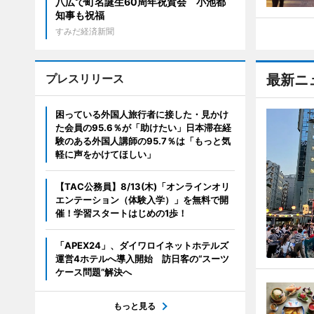
八広で町名誕生60周年祝賀会 小池都
知事も祝福
すみだ経済新聞
プレスリリース
最新ニ
困っている外国人旅行者に接した・見かけ
た会員の95.6％が「助けたい」日本滞在経
験のある外国人講師の95.7％は「もっと気
軽に声をかけてほしい」
【TAC公務員】8/13(木)「オンラインオリ
エンテーション（体験入学）」を無料で開
催！学習スタートはじめの1歩！
「APEX24」、ダイワロイネットホテルズ
運営4ホテルへ導入開始 訪日客の“スーツ
ケース問題”解決へ
もっと見る