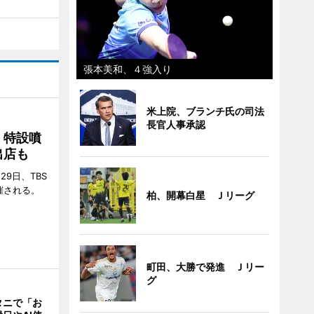
張本美和、４強入り
米上院、ブランチ氏の司法
長官人事承認
 特設噴
出店も
29日、TBS
催される。
柏、開幕白星 Ｊリーグ
町田、大勝で発進 Ｊリー
グ
タニで「お