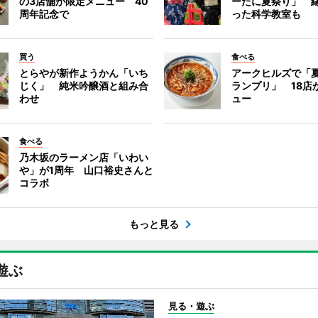
の3店舗が限定メニュー 40
ーたに夏祭り」 縁
周年記念で
った科学教室も
買う
食べる
とらやが新作ようかん「いち
アークヒルズで「
じく」 純米吟醸酒と組み合
ランプリ」 18店
わせ
ュー
食べる
乃木坂のラーメン店「いわい
や」が1周年 山口裕史さんと
コラボ
もっと見る
遊ぶ
見る・遊ぶ