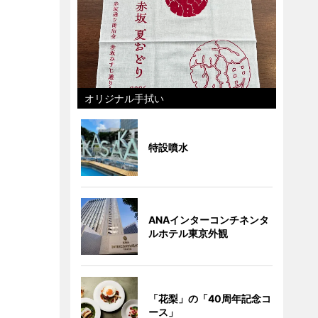
オリジナル手拭い
特設噴水
ANAインターコンチネンタ
ルホテル東京外観
「花梨」の「40周年記念コ
ース」