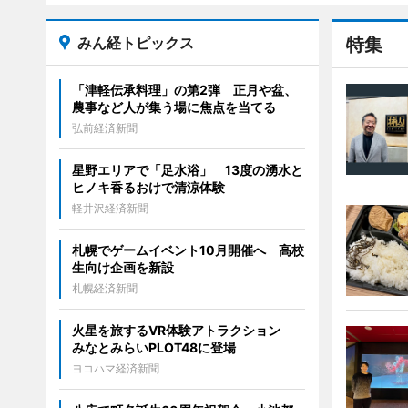
みん経トピックス
特集
「津軽伝承料理」の第2弾 正月や盆、
農事など人が集う場に焦点を当てる
弘前経済新聞
星野エリアで「足水浴」 13度の湧水と
ヒノキ香るおけで清涼体験
軽井沢経済新聞
札幌でゲームイベント10月開催へ 高校
生向け企画を新設
札幌経済新聞
火星を旅するVR体験アトラクション
みなとみらいPLOT48に登場
ヨコハマ経済新聞