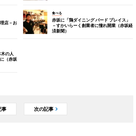
食べる
赤坂に「鶏ダイニング バード プレイス」
理店－お
－すかいらーく創業者に憧れ開業（赤坂経
済新聞）
本木の人
に（赤坂
記事
次の記事