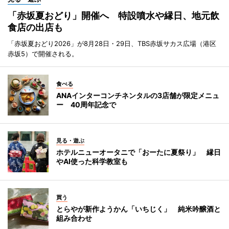
「赤坂夏おどり」開催へ 特設噴水や縁日、地元飲
食店の出店も
「赤坂夏おどり2026」が8月28日・29日、TBS赤坂サカス広場（港区
赤坂5）で開催される。
食べる
ANAインターコンチネンタルの3店舗が限定メニュ
ー 40周年記念で
見る・遊ぶ
ホテルニューオータニで「おーたに夏祭り」 縁日
やAI使った科学教室も
買う
とらやが新作ようかん「いちじく」 純米吟醸酒と
組み合わせ