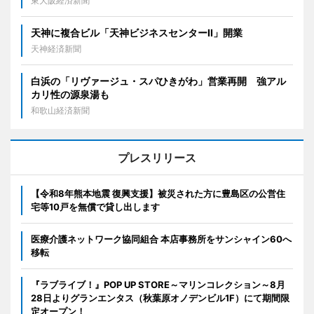
東大阪経済新聞
天神に複合ビル「天神ビジネスセンターII」開業
天神経済新聞
白浜の「リヴァージュ・スパひきがわ」営業再開 強アル
カリ性の源泉湯も
和歌山経済新聞
プレスリリース
【令和8年熊本地震 復興支援】被災された方に豊島区の公営住
宅等10戸を無償で貸し出します
医療介護ネットワーク協同組合 本店事務所をサンシャイン60へ
移転
『ラブライブ！』POP UP STORE～マリンコレクション～8月
28日よりグランエンタス（秋葉原オノデンビル1F）にて期間限
定オープン！