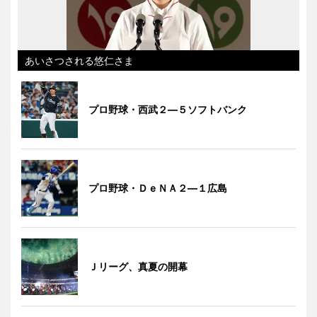
あいさつされる悠仁さま
プロ野球・西武２―５ソフトバンク
プロ野球・ＤｅＮＡ２―１広島
Ｊリーグ、真夏の開幕