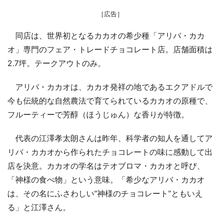
［広告］
同店は、世界初となるカカオの希少種「アリバ・カカ
オ」専門のフェア・トレードチョコレート店。店舗面積は
2.7坪。テークアウトのみ。
アリバ・カカオは、カカオ発祥の地であるエクアドルで
今も伝統的な自然農法で育てられているカカオの原種で、
フルーティーで芳醇（ほうじゅん）な香りが特徴。
代表の江澤孝太朗さんは昨年、科学者の知人を通してア
リバ・カカオから作られたチョコレートの味に感動して出
店を決意。カカオの学名はテオブロマ・カカオと呼び、
「神様の食べ物」という意味。「希少なアリバ・カカオ
は、その名にふさわしい“神様のチョコレート”ともいえ
る」と江澤さん。