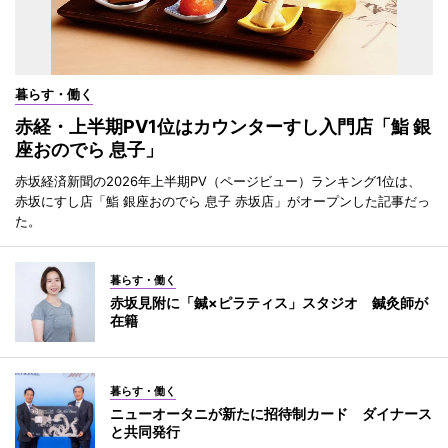
暮らす・働く
赤経・上半期PV1位はカウンターすし入門店「鮨 銀
座おのでら 息子」
赤坂経済新聞の2026年上半期PV（ページビュー）ランキング1位は、
赤坂にすし店「鮨 銀座おのでら 息子 赤坂店」がオープンした記事だっ
た。
暮らす・働く
赤坂見附に「鍼×ピラティス」スタジオ 鍼灸師が
在籍
暮らす・働く
ニューオータニが新たに招待制カード ダイナース
と共同発行