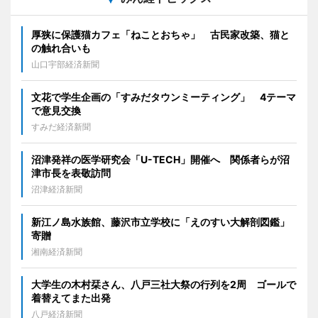
厚狭に保護猫カフェ「ねことおちゃ」 古民家改築、猫と
の触れ合いも
山口宇部経済新聞
文花で学生企画の「すみだタウンミーティング」 4テーマ
で意見交換
すみだ経済新聞
沼津発祥の医学研究会「U-TECH」開催へ 関係者らが沼
津市長を表敬訪問
沼津経済新聞
新江ノ島水族館、藤沢市立学校に「えのすい大解剖図鑑」
寄贈
湘南経済新聞
大学生の木村栞さん、八戸三社大祭の行列を2周 ゴールで
着替えてまた出発
八戸経済新聞