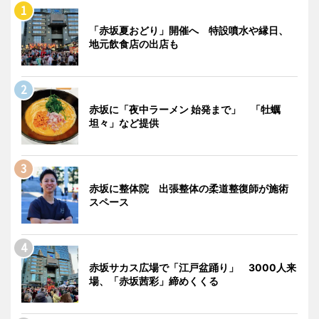
「赤坂夏おどり」開催へ 特設噴水や縁日、
地元飲食店の出店も
赤坂に「夜中ラーメン 始発まで」 「牡蠣
坦々」など提供
赤坂に整体院 出張整体の柔道整復師が施術
スペース
赤坂サカス広場で「江戸盆踊り」 3000人来
場、「赤坂茜彩」締めくくる