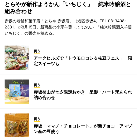
とらやが新作ようかん「いちじく」 純米吟醸酒と
組み合わせ
赤坂の老舗和菓子店「とらや 赤坂店」（港区赤坂4、TEL 03-3408-
2331）が8月15日、新商品の小形羊羹（ようかん）「純米吟醸酒入羊羹
いちじく」の販売を始める。
買う
アークヒルズで「トウモロコシ＆枝豆フェス」 限
定スイーツも
買う
赤坂柿山が七夕限定おかき 星形・ハート形あられ
詰め合わせ
買う
赤坂「ママノ・チョコレート」が新チョコ アマゾ
ン産の豆使う