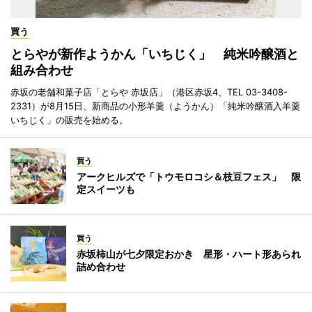
買う
とらやが新作ようかん「いちじく」 純米吟醸酒と
組み合わせ
赤坂の老舗和菓子店「とらや 赤坂店」（港区赤坂4、TEL 03-3408-
2331）が8月15日、新商品の小形羊羹（ようかん）「純米吟醸酒入羊羹
いちじく」の販売を始める。
買う
アークヒルズで「トウモロコシ＆枝豆フェス」 限
定スイーツも
買う
赤坂柿山が七夕限定おかき 星形・ハート形あられ
詰め合わせ