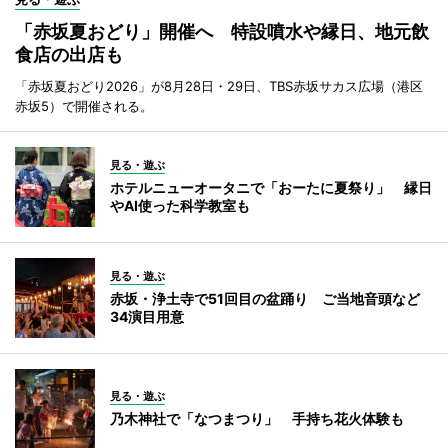
「赤坂夏おどり」開催へ 特設噴水や縁日、地元飲
食店の出店も
「赤坂夏おどり2026」が8月28日・29日、TBS赤坂サカス広場（港区
赤坂5）で開催される。
見る・遊ぶ
ホテルニューオータニで「おーたに夏祭り」 縁日
やAI使った科学教室も
見る・遊ぶ
赤坂・浄土寺で51回目の盆踊り ご当地音頭など
34演目用意
見る・遊ぶ
乃木神社で「なつまつり」 手持ち花火体験も