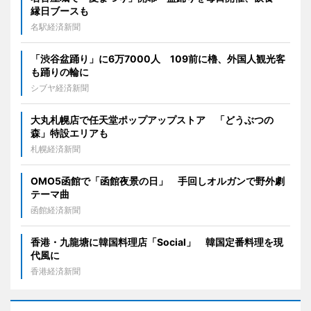
縁日ブースも
名駅経済新聞
「渋谷盆踊り」に6万7000人 109前に櫓、外国人観光客
も踊りの輪に
シブヤ経済新聞
大丸札幌店で任天堂ポップアップストア 「どうぶつの
森」特設エリアも
札幌経済新聞
OMO5函館で「函館夜景の日」 手回しオルガンで野外劇
テーマ曲
函館経済新聞
香港・九龍塘に韓国料理店「Social」 韓国定番料理を現
代風に
香港経済新聞