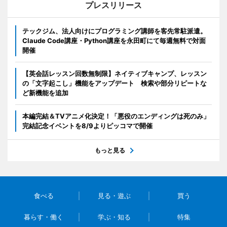
プレスリリース
テックジム、法人向けにプログラミング講師を客先常駐派遣。
Claude Code講座・Python講座を永田町にて毎週無料で対面
開催
【英会話レッスン回数無制限】ネイティブキャンプ、レッスン
の「文字起こし」機能をアップデート 検索や部分リピートな
ど新機能を追加
本編完結＆TVアニメ化決定！「悪役のエンディングは死のみ」
完結記念イベントを8/9よりピッコマで開催
もっと見る
食べる
見る・遊ぶ
買う
暮らす・働く
学ぶ・知る
特集