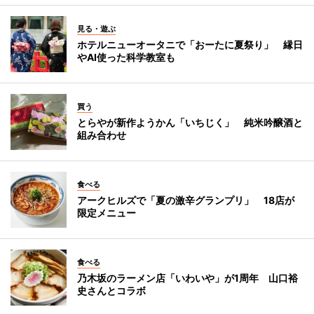
見る・遊ぶ
ホテルニューオータニで「おーたに夏祭り」 縁日
やAI使った科学教室も
買う
とらやが新作ようかん「いちじく」 純米吟醸酒と
組み合わせ
食べる
アークヒルズで「夏の激辛グランプリ」 18店が
限定メニュー
食べる
乃木坂のラーメン店「いわいや」が1周年 山口裕
史さんとコラボ