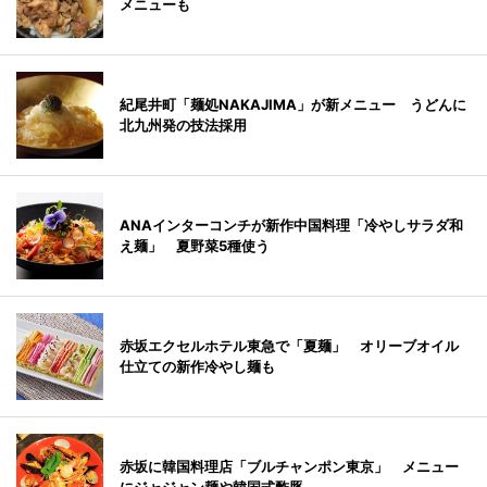
メニューも
紀尾井町「麺処NAKAJIMA」が新メニュー うどんに
北九州発の技法採用
ANAインターコンチが新作中国料理「冷やしサラダ和
え麺」 夏野菜5種使う
赤坂エクセルホテル東急で「夏麺」 オリーブオイル
仕立ての新作冷やし麺も
赤坂に韓国料理店「ブルチャンポン東京」 メニュー