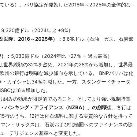
いる）。パリ協定が発効した2016年～2025年の全体的な
：
9,320億ドル（2024年比 +9%）
降、2016～2025年）：
8.6兆ドル（石油、ガス、石炭部
年）：
5,080億ドル（2024年比 +27％ = 過去最高）
世界総額の32%を占め、2021年の28%から増加し、世界最
欧州の銀行は明確な減少傾向を示している。 BNPパリバは化
、ラ・カイシャは34％削減した。一方、スタンダードチャータ
SBCは16％増加した。
取り組みの効果が限定的であること、そしてより強い規制措置
・バンキング・アライアンス（NZBA）」の崩壊
後、各行は
15行のうち、12行は化石燃料に関する実質的な方針を持って
ドマン・サックスは、石炭および北極圏へのファイナンスの除
ューデリジェンス基準へと変更した。