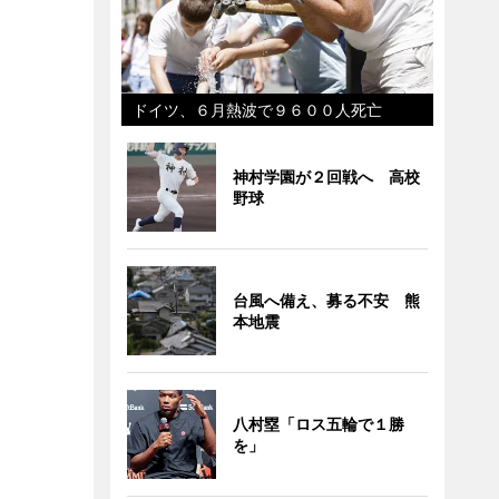
ドイツ、６月熱波で９６００人死亡
神村学園が２回戦へ 高校
野球
台風へ備え、募る不安 熊
本地震
八村塁「ロス五輪で１勝
を」