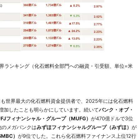
世界ランキング（化石燃料全部門への融資・引受額、単位=米
も世界最大の化石燃料資金提供者で、2025年には化石燃料
6％増加したことも明らかにしています。続いて
バンク・オブ・
UFJフィナンシャル・グループ（MUFG）
が470億ドルで3位
他のメガバンクは
みずほフィナンシャルグループ（みずほ）
が
MBC）
が9位でした。これら化石燃料ファイナンス上位12行