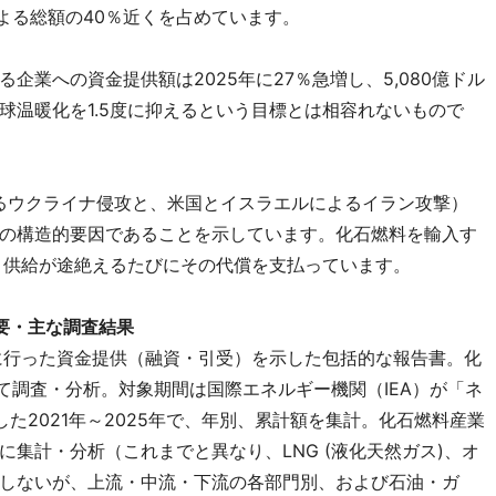
による総額の40％近くを占めています。
企業への資金提供額は2025年に27％急増し、5,080億ドル
球温暖化を1.5度に抑えるという目標とは相容れないもので
よるウクライナ侵攻と、米国とイスラエルによるイラン攻撃）
の構造的要因であることを示しています。化石燃料を輸入す
、供給が途絶えるたびにその代償を支払っています。
要・主な調査結果
に行った資金提供（融資・引受）を示した包括的な報告書。化
いて調査・分析。対象期間は国際エネルギー機関（IEA）が「ネ
した2021年～2025年で、年別、累計額を集計。化石燃料産業
集計・分析（これまでと異なり、LNG (液化天然ガス)、オ
しないが、上流・中流・下流の各部門別、および石油・ガ