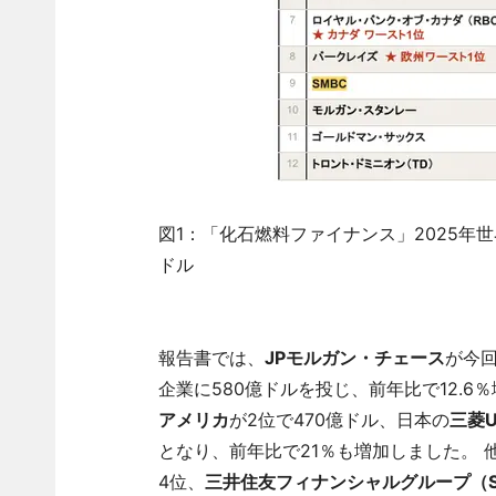
図1：「化石燃料ファイナンス」2025年
ドル
報告書では、
JPモルガン・チェース
が今回
企業に580億ドルを投じ、前年比で12.
アメリカ
が2位で470億ドル、日本の
三菱
となり、前年比で21％も増加しました。 
4位、
三井住友フィナンシャルグループ（S