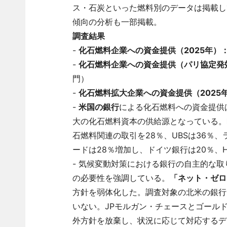
ス・石炭といった燃料別のデータは掲載して
傾向の分析も一部掲載。
調査結果
-
化石燃料企業への資金提供（2025年）
-
化石燃料企業への資金提供（パリ協定発効以
門）
-
化石燃料拡大企業への資金提供（2025
-
米国の銀行
による化石燃料への資金提供は
大の化石燃料資本の供給源となっている。
石燃料関連の取引を28％、UBSは36％
ードは28％増加し、ドイツ銀行は20％、H
- 気候変動対策における銀行の自主的な
の必要性を強調している。
「ネット・ゼロ
方針を弱体化した。調査対象の北米の銀行
いない。JPモルガン・チェースとゴール
外方針を放棄し、状況に応じて対応するデ